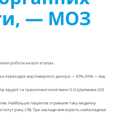
ти, — МОЗ
женої роботи на всіх етапах.
ка пересадок від померлого донора — 67% (33% — від
 хірургії та трансплантології імені О.О.Шалімова
(23)
ітям. Найбільше пацієнтів отримали таку медичну
нститут раку
(18). Три заклади виконують найскладніші