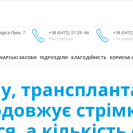
урга Луки, 7
+38 (0472) 37-29- 66
+38 (0472
Реєстратура
Стіл довід
ІКАРСЬКІ ЗАСОБИ
ПІДРОЗДІЛИ
БЛАГОДІЙНІСТЬ
КОРИСНА 
у, трансплант
одовжує стрім
я, а кількість