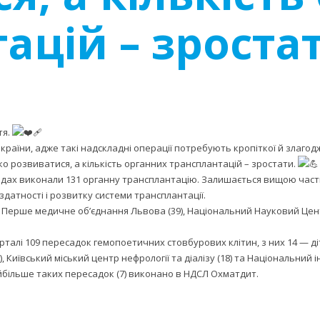
ацій – зроста
тя.
 країни, адже такі надскладні операції потребують кропіткої й злагод
ко розвиватися, а кількість органних трансплантацій – зростати.
ладах виконали 131 органну трансплантацію. Залишається вищою част
датності і розвитку системи трансплантації.
у
Перше медичне об’єднання Львова
(39),
Національний Науковий Центр
рталі 109 пересадок гемопоетичних стовбурових клітин, з них 14 — д
),
Київський міський центр нефрології та діалізу
(18) та
Національний і
йбільше таких пересадок (7) виконано в
НДСЛ Охматдит
.