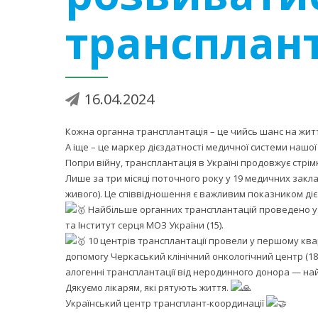
трансплант
16.04.2024
Кожна органна трансплантація – це чийсь шанс на жит
А іще – це маркер дієздатності медичної системи нашої
Попри війну, трансплантація в Україні продовжує стрім
Лише за три місяці поточного року у 19 медичних зак
живого). Це співвідношення є важливим показником дієз
Найбільше органних трансплантацій проведено 
та
Інститут серця МОЗ України
(15).
10 центрів трансплантації провели у першому ква
допомогу
Черкаський клінічний онкологічний центр
(18
алогенні трансплантації від неродинного донора — на
Дякуємо лікарям, які рятують життя.
Український центр трансплант-координації