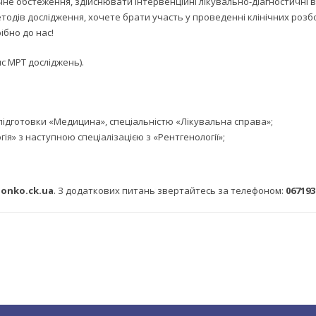
не обстеження, здійснювати інтервенційні лікувально-діагностичні в
ів дослідження, хочете брати участь у проведенні клінічних розборів
ібно до нас!
с МРТ досліджень).
 підготовки «Медицина», спеціальністю «Лікувальна справа»;
я» з наступною спеціалізацією з «Рентгенології»;
onko.ck.ua
. З додаткових питань звертайтесь за телефоном:
067193