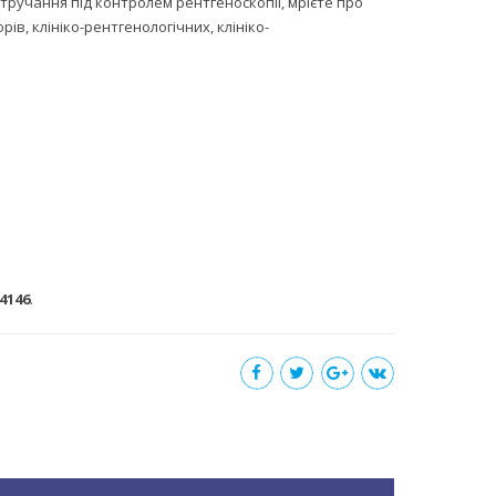
тручання під контролем рентгеноскопії, мрієте про
, клініко-рентгенологічних, клініко-
4146
.