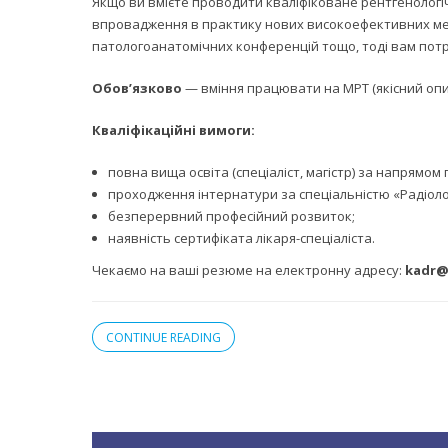
Якщо ви вмієте проводити кваліфіковане рентгенологіч
впровадження в практику нових високоефективних метод
патологоанатомічних конференцій тощо, тоді вам потр
Обов’язково
— вміння працювати на МРТ (якісний опи
Кваліфікаційні вимоги:
повна вища освіта (спеціаліст, магістр) за напрямом
проходження інтернатури за спеціальністю «Радіологі
безперервний професійний розвиток;
наявність сертифіката лікаря-спеціаліста.
Чекаємо на ваші резюме на електронну адресу:
kadr@
CONTINUE READING