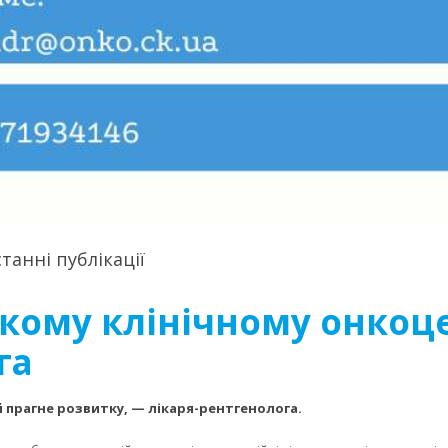
танні публікації
ькому клінічному онкоц
га
 прагне розвитку, — лікаря-рентгенолога.