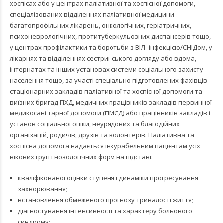
хоспісах або у центрах паліативної та хоспісної допомоги,
спеціалізованих відділеннях паліативної медицини
багатопрофільних лікарень, онкологічних, геріатричних,
психоневрологічних, протитуберкульозних диспансерів тощо,
у центрах профілактики та боротьби з ВІЛ- інфекцією/СНІДом, у
лікарнях та відділеннях сестринського догляду або вдома,
інтернатах та інших установах системи соціального захисту
населення тощо, за участі спеціально підготовлених фахівців
стаціонарних закладів паліативної та хоспісної допомоги та
виїзних бригад ПХД, медичних працівників закладів первинної
медикосані тарної допомоги (ПМСД) або працівників закладів і
установ соціальної опіки, неурядових та благодійних
організацій, родичів, друзів та волонтерів. Паліативна та
хоспісна допомога надається інкурабельним пацієнтам усіх
вікових груп і нозологічних форм на підставі:
кваліфікованої оцінки ступеня і динаміки прогресування
захворювання;
встановлення обмеженого прогнозу тривалості життя;
діагностування інтенсивності та характеру больового
синдрому;