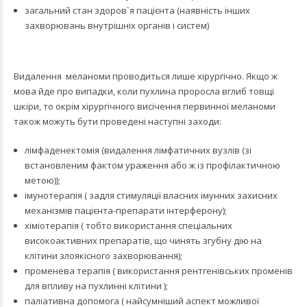
загальний стан здоров`я пацієнта (наявність інших
захворювань внутрішніх органів і систем)
Видалення меланоми проводиться лише хірургічно. Якщо ж
мова йде про випадки, коли пухлина проросла вглиб товщі
шкіри, то окрім хірургічного висічення первинної меланоми
також можуть бути проведені наступні заходи:
лімфаденектомія (видалення лімфатичних вузлів (зі
встановленим фактом ураження або ж із профілактичною
метою));
імунотерапія ( задля стимуляції власних імунних захисних
механізмів пацієнта-препарати інтерферону);
хіміотерапія ( тобто використання спеціальних
високоактивних препаратів, що чинять згубну дію на
клітини злоякісного захворювання);
променева терапія ( використання рентгенівських променів
для впливу на пухлинні клітини );
паліативна допомога ( найсумніший аспект можливої