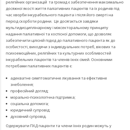
релігійних організацій та громад є забезпечення максимально
досяжної якості життя паліативних пацієнтів та їх родичів під
час хворби інкурабельного пацієнта і після його смерті на
період скорботи родини. Це досягається завдяки
мультидисциплінарному і міжсекторальному принципу
надання паліативної та хоспісної допомоги, що дозволяє
забезпечити цілісній підхід до паліативного пацієнта як до
особистості, виходячи з індивідуальних потреб, вікових та
психоемоційних, релігійних та культурних особливостей
інкурабельних пацієнтів та членів їхніх сімей. Основними
потребами паліативних пацієнтів є:
адекватне симптоматичне лікування та ефективне
знеболення;
професійний догляд;
морально-психологічна підтримка;
соціальна допомога;
юридичний супровід;
духовний супровід.
Одержувати ПХД пацієнти та члени їхніх родин можуть у