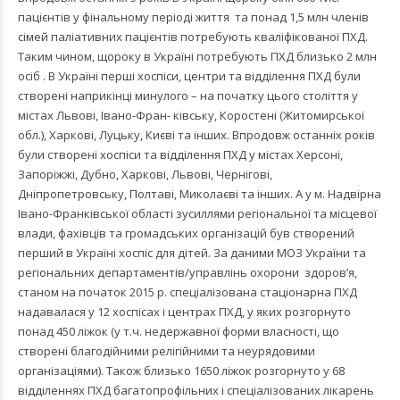
пацієнтів у фінальному періоді життя та понад 1,5 млн членів
сімей паліативних пацієнтів потребують кваліфікованої ПХД.
Таким чином, щороку в Україні потребують ПХД близько 2 млн
осіб . В Україні перші хоспіси, центри та відділення ПХД були
створені наприкінці минулого – на початку цього століття у
містах Львові, Івано-Фран- ківську, Коростені (Житомирської
обл.), Харкові, Луцьку, Києві та інших. Впродовж останніх років
були створені хоспіси та відділення ПХД у містах Херсоні,
Запоріжжі, Дубно, Харкові, Львові, Чернігові,
Дніпропетровську, Полтаві, Миколаєві та інших. А у м. Надвірна
Івано-Франківської області зусиллями регіональної та місцевої
влади, фахівців та громадських організацій був створений
перший в Україні хоспіс для дітей. За даними МОЗ України та
регіональних департаментів/управлінь охорони здоров’я,
станом на початок 2015 р. спеціалізована стаціонарна ПХД
надавалася у 12 хоспісах і центрах ПХД, у яких розгорнуто
понад 450 ліжок (у т.ч. недержавної форми власності, що
створені благодійними релігійними та неурядовими
організаціями). Також близько 1650 ліжок розгорнуто у 68
відділеннях ПХД багатопрофільних і спеціалізованих лікарень