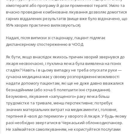
хіміотерапії або програму й дози променевої терапії. Уміло та
вчасно проведене комбіноване лікування дозволяє домогтися
гарних віддалених результатів (вище вже було відзначено, що
95% хворих практично виліковуються).
Надалі, після виписки зі стаціонару, пацієнт підлягає
диспансерному спостереженню в ЧООД.
Як бути, якщо внаслідок якихось причин хворий звернувся до
лікаря несвоєчасно, і пухлина яєчка була виявлена на пізніх
стадіях? Навіть і в цьому випадку не треба опускати руки —
сучасна медицина має у своєму розпорядженні можливості
надати допомогу пацієнтам, які ще не дуже давно вважалися
безнадійними (або хоча б полегшити їхні страждання).
Безумовно, лікування «запущеного» раку яєчка більш
трудомістке та тривале, менш перспективне; потребує
значних матеріальних витрат на медикаменти і, головне,
терпіння й «волі до перемоги» у хворого й лікаря. У будь-якому
разі необхідно звертатися в Черкаський облонкодиспансер.
Не займайтеся самолікуванням, не користуйтеся послугами