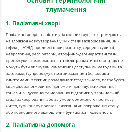
Основні термінологічні
тлумачення
1. Паліативні хворі
Паліативні хворі – пацієнти усіх вікових груп, які страждають
на злоякісні новоутворення у ІІІ-ІУ стадії захворювання, ВІЛ-
інфекцію/СНІД, вроджені вади розвитку, серцево-судинні,
неврологічні, респіраторні, атрофічно-дегенеративні та інші
прогресуючі захворювання та післятравматичні стани, що не
можуть бути вилікувані сучасними і доступними методами та
засобами, і супроводжуються вираженими больовими
симптомами, тяжкими розладами життєдіяльності, потребують
кваліфікованої медичної допомоги, догляду, психологічної,
соціальної, духовної та моральної підтримки у термінальній
стадії захворювання або за умови обмеженого прогнозу
життя, сумнівному прогнозі одужання чи покращення стану
або повноцінного відновлення функцій життєдіяльності.
2. Паліативна допомога