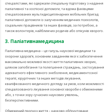
спеціалістами, які одержали спеціальну підготовку з надання
паліативної та хоспісної допомоги, та вдома фахівцями
спеціалізованих мультидисциплінарних мобільних бригад
паліативної допомоги із залученням медичних психологів,
соціальних працівників та інших фахівців, за потребою, а
також волонтерів, найближчих родичів або опікунів хворого.
3. Паліативна
медицина
Паліативна
медицина
– це галузь наукової медицини та
охорони здоров’я, основним завданням якої є забезпечення
максимально можливої якості життя паліативних хворих,
шляхом запобігання та полегшення страждань, застосування
адекватного ефективного знеболення, медикаментозної
терапії, хірургічних та інших методів лікування,
кваліфікованого медичного догляду за умов, коли можливості
спеціалізованого лікування основної хвороби є обмеженими
або, з точки зору сучасних наукових уявлень,
безперспективними.
Обмежений прогноз життя – науково обґрунтоване