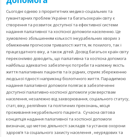
Сьогодні однією з пріоритетних медико-соціальних та
гуманітарних проблем України та багатьохкраїн світу є
створення та розвиток доступної та ефективної системи
надання паліативної та хоспісної допомоги населенню. Це
зумовлено збільшенням кількості інкурабельних хворих з
обмеженим прогнозом тривалості життя, як похилого, так і
працездатного віку, а також дітей. Досвід багатьох країн світу
переконливо доводить, що паліативна та хоспісна допомога
найбільш адекватно забезпечує потреби та належну якість
життя паліативних пацієнтів та їх рідних, сприяє збереженню
людської гідності наприкінці біологічного життя. Парадигмою
надання паліативної допомоги полягає в забезпеченні
доступної паліативно-хоспісної допомоги усім верствам
населення, незалежно від захворювання, соціального статусу,
статі, віку, релігійних та політичних преконань, місця
проживання інкурабельного пацієнта. Сучасна світова
концепція надання паліативної та хоспісної допомоги
визначає, що метою діяльності закладів та установ охорони
здоров’я та соціального захисту населення , неурядових та