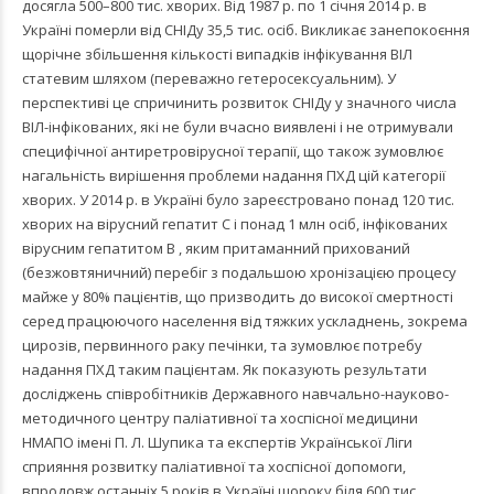
досягла 500–800 тис. хворих. Від 1987 р. по 1 січня 2014 р. в
Україні померли від СНІДу 35,5 тис. осіб. Викликає занепокоєння
щорічне збільшення кількості випадків інфікування ВІЛ
статевим шляхом (переважно гетеросексуальним). У
перспективі це спричинить розвиток СНІДу у значного числа
ВІЛ-інфікованих, які не були вчасно виявлені і не отримували
специфічної антиретровірусної терапії, що також зумовлює
нагальність вирішення проблеми надання ПХД цій категорії
хворих. У 2014 р. в Україні було зареєстровано понад 120 тис.
хворих на вірусний гепатит С і понад 1 млн осіб, інфікованих
вірусним гепатитом В , яким притаманний прихований
(безжовтяничний) перебіг з подальшою хронізацією процесу
майже у 80% пацієнтів, що призводить до високої смертності
серед працюючого населення від тяжких ускладнень, зокрема
цирозів, первинного раку печінки, та зумовлює потребу
надання ПХД таким пацієнтам. Як показують результати
досліджень співробітників Державного навчально-науково-
методичного центру паліативної та хоспісної медицини
НМАПО імені П. Л. Шупика та експертів Української Ліги
сприяння розвитку паліативної та хоспісної допомоги,
впродовж останніх 5 років в Україні щороку біля 600 тис.