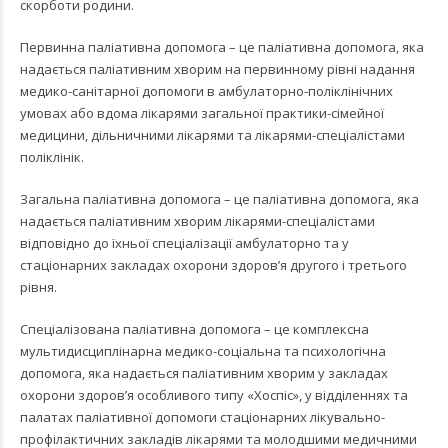
скорботи родини.
Первинна паліативна допомога – це паліативна допомога, яка
надається паліативним хворим на первинному рівні надання
медико-санітарної допомоги в амбулаторно-поліклінічних
умовах або вдома лікарями загальної практики-сімейної
медицини, дільничними лікарями та лікарями-спеціалістами
поліклінік.
Загальна паліативна допомога – це паліативна допомога, яка
надається паліативним хворим лікарями-спеціалістами
відповідно до їхньої спеціалізації амбулаторно та у
стаціонарних закладах охорони здоров’я другого і третього
рівня.
Спеціалізована паліативна допомога – це комплексна
мультидисциплінарна медико-соціальна та психологічна
допомога, яка надається паліативним хворим у закладах
охорони здоров’я особливого типу «Хоспіс», у відділеннях та
палатах паліативної допомоги стаціонарних лікувально-
профілактичних закладів лікарями та молодшими медичними