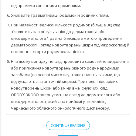
під прямими сонячними променями.
Уникайте травматизації родимок й родимих плям.
При наявності великої кількості родимок (більше 30) слід
з`являтись на консультацію до дерматолога або
онкодерматолога 1 раз на 6 місяців з метою проведення
дерматоскопії (огляд новоутворень шкіри під мікроскопом) й
створення «карти родимок» пацієнта.
Ні в якому випадку не слід проводити самостійне видалення
або припікання новоутворень різного роду народними
засобами (на основі чистотілу, тощо), навіть такими, що
відпускаються в аптечній мережі. При появі підозрілих
новоутворень шкіри або зміни вже існуючих, слід
ОБОВ`ЯЗКОВО звернутись на огляд до дерматолога або
онкодерматолога, який є на прийомі у поліклініці
Черкаського обласного онкологічного диспансеру.
CONTINUE READING