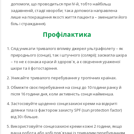
допомоги, що проводиться при ІV-й, тобто найбільш
задавненій, стадії хвороби; така допомога направлена
лише на покращення якості життя пацієнта – зменшити його
біль і страждання).
Профілактика
Слід уникати тривалого впливу джерел ультрафіолету – як
природнього (сонце), так і штучного (солярії); засмагла шкіра
– то не є ознака краси й здоров`я, а є свідчення ураженої
шкіри та її фотостаріння.
Уникайте тривалого перебування у тропічних країнах.
Обмежте своє перебування на сонці до 10 години ранку й
після 16 години дня, коли активність сонця найменша.
Застосовуйте щоденно сонцезахисні креми на відкриті
ділянки тіла із фактором захисту SPF (sun protection factor)
від 30 і більше.
Використовуйте сонцезахисні креми кожні 2 години, якщо
ваша робота або хобі пов`язані із тривалим перебуванням