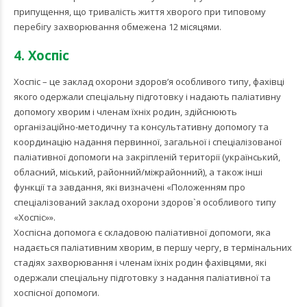
припущення, що тривалість життя хворого при типовому
перебігу захворювання обмежена 12 місяцями.
4. Хоспіс
Хоспіс – це заклад охорони здоров’я особливого типу, фахівці
якого одержали спеціальну підготовку і надають паліативну
допомогу хворим і членам їхніх родин, здійснюють
організаційно-методичну та консультативну допомогу та
координацію надання первинної, загальної і спеціалізованої
паліативної допомоги на закріпленій території (український,
обласний, міський, районний/міжрайонний), а також інші
функції та завдання, які визначені «Положенням про
спеціалізований заклад охорони здоров`я особливого типу
«Хоспіс»».
Хоспісна допомога є складовою паліативної допомоги, яка
надається паліативним хворим, в першу чергу, в термінальних
стадіях захворювання і членам їхніх родин фахівцями, які
одержали спеціальну підготовку з надання паліативної та
хоспісної допомоги.