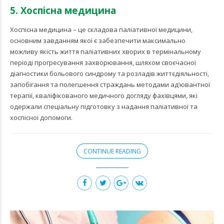
5. Хоспісна медицина
Хоспісна медицина – це складова паліативної медицини,
основним завданням якої є забезпечити максимально
можливу якість життя паліативних хворих в термінальному
періоді прогресування захворювання, шляхом своєчасної
діагностики больового синдрому та розладів життєдіяльності,
запобігання та полегшення страждань методами ад’ювантної
терапії, кваліфікованого медичного догляду фахівцями, які
одержали спеціальну підготовку з надання паліативної та
хоспісної допомоги.
CONTINUE READING