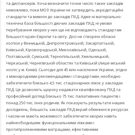
та диспансерів. Хоча визначити точне число таких закладів
неможливо, поки МОЗ України не затвердить акредитаційні
стандарти та вимоги до закладів ПХД. Адже ні матеріально-
технічна база більшості діючих закладів ПХД, ні умови
перебування хворих у них ще не відповідають стандартам
більшості країн Європи та світу. Досі не створені обласні
хоспіси у Вінницькій, Дніпропетровській, Закарпатській,
Київській, Кіровоградській, Миколаївській, Одеській,
Полтавській, Сумській, Тернопільській, Хмельницькій,
Черкаській, Чернігівській областях та Київській (лише міський
хоспіс у м. Києві). Сьогодні для 45 млн населення України, згідно
з міжнародними рекомендаціями і стандартами, необхідно
забезпечити близько 4,5 тис. стаціонарних ліжок у закладах
ПХД. Це дозволить щороку надавати кваліфіковану ПХД та
професійний догляд близько 75 тис. паліативних пацієнтів і
понад 250 тис. їхніх родичів. Як показують результати наших
досліджень, більшість закладів ПХД вкрай обмежені в ресурсах
і часом не мають можливості забезпечити хворих навіть
найнеобхіднішим: функціональними ліжками і
протипролежневими матрацами, ефективними