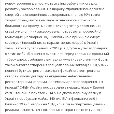
новоутворення діагностуються в інкурабельних стадіях
розвитку захворювання. Це щороку спричиняє понад 90 тис.
смертей від онкологічних захворювань ; понад 80% таких
хворих страждають внаслідок інтенсивного хронічного
больового синдрому і майже 100% пацієнтів у термінальній
стадії онкологічних захворювань потребують професійної
мультидисциплінарної ПХД. Найбільшою причиною смерті
серед усіх інфекційних та паразитарних хвороб в Україні
залишається туберкульоз. У 2013 р. від туберкульозу померли
6,5 тис. осіб . Збільшення смертності серед хворих на хронічний
туберкульоз, особливо у випадках мультирезистентних форм,
також вимагає створення спеціалізованих закладів ПХД, у яких
повинні бути дотримані заходи інфекційного контролю та
створені умови догляду за епідемічно небезпечними
респіраторними хворими. За темпами розповсюдження ВІЛ-
інфекції/ СНІДу Україна посідає одне з перших місць у Європі і
світі. Станом на початок 2014 р. на диспансерному обліку в
Україні перебували майже 140 тис. ВІЛ-інфікованих осіб і
близько 29 тис. хворих на СНІД, хоча, за експертними даними,
реальна кількість ВІЛ-інфікованих в Україні на кінець 2014 р.