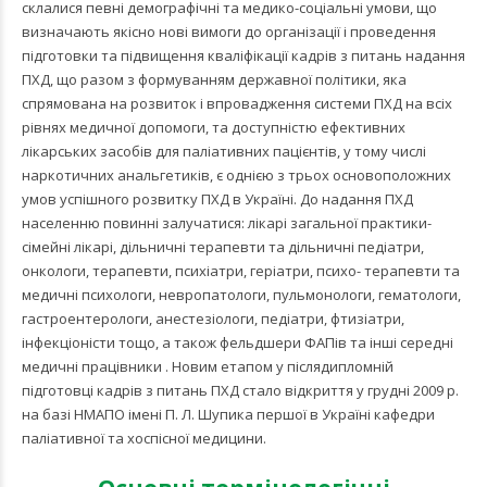
склалися певні демографічні та медико-соціальні умови, що
визначають якісно нові вимоги до організації і проведення
підготовки та підвищення кваліфікації кадрів з питань надання
ПХД, що разом з формуванням державної політики, яка
спрямована на розвиток і впровадження системи ПХД на всіх
рівнях медичної допомоги, та доступністю ефективних
лікарських засобів для паліативних пацієнтів, у тому числі
наркотичних анальгетиків, є однією з трьох основоположних
умов успішного розвитку ПХД в Україні. До надання ПХД
населенню повинні залучатися: лікарі загальної практики-
сімейні лікарі, дільничні терапевти та дільничні педіатри,
онкологи, терапевти, психіатри, геріатри, психо- терапевти та
медичні психологи, невропатологи, пульмонологи, гематологи,
гастроентерологи, анестезіологи, педіатри, фтизіатри,
інфекціоністи тощо, а також фельдшери ФАПів та інші середні
медичні працівники . Новим етапом у післядипломній
підготовці кадрів з питань ПХД стало відкриття у грудні 2009 р.
на базі НМАПО імені П. Л. Шупика першої в Україні кафедри
паліативної та хоспісної медицини.