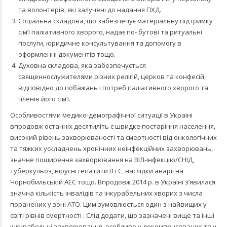
та волонтерів, які залучені до надання ПХД.
Соціальна складова, що забезпечує матеріальну підтримку
сім’ї паліативного хворого, надає по- бутові та ритуальні
послуги, юридичне консультування та допомогу в
оформленні документів тощо.
Духовна складова, яка забезпечується
священнослужителями різних релігій, церков та конфесій,
відповідно до побажань і потреб паліативного хворого та
членів його сім’ї.
Особливостями медико-демографічної ситуації в Україні
впродовж останніх десятиліть є швидке постаріння населення,
високий рівень захворюваності та смертності від онкологічних
та тяжких ускладнень хронічних неінфекційних захворювань,
значне поширення захворювання на ВІЛ-інфекцію/СНІД,
туберкульоз, вірусні гепатити В і С, наслідки аварії на
Чорнобильській АЕС тощо. Впродовж 2014 р. в Україні з’явилася
значна кількість інвалідів та інкурабельних хворих з числа
поранених у зоні АТО. Цим зумовлюється один з найвищих у
світі рівнів смертності . Слід додати, що зазначені вище та інші
інкурабельні захворювання, особливо у декомпенсованих та у