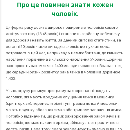
Про це повинен знати кожен
чоловік.
Ця форма раку досить широко поширена в чоловіків самого
«квітучого» віку (18-45 років) і становить серйозну небезпеку
для здоров’я і навіть життя. За даними світової статистики, за
останні 50 років число випадків злоякісних пухлин яєчка
потроїлося. У цей час, наприклад у Великобританії, де кількість
населення порівнянна з кількістю населення України, щорічно
захворюють раком яєчок 1400 молодих чоловіків. Вважається,
що середній ризик розвитку рака яєчка в чоловіків дорівнює
1:400.
У т.зв. «групу ризику» при цьому захворюванні входять
чоловіки, які мають вроджене опущення яєчка в мошонку
(крипторхізм), перенесли різні тупі травми яєчка й мошонки,
мають водянку оболонок яєчка або тривале запалення яєчка.
Потрібно відзначити, що ризик захворювання раком яєчка в
чоловіків, що мають крипторхізм, збільшується практично в
десять разів. Саме тому лікарі рекомендують вчасно (у віці до