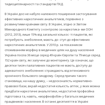
тидисциплінарності та стандартів ПХД.
В Україні досі не набуло належного поширення застосування
ефективних наркотичних анальгетиків, порівняно з
розвинутими країнами світу. В Україні, згідно зі Звітом
Міжнародного Комітету з контролю за наркотика- ми ООН
(2012, 2013), лише 15% від загальної кількос- ті пацієнтів, які
потребують знеболення, мають до- ступ до ефективних
наркотичних анальгетиків. У 2010 р. за показником
споживанням морфіну в медичних цілях на душу населення
Україна посіла 36 місце серед 49 країн Європи та 79 місце серед
152 країн світу, які залучені до моніторингу. Це означає, що
десятки тисяч паліативних пацієнтів не мають доступу до
адекватного знеболення і страждають від інтенсивного
хронічного больового синдрому. Серед причин такого
становища, на нашу думку, – недосконалість нормативно-
правової бази, вкрай недостатня кількість аптек, у яких можна
придбати наркотичні анальгетики, недостатня професійна
підготовка та, навіть, «морфінофобія» у багатьох медичних
працівників і населення. В останні десятиліття в Україні