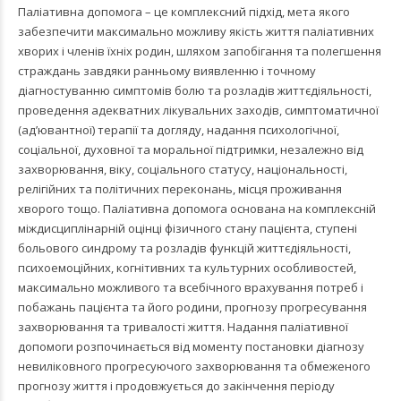
Паліативна допомога – це комплексний підхід, мета якого
забезпечити максимально можливу якість життя паліативних
хворих і членів їхніх родин, шляхом запобігання та полегшення
страждань завдяки ранньому виявленню і точному
діагностуванню симптомів болю та розладів життєдіяльності,
проведення адекватних лікувальних заходів, симптоматичної
(ад’ювантної) терапії та догляду, надання психологічної,
соціальної, духовної та моральної підтримки, незалежно від
захворювання, віку, соціального статусу, національності,
релігійних та політичних переконань, місця проживання
хворого тощо. Паліативна допомога основана на комплексній
міждисциплінарній оцінці фізичного стану пацієнта, ступені
больового синдрому та розладів функцій життєдіяльності,
психоемоційних, когнітивних та культурних особливостей,
максимально можливого та всебічного врахування потреб і
побажань пацієнта та його родини, прогнозу прогресування
захворювання та тривалості життя. Надання паліативної
допомоги розпочинається від моменту постановки діагнозу
невиліковного прогресуючого захворювання та обмеженого
прогнозу життя і продовжується до закінчення періоду