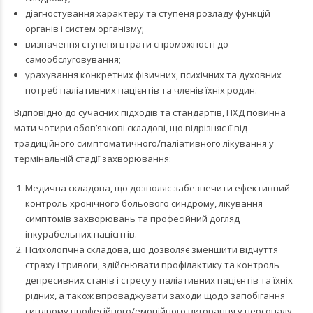
діагностування характеру та ступеня розладу функцій
органів і систем організму;
визначення ступеня втрати спроможності до
самообслуговування;
урахування конкретних фізичних, психічних та духовних
потреб паліативних пацієнтів та членів їхніх родин.
Відповідно до сучасних підходів та стандартів, ПХД повинна
мати чотири обов’язкові складові, що відрізняє її від
традиційного симптоматичного/паліативного лікування у
термінальній стадії захворювання:
Медична складова, що дозволяє забезпечити ефективний
контроль хронічного больового синдрому, лікування
симптомів захворювань та професійний догляд
інкурабельних пацієнтів.
Психологічна складова, що дозволяє зменшити відчуття
страху і тривоги, здійснювати профілактику та контроль
депресивних станів і стресу у паліативних пацієнтів та їхніх
рідних, а також впроваджувати заходи щодо запобігання
синдрому професійного/емоційного вигорання у персоналу