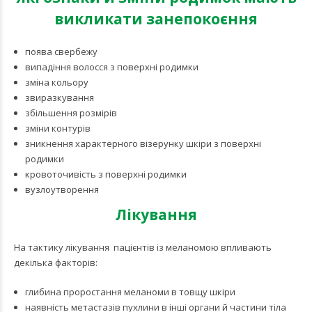
викликати занепокоєння
поява свербежу
випадіння волосся з поверхні родимки
зміна кольору
звиразкування
збільшення розмірів
зміни контурів
зникнення характерного візерунку шкіри з поверхні
родимки
кровоточивість з поверхні родимки
вузлоутворення
Лікування
На тактику лікування пацієнтів із меланомою впливають
декілька факторів:
глибина проростання меланоми в товщу шкіри
наявність метастазів пухлини в інші органи й частини тіла