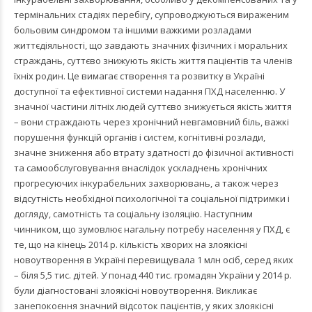
термінальних стадіях перебігу, супроводжуються вираженим
больовим синдромом та іншими важкими розладами
життєдіяльності, що завдають значних фізичних і моральних
страждань, суттєво знижують якість життя пацієнтів та членів
їхніх родин. Це вимагає створення та розвитку в Україні
доступної та ефективної системи надання ПХД населенню. У
значної частини літніх людей суттєво знижується якість життя
– вони страждають через хронічний невгамовний біль, важкі
порушення функцій органів і систем, когнітивні розлади,
значне зниження або втрату здатності до фізичної активності
та самообслуговування внаслідок ускладнень хронічних
прогресуючих інкурабельних захворювань, а також через
відсутність необхідної психологічної та соціальної підтримки і
догляду, самотність та соціальну ізоляцію. Наступним
чинником, що зумовлює нагальну потребу населення у ПХД, є
те, що на кінець 2014 р. кількість хворих на злоякісні
новоутворення в Україні перевищувала 1 млн осіб, серед яких
– біля 5,5 тис. дітей. У понад 440 тис. громадян України у 2014 р.
були діагностовані злоякісні новоутворення. Викликає
занепокоєння значний відсоток пацієнтів, у яких злоякісні