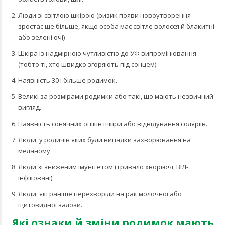
Люди зі світлою шкірою (ризик появи новоутворення
зростає ще більше, якщо особа має світле волосся й блакитні
або зелені очі)
Шкіра із надмірною чутливістю до УФ випромінювання
(тобто ті, хто швидко згоряють під сонцем).
Наявність 30 і більше родимок.
Великі за розмірами родимки або такі, що мають незвичний
вигляд.
Наявність сонячних опіків шкіри або відвідування соляріїв.
Люди, у родичів яких були випадки захворювання на
меланому.
Люди зі зниженим імунітетом (тривало хворіючі, ВІЛ-
інфіковані).
Люди, які раніше перехворіли на рак молочної або
щитовидної залози.
Які ознаки й зміни родимок мають