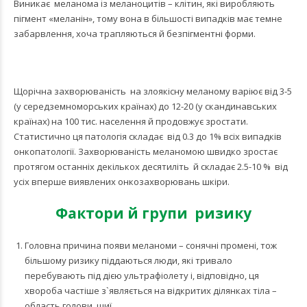
Виникає меланома із меланоцитів – клітин, які виробляють
пігмент «меланін», тому вона в більшості випадків має темне
забарвлення, хоча трапляються й безпігментні форми.
Щорічна захворюваність на злоякісну меланому варіює від 3-5
(у середземноморських країнах) до 12-20 (у скандинавських
країнах) на 100 тис. населення й продовжує зростати.
Статистично ця патологія складає від 0.3 до 1% всіх випадків
онкопатології. Захворюваність меланомою швидко зростає
протягом останніх декількох десятиліть й складає 2.5-10 % від
усіх вперше виявлених онкозахворювань шкіри.
Фактори й групи ризику
Головна причина появи меланоми – сонячні промені, тож
більшому ризику піддаються люди, які тривало
перебувають під дією ультрафіолету і, відповідно, ця
хвороба частіше з`являється на відкритих ділянках тіла –
область голови, шиї.