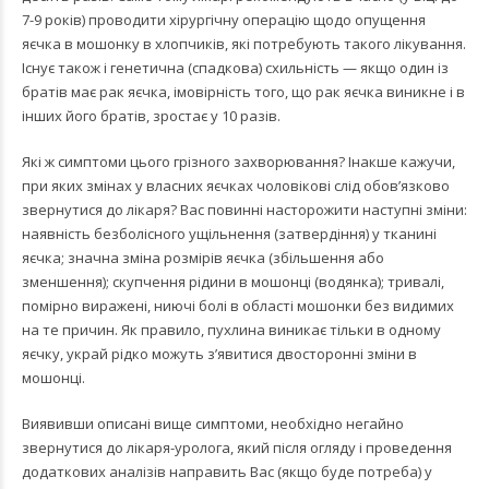
7-9 років) проводити хірургічну операцію щодо опущення
яєчка в мошонку в хлопчиків, які потребують такого лікування.
Існує також і генетична (спадкова) схильність — якщо один із
братів має рак яєчка, імовірність того, що рак яєчка виникне і в
інших його братів, зростає у 10 разів.
Які ж симптоми цього грізного захворювання? Інакше кажучи,
при яких змінах у власних яєчках чоловікові слід обов’язково
звернутися до лікаря? Вас повинні насторожити наступні зміни:
наявність безболісного ущільнення (затвердіння) у тканині
яєчка; значна зміна розмірів яєчка (збільшення або
зменшення); скупчення рідини в мошонці (водянка); тривалі,
помірно виражені, ниючі болі в області мошонки без видимих
на те причин. Як правило, пухлина виникає тільки в одному
яєчку, украй рідко можуть з’явитися двосторонні зміни в
мошонці.
Виявивши описані вище симптоми, необхідно негайно
звернутися до лікаря-уролога, який після огляду і проведення
додаткових аналізів направить Вас (якщо буде потреба) у