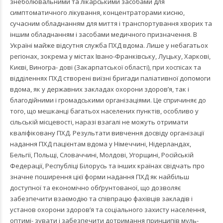
знеболювальними та лікарськими засобами для
симптоматичного лікування, концентраторами кисню,
сучасним обладнанням для миття і транспортування хворих та
іншим обладнанням і засобами медичного призначення. В
Україні майже відсутня служба ПХД вдома. Лише у небагатьох
регіонах, зокрема у містах Івано-Франківську, Луцьку, Харкові,
Києві, Виногра- дові (Закарпатської області), при хоспісах та
відділеннях ПХД створені виїзні бригади паліативної допомоги
вдома, як у державних закладах охорони здоров’я, так і
благодійними і громадськими організаціями. Це спричиняє до
того, що мешканці багатьох населених пунктів, особливо у
сільській місцевості, наразі взагалі не можуть отримати
кваліфіковану ПХД. Результати вивчення досвіду організації
надання ПХД пацієнтам вдома у Німеччині, Нідерландах,
Бельгії, Польщі, Словаччині, Молдові, Угорщині, Російській
Федерації, Республіці Білорусь та інших країнах свідчать про
значне поширення цієї форми надання ПХД як найбільш
доступної та економічно обґрунтованої, що дозволяє
забезпечити взаємодію та співпрацю фахівців закладів і
установ охорони здоров’я та соціального захисту населення,
оптимі- зувати і забезпечити дотримання принципів муль-