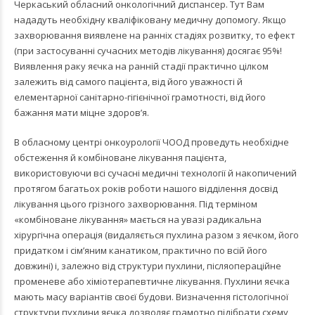
Черкаський обласний онкологічний диспансер. Тут Вам
нададуть необхідну кваліфіковану медичну допомогу. Якщо
захворювання виявлене на ранніх стадіях розвитку, то ефект
(при застосуванні сучасних методів лікування) досягає 95%!
Виявлення раку яєчка на ранній стадії практично цілком
залежить від самого пацієнта, від його уважності й
елементарної санітарно-гігієнічної грамотності, від його
бажання мати міцне здоров’я.
В обласному центрі онкоурології ЧООД проведуть необхідне
обстеження й комбіноване лікування пацієнта,
використовуючи всі сучасні медичні технології й накопичений
протягом багатьох років роботи нашого відділення досвід
лікування цього грізного захворювання. Під терміном
«комбіноване лікування» мається на увазі радикальна
хірургічна операція (видаляється пухлина разом з яєчком, його
придатком і сім’яним канатиком, практично по всій його
довжині) і, залежно від структури пухлини, післяопераційне
променеве або хіміотерапевтичне лікування. Пухлини яєчка
мають масу варіантів своєї будови. Визначення гістологічної
структури пухлини яєчка дозволяє грамотно підібрати схему