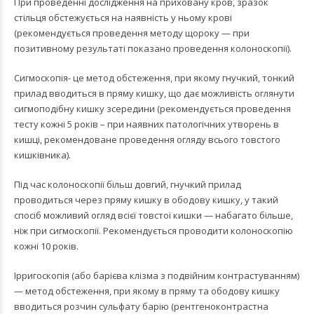
При проведенні дослідження на приховану кров, зразок
стільця обстежується на наявність у ньому крові
(рекомендується проведення методу щороку — при
позитивному результаті показано проведення колоноскопії).
Сигмоскопія- це метод обстеження, при якому гнучкий, тонкий
прилад вводиться в пряму кишку, що дає можливість оглянути
сигмоподібну кишку зсередини (рекомендується проведення
тесту кожні 5 років – при наявних патологічних утворень в
кишці, рекомендоване проведення огляду всього товстого
кишківника).
Під час колоноскопії більш довгий, гнучкий прилад
проводиться через пряму кишку в ободову кишку, у такий
спосіб можливий огляд всієї товстої кишки — набагато більше,
ніж при сигмоскопії. Рекомендується проводити колоноскопію
кожні 10 років.
Ірригоскопія (або барієва клізма з подвійним контрастуванням)
— метод обстеження, при якому в пряму та ободову кишку
вводиться розчин сульфату барію (рентгеноконтрастна