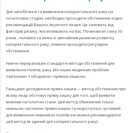
Для запобігання та виявлення колоректальеого раку на
початкових стадіях, необхідно проходити обстеження згідно
рекомендацій Вашого лікуючого лікаря. Це залежить від
факторів ризику, яки впливають на Вас. Починаючи з віку 50
років , чоловіки та жінки зі звичайним ризиком розвитку
колоректального раку, повинні проходити регулярне
обстеження.
Нижче перераховані стандартні методи обстеження для
виявлення поліпів, раку або інших медичних проблем
пов’язаних з ободовою і прямою кишкою:
Пальцеве дослідження прямої кишки — метод обстеження при
якому лікар обстежує пряму кишку для того, щоб виявити
можливі патологічні стани. Цей метод обмежений тільки
нижньою частиною прямої кишки та недостатньо чутливий
для виявлення невеликих поліпів (не можна рекомендувати
цей метод як єдиний для колоректального раку).