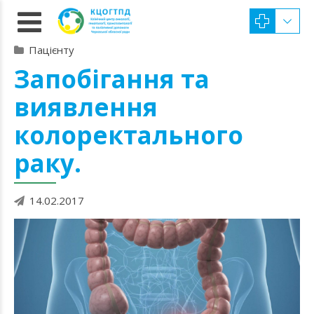
Пацієнту
Запобігання та
виявлення
колоректального
раку.
14.02.2017