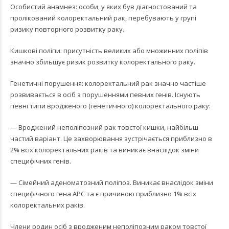
Особистий анамнез: особи, у яких був діагностований та
пролікований колоректальний рак, перебувають у групі
ризику повторного розвитку раку.
Кишкові поліпи: присутність великих або множинних поліпів
значно збільшує ризик розвитку колоректального раку.
Генетичні порушення: колоректальний рак значно частіше
розвивається в осіб з порушеннями певних генів. Існують
певні типи вродженого (генетичного) колоректального раку:
— Вроджений неполіпозний рак товстої кишки, найбільш
частий варіант. Це захворювання зустрічається приблизно в
2% всіх колоректальних раків та виникає внаслідок зміни
специфічних генів.
— Сімейний аденоматозний поліпоз. Виникає внаслідок зміни
специфічного гена APC та є причиною приблизно 1% всіх
колоректальних раків.
Члени родин осіб з вродженим неполіпозним раком товстої