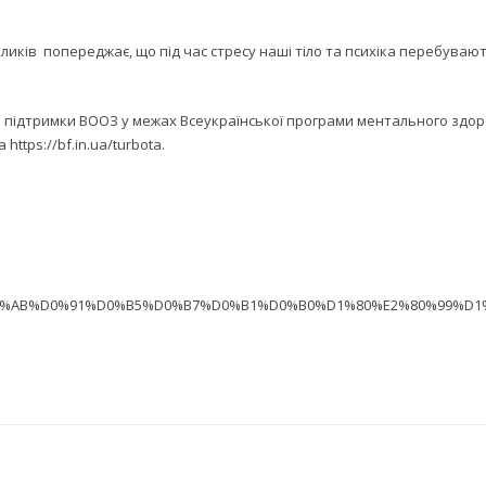
ликів попереджає, що під час стресу наші тіло та психіка перебувают
а підтримки ВООЗ у межах Всеукраїнської програми ментального здоро
на
https://bf.in.ua/turbota
.
E%C2%AB%D0%91%D0%B5%D0%B7%D0%B1%D0%B0%D1%80%E2%80%99%