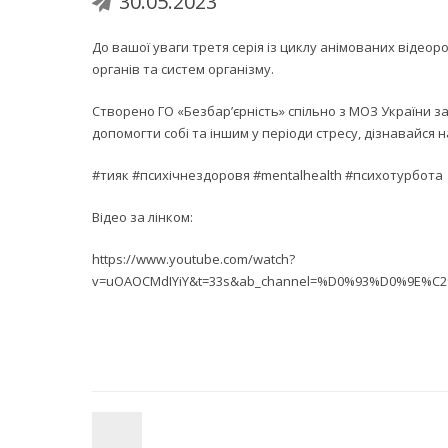
30.05.2023
До вашої уваги третя серія із циклу анімованих відеоро
органів та систем організму.
Створено ГО «Безбар’єрність» спільно з МОЗ України з
допомогти собі та іншим у періоди стресу, дізнавайся 
#тияк
#психічнездоровя
#mentalhealth
#психотурбота
Відео за лінком:
https://www.youtube.com/watch?
v=uOAOCMdIYiY&t=33s&ab_channel=%D0%93%D0%9