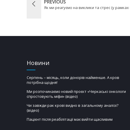
PREVIOUS
Як ми реагуємо на виклики та стрес (у рамках п
Новини
Серпень – місяць, коли донорів найменше. А кров
потрібна щодня!
Ми розпочинаємо новий проєкт «Черкаські онкологи
спростовують міфи» (відео)
Чи завжди рак крові видно в загальному аналізі?
(відео)
Пацієнт після реабілітації має вийти щасливим