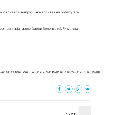
ь у тривалій напрузі, яка впливає на роботу всіх
в’я за ініціативою Олени Зеленської. Як можна
D1%94%D1%80%D0%BD%D1%96%D1%81%D1%82%D1%8C%C2%BB
NEXT