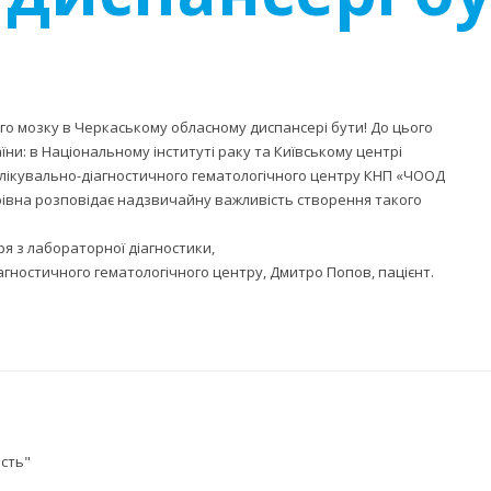
ого мозку в Черкаському обласному диспансері бути! До цього
ни: в Національному інституті раку та Київському центрі
о лікувально-діагностичного гематологічного центру КНП «ЧООД
рівна розповідає надзвичайну важливість створення такого
аря з лабораторної діагностики,
агностичного гематологічного центру, Дмитро Попов, пацієнт.
ість"