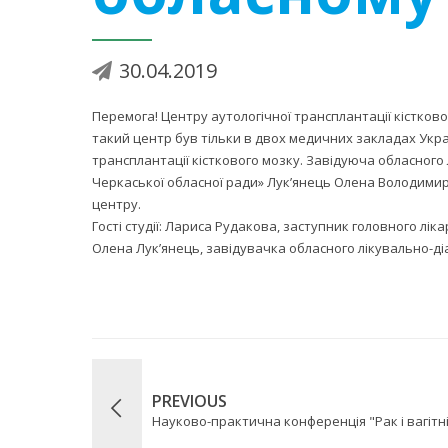
30.04.2019
Перемога! Центру аутологічної трансплантації кістков
такий центр був тільки в двох медичних закладах Украї
трансплантації кісткового мозку. Завідуюча обласног
Черкаської обласної ради» Лук’янець Олена Володими
центру.
Гості студії: Лариса Рудакова, заступник головного лік
Олена Лук’янець, завідувачка обласного лікувально-ді
PREVIOUS
Науково-практична конференція "Рак і вагітн