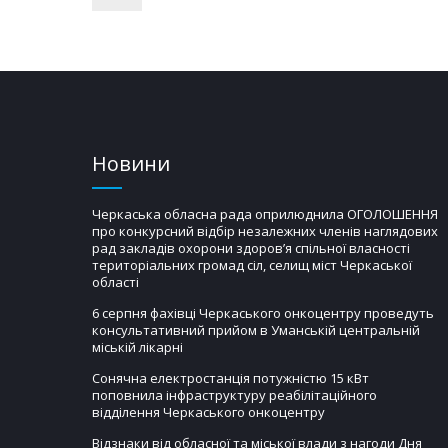
Новини
Черкаська обласна рада оприлюднила ОГОЛОШЕННЯ
про конкурсний відбір незалежних членів наглядових
рад закладів охорони здоров’я спільної власності
територіальних громад сіл, селищ міст Черкаської
області
6 серпня фахівці Черкаського онкоцентру проведуть
консультативний прийом в Уманській центральній
міській лікарні
Сонячна електростанція потужністю 15 кВт
поповнила інфраструктуру реабілітаційного
відділення Черкаського онкоцентру
Відзнаки від обласної та міської влади з нагоди Дня