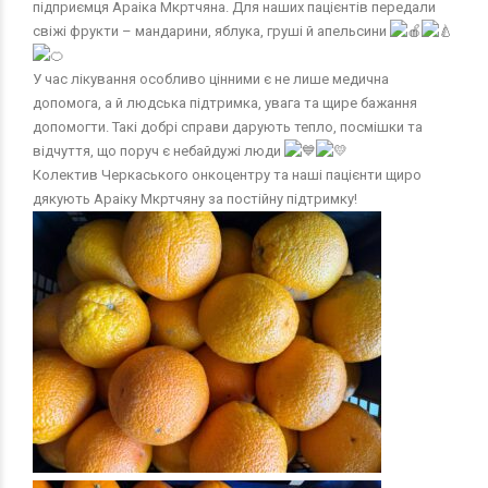
підприємця Араіка Мкртчяна. Для наших пацієнтів передали
свіжі фрукти – мандарини, яблука, груші й апельсини
У час лікування особливо цінними є не лише медична
допомога, а й людська підтримка, увага та щире бажання
допомогти. Такі добрі справи дарують тепло, посмішки та
відчуття, що поруч є небайдужі люди
Колектив Черкаського онкоцентру та наші пацієнти щиро
дякують Араіку Мкртчяну за постійну підтримку!