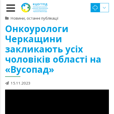
Новини, останні публікації
Онкоурологи
Черкащини
закликають усіх
чоловіків області на
«Вусопад»
15.11.2023