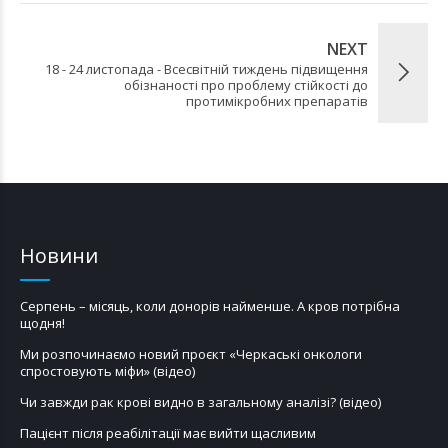
NEXT
18 - 24 листопада - Всесвітній тиждень підвищення
обізнаності про проблему стійкості до
протимікробних препаратів
Новини
Серпень – місяць, коли донорів найменше. А кров потрібна
щодня!
Ми розпочинаємо новий проєкт «Черкаські онкологи
спростовують міфи» (відео)
Чи завжди рак крові видно в загальному аналізі? (відео)
Пацієнт після реабілітації має вийти щасливим