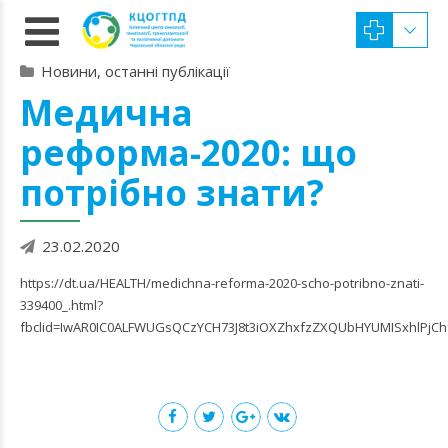
Новини, останні публікації
Медична
реформа-2020: що
потрібно знати?
23.02.2020
https://dt.ua/HEALTH/medichna-reforma-2020-scho-potribno-znati-
339400_.html?
fbclid=IwAR0IC0ALFWUGsQCzYCH73J8t3iOXZhxfzZXQUbHYUMISxhlPjC