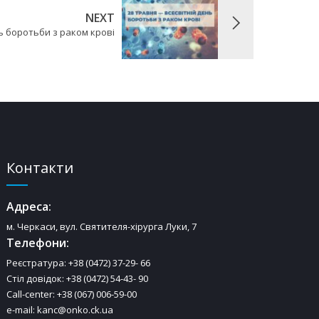
NEXT
нь боротьби з раком крові
Контакти
Адреса:
м. Черкаси, вул. Святителя-хірурга Луки, 7
Телефони:
Реєстратура: +38 (0472) 37-29- 66
Стіл довідок: +38 (0472) 54-43- 90
Call-center: +38 (067) 006-59-00
e-mail: kanc@onko.ck.ua