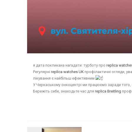
я дата покликана нагадати: турботу про
replica watche
Регулярні
replica watches UK
профілактичні огляди, ув
лікування є найбільш ефективним
У Черкаському онкоцентрі ми працюємо заради того, щ
Бережіть себе, знаходьте час для
replica Breitling
профі