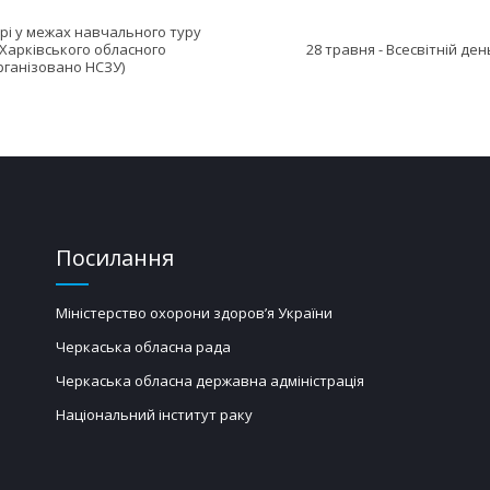
рі у межах навчального туру
Харківського обласного
28 травня - Всесвітній де
організовано НСЗУ)
Посилання
Міністерство охорони здоров’я України
Черкаська обласна рада
Черкаська обласна державна адміністрація
Національний інститут раку