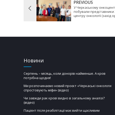
PREVIOUS
У Черкаському онкоцент
побували представники 
центру онкології (захід 
Новини
Серпень – місяць, коли донорів найменше. А кров
потрібна щодня!
Ми розпочинаємо новий проєкт «Черкаські онкологи
спростовують міфи» (відео)
Чи завжди рак крові видно в загальному аналізі?
(відео)
Пацієнт після реабілітації має вийти щасливим