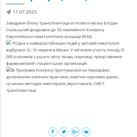
11.07.2025
Завідувач блоку трансплантації кісткового мозку Богдан
Скульський доєднався до 30, ювілейного Конгресу
Європейської гематологічної асоціації (EHA).
Одна з наймасштабніших подій у світовій гематології
відбулася 12–15 червня в Мілані. У ній взяли участь понад 15
000 учасників з усього світу: лікарі, науковці, представники
фармкомпаній і пацієнтських організацій.
Програма Конгресу ґрунтувалася на передових
досягненнях клінічної практики, новітніх наукових даних,
сучасних методах хіміотерапії, імунотерапії, CAR‑T,
трансплантації.