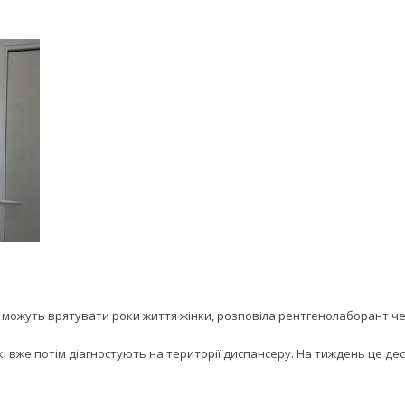
и можуть врятувати роки життя жінки, розповіла рентгенолаборант че
кі вже потім діагностують на території диспансеру. На тиждень це десь