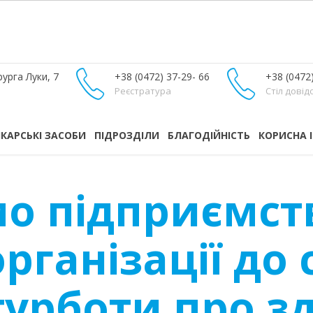
урга Луки, 7
+38 (0472) 37-29- 66
+38 (0472
Реєстратура
Стіл довід
ІКАРСЬКІ ЗАСОБИ
ПІДРОЗДІЛИ
БЛАГОДІЙНІСТЬ
КОРИСНА 
о підприємст
рганізації до 
урботи про зд