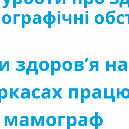
ографічні обс
и здоров’я н
еркасах прац
й мамограф