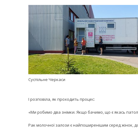
Суспільне Черкаси
І розповіла, як проходить процес:
«Ми робимо два знімки. Якщо бачимо, що є якась патолог
Рак молочної залози є найпоширенішим серед жінок, д