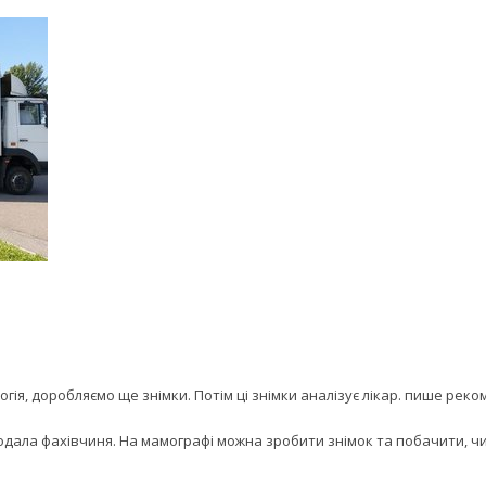
ія, доробляємо ще знімки. Потім ці знімки аналізує лікар. пише рекоме
одала фахівчиня. На мамографі можна зробити знімок та побачити, ч