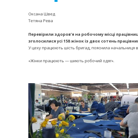
Оксана Швед
Тетяна Рева
Перевірили здоров’я на робочому місці працівни
зголосилися усі 158 жінок із двох сотень праців
У цеху працюють шість бригад, пояснила начальниця 
«Жінки працюють — шиють робочий одяг».