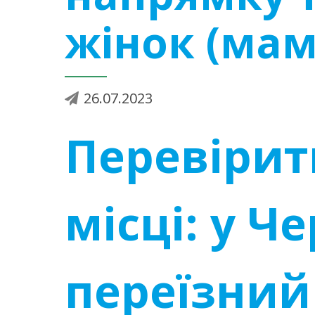
жінок (мам
26.07.2023
Перевірит
місці: у Ч
переїзни