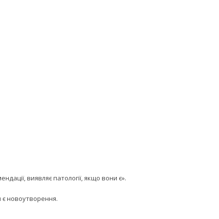
ндації, виявляє патології, якщо вони є».
и є новоутворення.