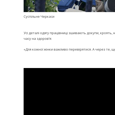
Суспільне Черкаси
Усі деталі одягу працівниці зшивають докупи, кроять,
часу на здоров’я:
«Для кожної жінки важливо перевірятися. А через те, щ