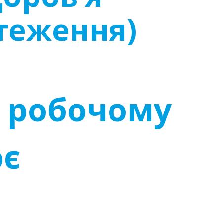
теження)
а робочому
ює