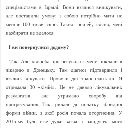
спеціалістами в Ізраїлі. Вони взялися вилікувати,
але поставили умову: з собою потрібно мати не
менше 100 тисяч євро. Таких грошей, звісно, мені
назбирати не вдалося.
І ви повернулися додому?
–
Так. Але хвороба прогресувала і мене поклали в
–
лікарню в Донецьку. Там діагноз підтвердили і
взялися лікувати. Провели дві трансплантації. Я
отримала 30 «хімій». Це не давало лікувальних
результатів, але утримало хворобу від
прогресування. Так тривало до початку гібридної
форми війни, з якої росія почала вторгнення. У
2015-му було вже дуже важко і завідуюча мого