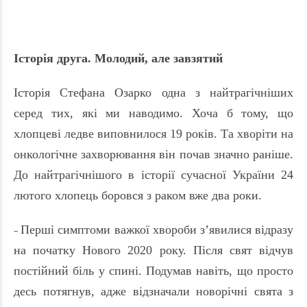
Історія друга. Молодий, але завзятий
Історія Стефана Оза
рк
о одна з найтрагічніших
серед тих, які ми наводимо. Хоча б тому, що
хлопцеві ледве виповнилося 19 років. Та хворіти на
онкологічне захворювання він почав значно раніше.
До найтрагічнішого в історії сучасної України 24
лютого хлопець боровся з раком вже два роки.
Перші симптоми важкої хвороби з’явилися відразу
–
на початку Нового 2020 року. Після свят відчув
постійний біль у спині. Подумав навіть, що просто
десь потягнув, адже відзначали новорічні свята з