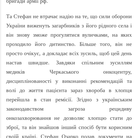
бригади армії рф.
Та Стефан не втрачає надію на те, що сили оборони
України виженуть загарбників з його рідного села і
він знову зможе прогулятися вуличками, на яких
проходило його дитинство. Більше того, він не
просто очікує, а докладає всіх зусиль, щоб цей день
настав швидше. Завдяки спільним зусиллям
медиків Черкаського онкоцентру,
дисциплінованості у виконанні рекомендацій та
волі до життя пацієнта зараз хвороба в хлопця
перейшла в стан ремісії. Згідно з українським
законодавством загроза рецидиву
онкозахворювання не дозволяє хлопцю стати до
зброї, та він знайшов інший спосіб бути корисним
своїй країні. Стефан Оза
рк
о подав документи на