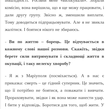
інвалідності. Росіяни мене «вилікували». Зібрали
комісію, вона вирішила, що я ще можу працювати, і
дали другу групу. Звісно ж, зменшили виплати.
Тому доводиться підпрацьовувати. Але я не звикла
жалітися. І боятися нікого не збираюсь.
Ви по життю – борець. Це відчувається в
–
кожному слові нашої розмови. Скажіть, звідки
берете сили витримувати і складнощі життя в
окупації, і таку нелегку хворобу?
Я ж з Маріуполя (посміхається). А в нас є
–
приказка: смерть – це гідний суперник. Це значить,
що її потрібно не боятися, а поважати і вивчати.
Прораховувати, звідки і як вона може нанести удар.
І бити у відповідь. Боротися для того, щоб жити. У