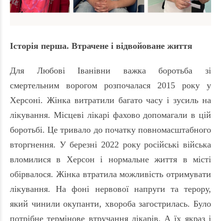
Історія перша. Втрачене і відвойоване життя
Для Любові Іванівни важка боротьба зі
смертельним ворогом розпочалася 2015 року у
Херсоні. Жінка витратили багато часу і зусиль на
лікування. Місцеві лікарі фахово допомагали в цій
боротьбі. Це тривало до початку повномасштабного
вторгнення. У березні 2022 року російські війська
вломилися в Херсон і нормальне життя в місті
обірвалося. Жінка втратила можливість отримувати
лікування. На фоні нервової напруги та терору,
який чинили окупанти, хвороба загострилась. Було
потрібне термінове втручання лікарів. А їх якраз і