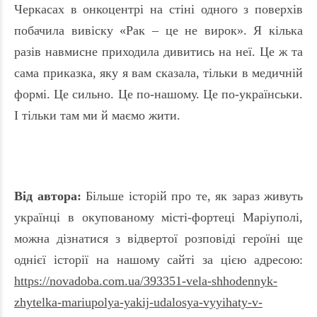
Черкасах в онкоцентрі на стіні одного з поверхів
побачила вивіску «Рак – це не вирок». Я кілька
разів навмисне приходила дивитись на неї. Це ж та
сама приказка, яку я вам сказала, тільки в медичній
формі. Це сильно. Це по-нашому. Це по-українськи.
І тільки там ми й маємо жити.
Від автора:
Більше історій про те, як зараз живуть
українці в окупованому місті-фортеці Маріуполі,
можна дізнатися з відвертої розповіді героїні ще
однієї історії на нашому сайті за цією адресою:
https://novadoba.com.ua/393351-vela-shhodennyk-
zhytelka-mariupolya-yakij-udalosya-vyyihaty-v-