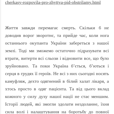
cherkasy-rozpovila-pro-zhyttya-pid-obstrilamy.html
Життя завжди перемагає смерть. Скільки б не
доводив ворог зворотнє, та прийде час, коли нога
останнього окупанта України забереться з нашої
землі. Тоді ми зможемо остаточно підрахувати всі
втрати, витерти всі сльози і відновити все, що було
зруйновано. Та поки Україна б’ється, б’ються і
серця в грудях її героїв. Не всі з них сьогодні носять
камуфляж, дехто одягнений в білий халат лікаря, а
хтось просто в одяг пацієнта. Та від цього вклад
кожного у силу духу нашої нації не стає меншим.
Історії людей, які змогли здолати нездоланне, їхня
сила волі і налаштування на боротьбу до повної