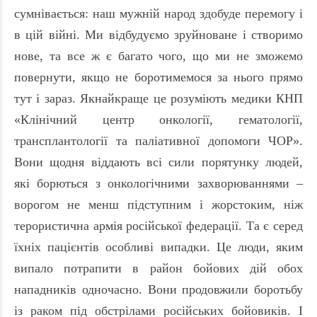
сумнівається: наш мужній народ здобуде перемогу і
в цій війні. Ми відбудуємо зруйноване і створимо
нове, та все ж є багато чого, що ми не зможемо
повернути, якщо не боротимемося за нього прямо
тут і зараз. Якнайкраще це розуміють медики КНП
«Клінічний центр онкології, гематології,
трансплантології та паліативної допомоги ЧОР».
Вони щодня віддають всі сили порятунку людей,
які борються з онкологічними захворюваннями –
ворогом не менш підступним і жорстоким, ніж
терористична армія російської федерації. Та є серед
їхніх пацієнтів особливі випадки. Це люди, яким
випало потрапити в район бойових дій обох
нападників одночасно. Вони продовжили боротьбу
із раком під обстрілами російських бойовиків. І