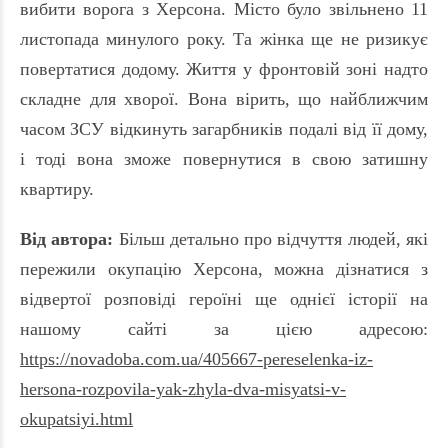
вибити ворога з Херсона. Місто було звільнено 11
листопада минулого року. Та жінка ще не ризикує
повертатися додому. Життя у фронтовій зоні надто
складне для хворої. Вона вірить, що найближчим
часом ЗСУ відкинуть загарбників подалі від її дому,
і тоді вона зможе повернутися в свою затишну
квартиру.
Від автора:
Більш детально про відчуття людей, які
пережили окупацію Херсона, можна дізнатися з
відвертої розповіді героїні ще однієї історії на
нашому сайті за цією адресою:
https://novadoba.com.ua/405667-pereselenka-iz-
hersona-rozpovila-yak-zhyla-dva-misyatsi-v-
okupatsiyi.html