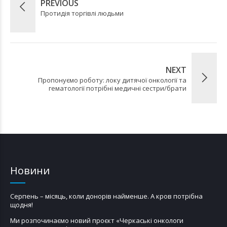
PREVIOUS
Протидія торгівлі людьми
NEXT
Пропонуємо роботу: локу дитячої онкології та
гематології потрібні медичні сестри/брати
Новини
Серпень – місяць, коли донорів найменше. А кров потрібна
щодня!
Ми розпочинаємо новий проєкт «Черкаські онкологи