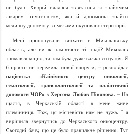
не було. Хворій вдалося зв’язатися зі знайомим
лікарем- гематологом, яка й допомогла знайти
медичну допомогу за межами окупованої території.
Мені пропонували виїхати в Миколаївську
–
область, але ви ж пам’ятаєте ті події? Миколаїв
тримався міцно, та там була дуже важка ситуація. Я
б просто не пережила нової напруги, – розповідає
пацієнтка «Клінічного центру онкології,
гематології, трансплантології та паліативної
допомоги ЧОР» з Херсона Любов Ніконова
. – На
щастя, в Черкаській області в мене живе
племінниця. Тож, ця місцевість нам не чужа. І я
вирішила звернут
ись
до Черкаського онкоцентру.
Сьогодні бачу, що це було правильне рішення. Тут