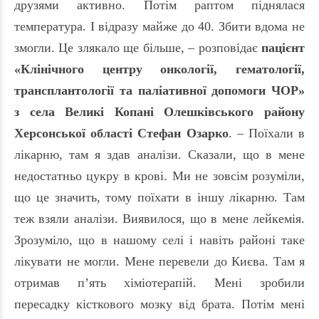
друзями активно. Потім раптом піднялася
температура. І відразу майже до 40. Збити вдома не
змогли. Це злякало ще більше, – розповідає
пацієнт
«Клінічного центру онкології, гематології,
трансплантології та паліативної допомоги ЧОР»
з села Великі Копані Олешківського району
Херсонської області Стефан Оза
рк
о
. – Поїхали в
лікарню, там я здав аналізи. Сказали, що в мене
недостатньо цукру в крові. Ми не зовсім розуміли,
що це значить, тому поїхати в іншу лікарню. Там
теж взяли аналізи. Виявилося, що в мене лейкемія.
Зрозуміло, що в нашому селі і навіть районі таке
лікувати не могли. Мене перевели до Києва. Там я
отримав п’ять хіміотерапій. Мені зробили
пересадку кісткового мозку від брата. Потім мені