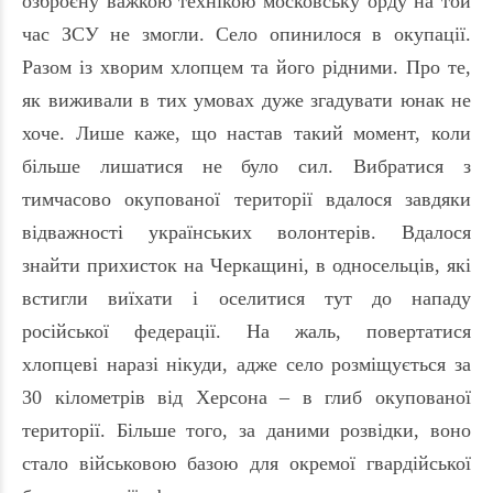
озброєну важкою технікою московську орду на той
час ЗСУ не змогли. Село опинилося в окупації.
Разом із хворим хлопцем та його рідними. Про те,
як виживали в тих умовах дуже згадувати юнак не
хоче. Лише каже, що настав такий момент, коли
більше лишатися не було сил. Вибратися з
тимчасово окупованої території вдалося завдяки
відважності українських волонтерів. Вдалося
знайти прихисток на Черкащині, в односельців, які
встигли виїхати і оселитися тут до нападу
російської федерації. На жаль, повертатися
хлопцеві наразі нікуди, адже село розміщується за
30 кілометрів від Херсона – в глиб окупованої
території. Більше того, за даними розвідки, воно
стало військовою базою для окремої гвардійської