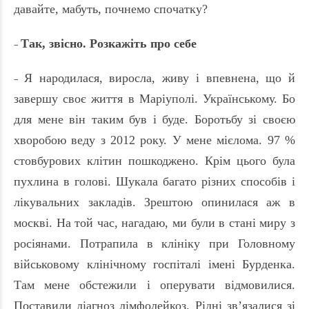
давайте, мабуть, почнемо спочатку?
Так, звісно. Розкажіть про себе
–
Я народилася, виросла, живу і впевнена, що й
–
завершу своє життя в Маріуполі. Українському. Бо
для мене він таким був і буде. Боротьбу зі своєю
хворобою веду з 2012 року. У мене мієлома. 97 %
стовбурових клітин пошкоджено. Крім цього була
пухлина в голові. Шукала багато різних способів і
лікувальних закладів. Зрештою опинилася аж в
москві. На той час, нагадаю, ми були в стані миру з
росіянами. Потрапила в клініку при Головному
військовому клінічному госпіталі імені Бурденка.
Там мене обстежили і оперувати відмовилися.
Поставили діагноз лімфолейкоз. Рідні зв’язалися зі