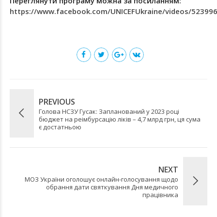
Переглянути програму можна за посиланням:
https://www.facebook.com/UNICEFUkraine/videos/52399
PREVIOUS
Голова НСЗУ Гусак: Запланований у 2023 році
бюджет на реімбурсацію ліків – 4,7 млрд грн, ця сума
є достатньою
NEXT
МОЗ України оголошує онлайн-голосування щодо
обрання дати святкування Дня медичного
працівника