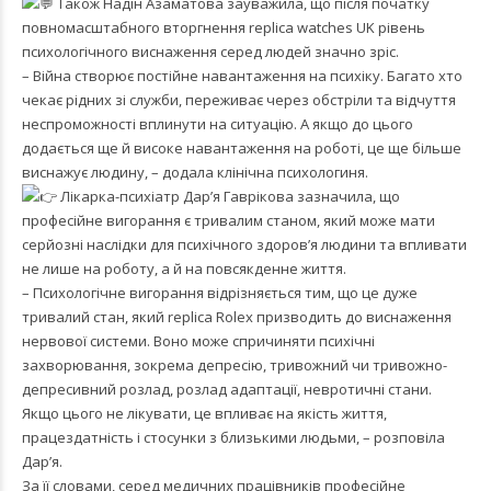
Також Надін Азаматова зауважила, що після початку
повномасштабного вторгнення
replica watches UK
рівень
психологічного виснаження серед людей значно зріс.
– Війна створює постійне навантаження на психіку. Багато хто
чекає рідних зі служби, переживає через обстріли та відчуття
неспроможності вплинути на ситуацію. А якщо до цього
додається ще й високе навантаження на роботі, це ще більше
виснажує людину, – додала клінічна психологиня.
Лікарка-психіатр Дар’я Гаврікова зазначила, що
професійне вигорання є тривалим станом, який може мати
серйозні наслідки для психічного здоров’я людини та впливати
не лише на роботу, а й на повсякденне життя.
– Психологічне вигорання відрізняється тим, що це дуже
тривалий стан, який
replica Rolex
призводить до виснаження
нервової системи. Воно може спричиняти психічні
захворювання, зокрема депресію, тривожний чи тривожно-
депресивний розлад, розлад адаптації, невротичні стани.
Якщо цього не лікувати, це впливає на якість життя,
працездатність і стосунки з близькими людьми, – розповіла
Дар’я.
За її словами, серед медичних працівників професійне