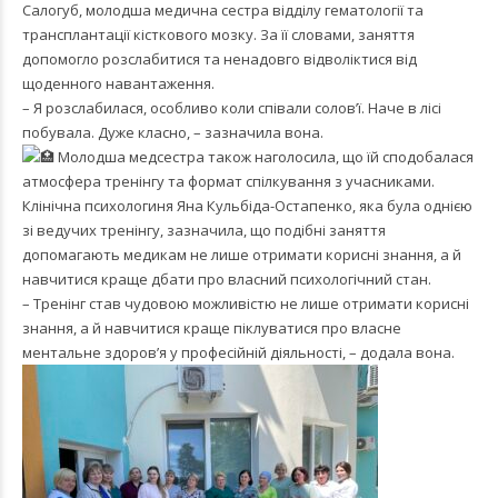
Салогуб, молодша медична сестра відділу гематології та
трансплантації кісткового мозку. За її словами, заняття
допомогло розслабитися та ненадовго відволіктися від
щоденного навантаження.
– Я розслабилася, особливо коли співали солов’ї. Наче в лісі
побувала. Дуже класно, – зазначила вона.
Молодша медсестра також наголосила, що їй сподобалася
атмосфера тренінгу та формат спілкування з учасниками.
Клінічна психологиня Яна Кульбіда-Остапенко, яка була однією
зі ведучих тренінгу, зазначила, що подібні заняття
допомагають медикам не лише отримати корисні знання, а й
навчитися краще дбати про власний психологічний стан.
– Тренінг став чудовою можливістю не лише отримати корисні
знання, а й навчитися краще піклуватися про власне
ментальне здоров’я у професійній діяльності, – додала вона.