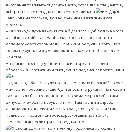
вигорання трапляється досить часто, особливо в спеціалістів,
які працюють у складних напрямках медицини
Дар’я
Гаврікова наголосила, що такі тренінги є важливими для
медиків:
– Такі заходи дуже важливі хоча б для того, щоб людина могла
розпізнати свій стан. Навіть якщо вона не звертається по
допомогу через сором чи інші причини, розуміння того, що з
тобою відбувається, уже допомагає знайти спосіб подолати
цей стан.
Наприкінці тренінгу учасниці спалили аркуші зі своїми
образами й негативними емоціями та поділилися враженнями
– Дуже сподобалося. Було цікаво, тематично й розслаблююче.
Нам гарно провели лекцію, були вправи та руханки. Для себе я
також взяла багато корисного – зокрема, як розслаблятися,
випускати емоції та керувати ними. Такі тренінги справді
допомагають переключитися й краще зрозуміти свій стан, –
поділилася працівниця господарської діяльності блоку
гематології дорослих Ірина Чередніченко.
Своїми думками після тренінгу поділилася й Людмила