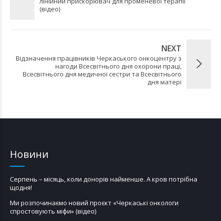
лінійний прискорювач для променевої терапії
(відео)
NEXT
Відзначення працівників Черкаського онкоцентру з
нагоди Всесвітнього дня охорони праці,
Всесвітнього дня медичної сестри та Всесвітнього
дня матері
Новини
Серпень – місяць, коли донорів найменше. А кров потрібна
щодня!
Ми розпочинаємо новий проєкт «Черкаські онкологи
спростовують міфи» (відео)