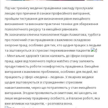
Під час тренінгу медичні працівники закладу прослухали
лекцію про причини й ознаки професійного вигорання,
пройшли тестування для визначення рівня емоційного
виснаження та виконали практичні техніки для збереження
психологічного ресурсу та емоційної рівноваги.
Як зазначила клінічна психологиня Надін Азаматова, турбота
про психічний стан працівників є важливою складовою
охорони праці, особливо для тих, хто щодня працює з людьми
та зіштовхується зі стресом і переживаннями пацієнтів
– Ментальне здоров’я також належить до сфери охорони
праці, адже від психічного
replica watches
стану залежить
продуктивність роботи і комфортність працівника. Емоційне
вигорання є важливою проблемою, особливо для людей, які
працюють у сфері «людина – людина». У лікарнях медики
щодня зіштовхуються зі стражданням і стресовим
навантаженням, через що потрапляють у стан емоційного
вигорання. Згодом проявляються симптоми, які шкодять не
лише медичному працівнику особисто, а й власне роботі, яка
вже впливає на пацієнтів, – розповіла вона.