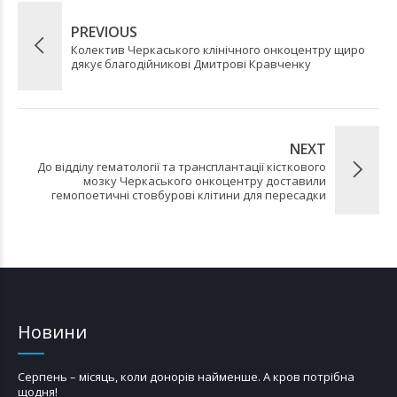
PREVIOUS
Колектив Черкаського клінічного онкоцентру щиро
дякує благодійникові Дмитрові Кравченку
NEXT
До відділу гематології та трансплантації кісткового
мозку Черкаського онкоцентру доставили
гемопоетичні стовбурові клітини для пересадки
Новини
Серпень – місяць, коли донорів найменше. А кров потрібна
щодня!