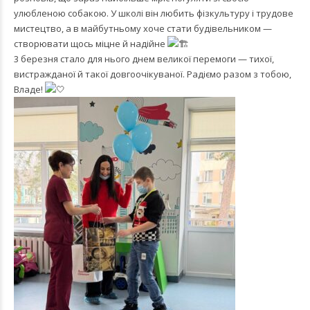
улюбленою собакою. У школі він любить фізкультуру і трудове
мистецтво, а в майбутньому хоче стати будівельником —
створювати щось міцне й надійне
3 березня стало для нього днем великої перемоги — тихої,
вистражданої й такої довгоочікуваної. Радіємо разом з тобою,
Владе!