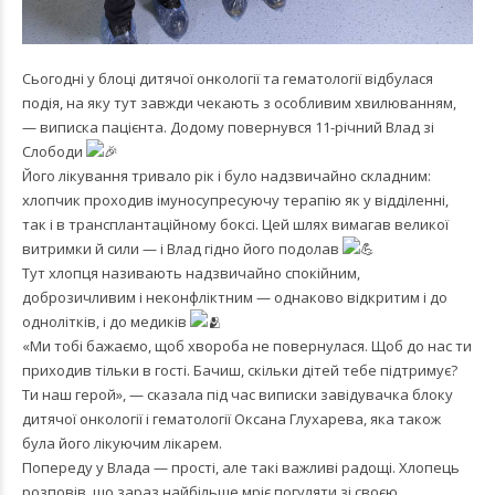
Сьогодні у блоці дитячої онкології та гематології відбулася
подія, на яку тут завжди чекають з особливим хвилюванням,
— виписка пацієнта. Додому повернувся 11-річний Влад зі
Слободи
Його лікування тривало рік і було надзвичайно складним:
хлопчик проходив імуносупресуючу терапію як у відділенні,
так і в трансплантаційному боксі. Цей шлях вимагав великої
витримки й сили — і Влад гідно його подолав
Тут хлопця називають надзвичайно спокійним,
доброзичливим і неконфліктним — однаково відкритим і до
однолітків, і до медиків
«Ми тобі бажаємо, щоб хвороба не повернулася. Щоб до нас ти
приходив тільки в гості. Бачиш, скільки дітей тебе підтримує?
Ти наш герой», — сказала під час виписки завідувачка блоку
дитячої онкології і гематології Оксана Глухарева, яка також
була його лікуючим лікарем.
Попереду у Влада — прості, але такі важливі радощі. Хлопець
розповів, що зараз найбільше мріє погуляти зі своєю