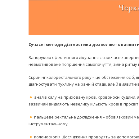
Сучасні методи діагностики дозволяють виявити 
Запорукою ефективного лікування є своєчасне звернен
невмотивоване погіршення самопочуття, зміна ритму в
Скринінг колоректального раку – це обстеження осіб, 
діагностувати пухлину на ранній стадії, але й виявити/
аналіз калу на приховану кров. Кровоносні судини, 
зазвичай виділяють невелику кількість крові в просвіт
пальцеве ректальне дослідження – обов’язковий мет
інструментальному;
колоноскопія. Дослідження проводять за допомогою к