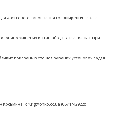
для часткового заповнення і розширення товстої
ологічно змінених клітин або ділянок тканин. При
собливих показань в спеціалізованих установах задля
 Косьмина: xirurg@onko.ck.ua (0674742922);