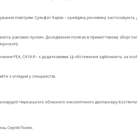
тування повітрям. Сульфат барію – крейдяну речовину застосовують 
вність ракових пухлин. Дослідження полягає в прижиттєвому зборі пат
кроскоп).
начення РЕА, СА19-9 – є додатковими. Ці обстеження здійснюють за о
йте з оглядом у спеціалістів.
кохірургії Черкаського обласного онкологічного диспансеру Костянтин
нь Сергій Полях.