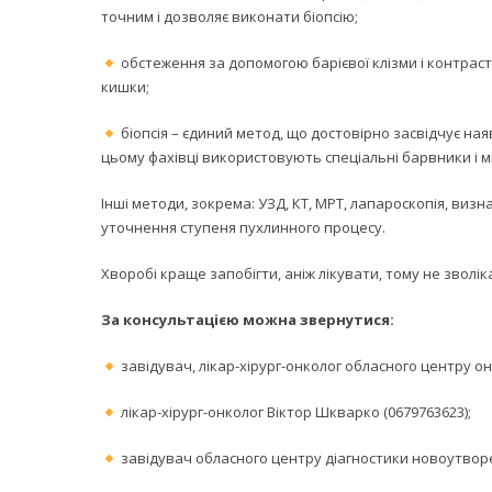
точним і дозволяє виконати біопсію;
обстеження за допомогою барієвої клізми і контрас
кишки;
біопсія – єдиний метод, що достовірно засвідчує ная
цьому фахівці використовують спеціальні барвники і мі
Інші методи, зокрема: УЗД, КТ, МРТ, лапароскопія, виз
уточнення ступеня пухлинного процесу.
Хворобі краще запобігти, аніж лікувати, тому не зволіка
За консультацією можна звернутися:
завідувач, лікар-хірург-онколог обласного центру он
лікар-хірург-онколог Віктор Шкварко (0679763623);
завідувач обласного центру діагностики новоутворе