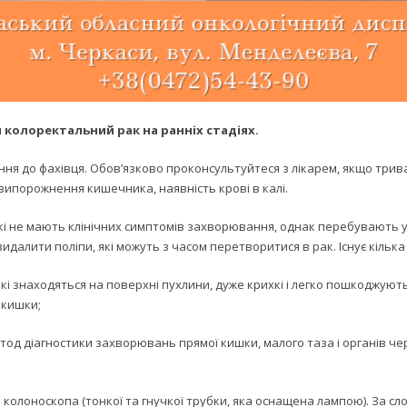
колоректальний рак на ранніх стадіях.
ня до фахівця. Обов’язково проконсультуйтеся з лікарем, якщо трива
ипорожнення кишечника, наявність крові в калі.
які не мають клінічних симптомів захворювання, однак перебувають у
видалити поліпи, які можуть з часом перетворитися в рак. Існує кільк
які знаходяться на поверхні пухлини, дуже крихкі і легко пошкоджуют
 кишки;
од діагностики захворювань прямої кишки, малого таза і органів ч
олоноскопа (тонкої та гнучкої трубки, яка оснащена лампою). За сло