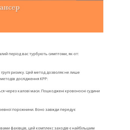
лий період вас турбують симптоми, як-от:
 групі ризику. Цей метод дозволяє не лише
а методів дослідження КРР:
ься через калові маси. Пошкоджені кровоносні судини
еревної порожнини. Воно завжди передує
вами фахівців, цей комплекс заходів є найбільшим