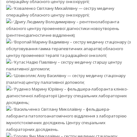
операційну обласного центру онкохірургії;
Коваленко Світлану Михайлівну — сестру медичну
операційну обласного центру онкохірургії;
Дригу Людмилу Володимирівну – рентгенолаборанта
обласного центру променевої діагностики новоутворень
(рентгенодіагностичне відділення);
Воропай Марину Вадимівну – сестру медичну стаціонару (з
обслуговування гамма-терапевтичних апаратів) обласного
центру променевої терапії та радіаційної онкології;
Кутас Надію Павлівну – сестру медичну старшу центру
паліативної допомоги;
Шовкопляс Аллу Василівну — сестру медичну стаціонару
(палатна) центру паліативної допомоги;
Руденко Марину Юріївну – фельдшера-лаборанта клініко-
діагностичної лабораторії Центру спеціальних лабораторних
досліджень;
Васильченко Світлану Миколаївну – фельдшера-
лаборанта патологоанатомічного відділення з лабораторією
імуногістохімічних досліджень Центру спеціальних
лабораторних досліджень.
Горову Яну Миколаївну – сестру медичну стаціонару