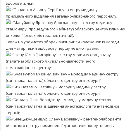
здоров’я жінки;
Павленко Альону Сергіївну – сестру медичну
приймального відділення загально-лікарняного персоналу;
Мануйлову Ярославу Ярославівну — сестру медичну
стаціонару (процедурного кабінету) обласного центру клінічної
онкології (онкохіміотерапевтичний).
Також на урочистих зборах відзначили колежанок із нагоди
Дня матері, який відбувся у першу неділю травня:
Цюпу Юлію Григорівну – сестру медичну стаціонару
(палатна) обласного лікувально-діагностичного
гематологічного центру;
Булаву-Комар Ірину Іванівну – молодшу медичну сестру
(санітарка-палатна) обласного центру онкохірургії;
Бик Наталію Петрівну – молодшу медичну сестру
(санітарка-палатна) обласного центру онкохірургії;
Бондар Юлію Леонідівну – молодшу медичну сестру
(санітарка-палатна) відділення анестезіології та інтенсивної
терапії;
Білецьку-Шемшур Олену Василівну – рентгенолаборанта
обласного центру променевої діагностики новоутворень