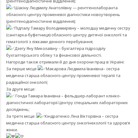
(рентгенодіагностичне відділення);
Шакіну Людмилу Анатоліївну — рентгенолаборанта
обласного центру променевої діагностики новоутворень
(рентгенодіагностичне відділення);
Підпалу Тамару Володимирівну – молодшу медичну сестру
(санітарка-буфетниця) обласного центру дитячої онкології та
гематології з ліжками денного перебування;
Дзегу Яну Миколаївну – бухгалтера підрозділу
бухгалтерського обліку та фінансової діяльності.
Нагороди також отримали й до дня охорони праці в Україні:
За перше місце
Макарова Людмила Іванівна– сестра
медична старша обласного центру променевої терапії та
радіаційної онкології;
За друге місце:
Гонда Тамара Іванівна – фельдшер-лаборант клініко-
діагностичної лабораторії Центру спеціальних лабораторних
досліджень;
За третє місце:
Кіндратенко Ліна Вікторівна – сестра
медична старша обласного центру онкогінекології та здоров’я
жінки.