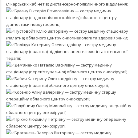
(лікарських кабінетів) диспансерно-поліклінічного відділення;
Булану Вікторію В’ячеславівну — сестру медичну
стаціонару (ендоскопічного кабінету) обласного центру
діагностики новоутворень;
Пустовойт Юлію Вікторівну — сестру медичну стаціонару
(палатна) обласного центру онкогінекології та здоров’я жінки;
Поліщук Катерину Олександрівну – сестру медичну
стаціонару (палатна) відділення анестезіології та інтенсивної
терапії;
Дем’яненко Наталію Василівну — сестру медичну
стаціонару (перев’язувальної) обласного центру онкохірургії;
Бабич Катерину Олександрівну — сестру медичну
стаціонару (палатна) обласного центру онкохірургії;
Косенко Аліну Валеріївну — сестру медичну старшу
операційну обласного центру онкохірургії;
Голубничу Олену Миколаївну – сестру медичну операційну
обласного центру онкохірургії;
Пріхно Людмилу Петрівну — сестру медичну операційну
обласного центру онкохірургії;
Браганець Валерію Вікторівну — сестру медичну