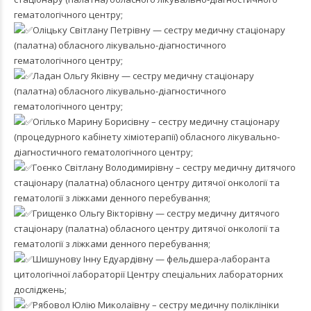
гематологічного центру;
Оліцьку Світлану Петрівну — сестру медичну стаціонару
(палатна) обласного лікувально-діагностичного
гематологічного центру;
Ладан Ольгу Яківну — сестру медичну стаціонару
(палатна) обласного лікувально-діагностичного
гематологічного центру;
Огілько Марину Борисівну – сестру медичну стаціонару
(процедурного кабінету хіміотерапії) обласного лікувально-
діагностичного гематологічного центру;
Гоєнко Світлану Володимирівну – сестру медичну дитячого
стаціонару (палатна) обласного центру дитячої онкології та
гематології з ліжками денного перебування;
Грищенко Ольгу Вікторівну — сестру медичну дитячого
стаціонару (палатна) обласного центру дитячої онкології та
гематології з ліжками денного перебування;
Шишунову Інну Едуардівну — фельдшера-лаборанта
цитологічної лабораторії Центру спеціальних лабораторних
досліджень;
Рябовол Юлію Миколаївну – сестру медичну поліклініки