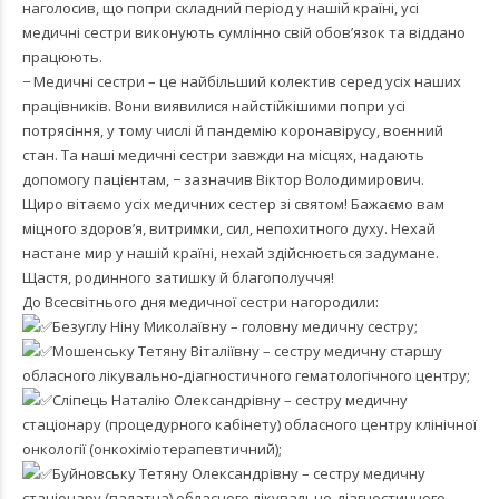
наголосив, що попри складний період у нашій країні, усі
медичні сестри виконують сумлінно свій обов’язок та віддано
працюють.
− Медичні сестри – це найбільший колектив серед усіх наших
працівників. Вони виявилися найстійкішими попри усі
потрясіння, у тому числі й пандемію коронавірусу, воєнний
стан. Та наші медичні сестри завжди на місцях, надають
допомогу пацієнтам, − зазначив Віктор Володимирович.
Щиро вітаємо усіх медичних сестер зі святом! Бажаємо вам
міцного здоров’я, витримки, сил, непохитного духу. Нехай
настане мир у нашій країні, нехай здійснюється задумане.
Щастя, родинного затишку й благополуччя!
До Всесвітнього дня медичної сестри нагородили:
Безуглу Ніну Миколаївну – головну медичну сестру;
Мошенську Тетяну Віталіївну – сестру медичну старшу
обласного лікувально-діагностичного гематологічного центру;
Сліпець Наталію Олександрівну – сестру медичну
стаціонару (процедурного кабінету) обласного центру клінічної
онкології (онкохіміотерапевтичний);
Буйновську Тетяну Олександрівну – сестру медичну
стаціонару (палатна) обласного лікувально-діагностичного