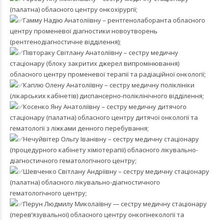
(палатна) обласного центру онкохірургії;
Гамму Надію Анатоліївну – рентгенолаборанта обласного
центру променевої діагностики новоутворень
(рентгенодіагностичне відділення);
Півтораку Світлану Анатоліївну – сестру медичну
стаціонару (блоку закритих джерел випромінювання)
обласного центру променевої терапії та радіаційної онкології;
Каплю Олену Анатоліївну – сестру медичну поліклініки
(лікарських кабінетів) диспансерно-поліклінічного відділення;
Косенко Яну Анатоліївну – сестру медичну дитячого
стаціонару (палатна) обласного центру дитячої онкології та
гематології з ліжками денного перебування;
Нечуйвітер Ольгу Іванівну – сестру медичну стаціонару
(процедурного кабінету хіміотерапії) обласного лікувально-
діагностичного гематологічного центру;
Шевченко Світлану Андріївну – сестру медичну стаціонару
(палатна) обласного лікувально-діагностичного
гематологічного центру;
Перун Людмилу Миколаївну — сестру медичну стаціонару
(перев’язувальної) обласного центру онкогінекології та