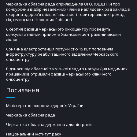
Черкаська обласна рада оприлюднила ОГОЛОШЕННЯ про
конкурсний відбір незалежних членів наглядових рад закладів
охорони здоров’я спільної власності територіальних громад
сіл, селищ міст Черкаської області
6 серпня фахівці Черкаського онкоцентру проведуть
консультативний прийом в Уманській центральній міській
лікарні
Сонячна електростанція потужністю 15 кВт поповнила
інфраструктуру реабілітаційного відділення Черкаського
онкоцентру
Відзнаки від обласної та міської влади з нагоди Дня медичних
працівників отримали фахівці Черкаського клінічного
онкоцентру
Посилання
Міністерство охорони здоров’я України
Черкаська обласна рада
Черкаська обласна державна адміністрація
Національний інститут раку