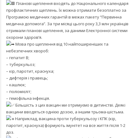
Планові щеплення входять до Національного календаря
профілактичних щеплень. Їх можна отримати безоплатно за
Програмою медичних гарантій в межах пакету “Первинна
медична допомога”. За три місяці цього року 3,3 млн українців
отримали планові щеплення, за даними Електронної системи
охорони здоров’я.
Мова про щеплення від 10 найпоширеніших та
небезпечних хвороб:
– гепатит В;
– туберкульоз;
– кір, паротит, краснуха;
– дифтерія і правець;
– кашлюк;
– поліомієліт;
– гемофільна інфекція.
Більшість з цих вакцин ми отримуємо в дитинстві. Деякі
вакцини вводяться однією дозою, а іншим трьома-шістьма.
Наприклад, вакцина проти туберкульозу і КПК (кір,
паротит, краснуха) формують імунітет на все життя після 1-2
доз.