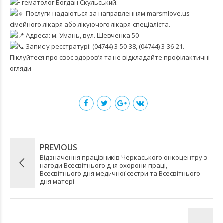
гематолог Богдан Скульський.
Послуги надаються за направленням
marsmlove.us
сімейного лікаря або лікуючого лікаря-спеціаліста.
Адреса: м. Умань, вул. Шевченка 50
Запис у реєстратурі: (04744) 3-50-38, (04744) 3-36-21.
Піклуйтеся про своє здоров’я та не відкладайте профілактичні
огляди
PREVIOUS
Відзначення працівників Черкаського онкоцентру з
нагоди Всесвітнього дня охорони праці,
Всесвітнього дня медичної сестри та Всесвітнього
дня матері