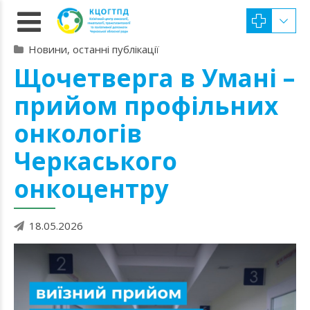
Новини, останні публікації
Щочетверга в Умані –
прийом профільних
онкологів
Черкаського
онкоцентру
18.05.2026