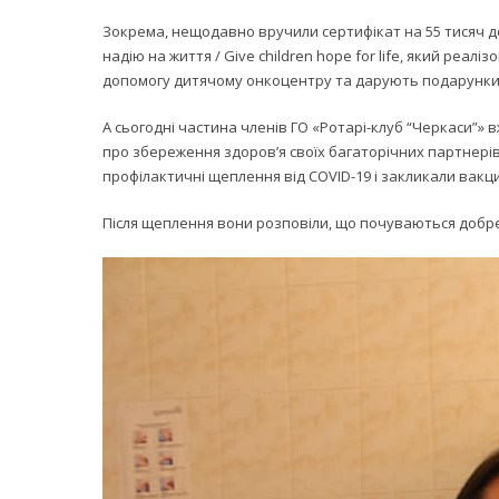
Зокрема, нещодавно вручили сертифікат на 55 тисяч д
надію на життя / Give children hope for life, який реа
допомогу дитячому онкоцентру та дарують подарунки до
А сьогодні частина членів ГО «Ротарі-клуб “Черкаси”
про збереження здоров’я своїх багаторічних партнерів п
профілактичні щеплення від COVID-19 і закликали вакц
Після щеплення вони розповіли, що почуваються добре