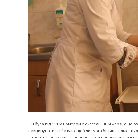
– Я була під 111-м номером у сьогоднішній черзі, а це
вакцинуватися і бажаю, щоб якомога більша кількість
захистить від важкого перебігу з кисневою підтримкою