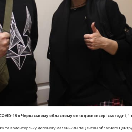
COVID-19 в Черкаському обласному онкодиспансері сьогодні, 1 
у та волонтерську допомогу маленьким пацієнтам обласного Центру ди