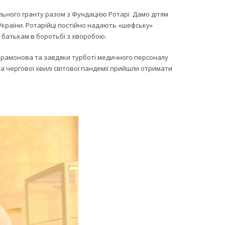
льного гранту разом з Фундацією Ротарі Дамо дітям
а України. Ротарійці постійно надають «шефську»
х батькам в боротьбі з хворобою.
Парамонова та завдяки турботі медичного персоналу
 та чергової хвилі світової пандемії прийшли отримати