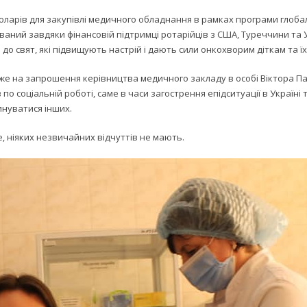
оларів для закупівлі медичного обладнання в рамках програми глоба
лізований завдяки фінансовій підтримці ротарійців з США, Туреччини т
 свят, які підвищують настрій і дають сили онкохворим діткам та ї
» вже на запрошення керівництва медичного закладу в особі Віктора 
о соціальній роботі, саме в часи загострення епідситуації в Україні
инуватися інших.
, ніяких незвичайних відчуттів не мають.