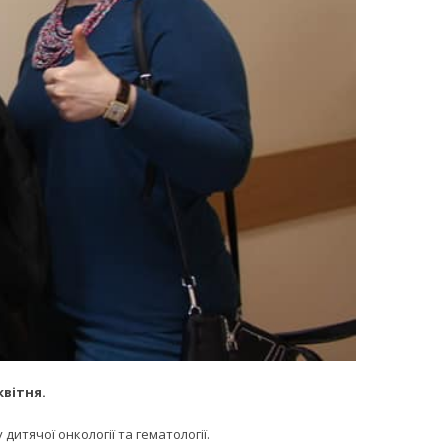
квітня.
тячої онкології та гематології.