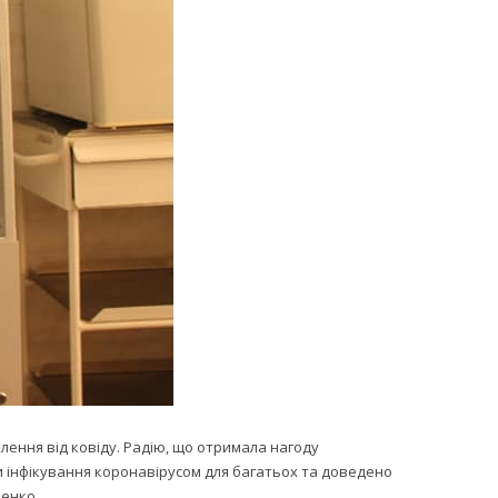
плення від ковіду. Радію, що отримала нагоду
и інфікування коронавірусом для багатьох та доведено
венко.