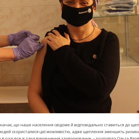
 означає, що наше населення свідоме й відповідально ставиться до ще
 людей скористалися цієї можливістю, адже щеплення зменшить ризик
 в разі все ж таки виникнення захворювання, – розповіла Ольга Яло