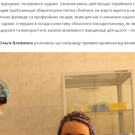
 не відчуваю, почуваюся чудово. Загалом увесь цей процес сприйняла 
людям треба менше збирати різні плітки і боятися, не варто вірити в 
них фахівців та професійних лікарів, яким для нас є членкиня нашого
днією з перших в складі колективу обласного онкодиспансеру, як ліка
здоров’я та використати захисні можливості вакцинації для цього! – п
 Ольга Яловенко
розповіла, що направду приємно вражена від велико