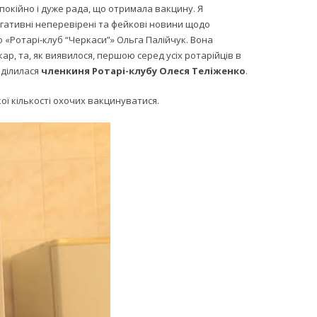
спокійно і дуже рада, що отримала вакцину. Я
негативні неперевірені та фейкові новини щодо
 «Ротарі-клуб “Черкаси”» Ольга Палійчук. Вона
р, та, як виявилося, першою серед усіх ротарійців в
оділилася
членкиня Ротарі-клубу Олеся Теліженко
.
ї кількості охочих вакцинуватися.