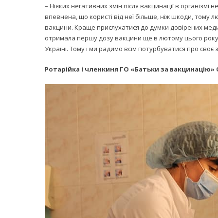
– Ніяких негативних змін після вакцинації в організмі
впевнена, що користі від неї більше, ніж шкоди, тому 
вакцини. Краще прислухатися до думки довірених медич
отримала першу дозу вакцини ще в лютому цього року о
Україні. Тому і ми радимо всім потурбуватися про своє 
Ротарійка і членкиня ГО «Батьки за вакцинацію»