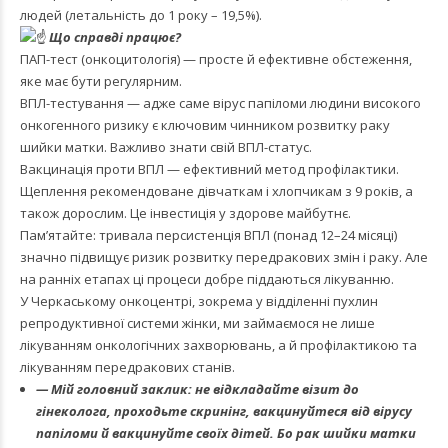
людей (летальність до 1 року – 19,5%).
Що справді працює?
ПАП-тест (онкоцитологія) — просте й ефективне обстеження,
яке має бути регулярним.
ВПЛ-тестування — адже саме вірус папіломи людини високого
онкогенного ризику є ключовим чинником розвитку раку
шийки матки. Важливо знати свій ВПЛ-статус.
Вакцинація проти ВПЛ — ефективний метод профілактики.
Щеплення рекомендоване дівчаткам і хлопчикам з 9 років, а
також дорослим. Це інвестиція у здорове майбутнє.
Пам’ятайте: тривала персистенція ВПЛ (понад 12–24 місяці)
значно підвищує ризик розвитку передракових змін і раку. Але
на ранніх етапах ці процеси добре піддаються лікуванню.
У Черкаському онкоцентрі, зокрема у відділенні пухлин
репродуктивної системи жінки, ми займаємося не лише
лікуванням онкологічних захворювань, а й профілактикою та
лікуванням передракових станів.
— Мій головний заклик: не відкладайте візит до
гінеколога, проходьте скринінг, вакцинуйтеся від вірусу
папіломи й вакцинуйте своїх дітей. Бо рак шийки матки