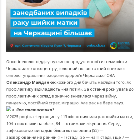
Онкогінеколог відділу пухлин репродуктивної системи жінки
Черкаського онкоцентру, головний позаштатний гінеколог-
онколог управління охорони здоров’я Черкаської ОВА
Олександр Майданюк
кожного дня бачить наслідки того, як
профілактику відкладають «на потім». За останні роки увага до
профілактичних оглядів значно знизилася через війну,
пандемію, постійний стрес, міграцію. Але рак не бере пауз.
Яка статистика?
У 2025 році на Черкащині у 113 жінок виявили рак шийки матки,
104 з них взяли на облік, 84 — отримали лікування. Серед
зафіксованих випадків більш як половина (55) —
захворювання на ранній (І – ІІ) стадії, 36 — на ІІІ стадії, і ще 7 —