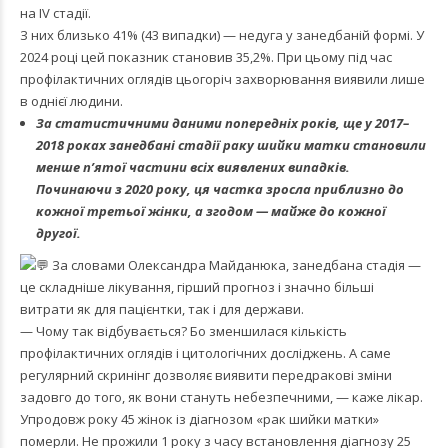
на IV стадії.
З них близько 41% (43 випадки) — недуга у занедбаній формі. У
2024 році цей показник становив 35,2%. При цьому під час
профілактичних оглядів цьогоріч захворювання виявили лише
в однієї людини.
За статистичними даними попередніх років, ще у 2017–
2018 роках занедбані стадії раку шийки матки становили
менше п’ятої частини всіх виявлених випадків.
Починаючи з 2020 року, ця частка зросла приблизно до
кожної третьої жінки, а згодом — майже до кожної
другої.
За словами Олександра Майданюка, занедбана стадія —
це складніше лікування, гірший прогноз і значно більші
витрати як для пацієнтки, так і для держави.
— Чому так відбувається? Бо зменшилася кількість
профілактичних оглядів і цитологічних досліджень. А саме
регулярний скринінг дозволяє виявити передракові зміни
задовго до того, як вони стануть небезпечними, — каже лікар.
Упродовж року 45 жінок із діагнозом «рак шийки матки»
померли. Не прожили 1 року з часу встановлення діагнозу 25