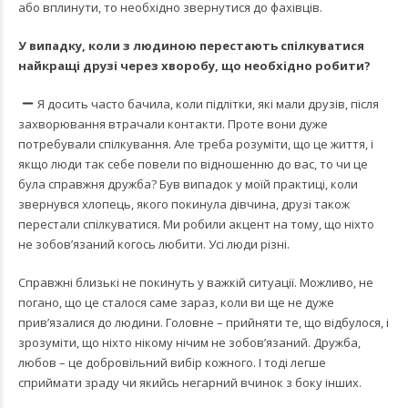
або вплинути, то необхідно звернутися до фахівців.
У випадку, коли з людиною перестають спілкуватися
найкращі друзі через хворобу, що необхідно робити?
Я досить часто бачила, коли підлітки, які мали друзів, після
захворювання втрачали контакти. Проте вони дуже
потребували спілкування. Але треба розуміти, що це життя, і
якщо люди так себе повели по відношенню до вас, то чи це
була справжня дружба? Був випадок у моїй практиці, коли
звернувся хлопець, якого покинула дівчина, друзі також
перестали спілкуватися. Ми робили акцент на тому, що ніхто
не зобов’язаний когось любити. Усі люди різні.
Справжні близькі не покинуть у важкій ситуації. Можливо, не
погано, що це сталося саме зараз, коли ви ще не дуже
прив’язалися до людини. Головне – прийняти те, що відбулося, і
зрозуміти, що ніхто нікому нічим не зобов’язаний. Дружба,
любов – це добровільний вибір кожного. І тоді легше
сприймати зраду чи якийсь негарний вчинок з боку інших.