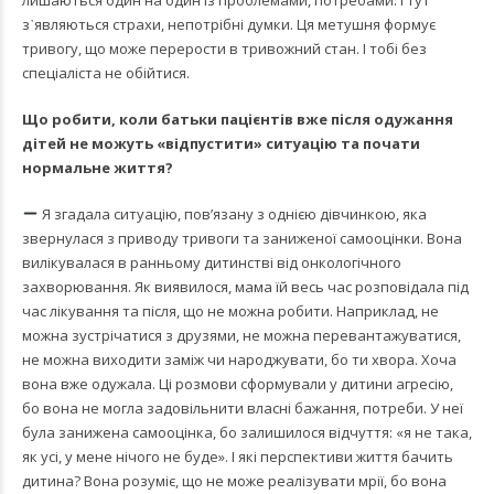
з᾿являються страхи, непотрібні думки. Ця метушня формує
тривогу, що може перерости в тривожний стан. І тобі без
спеціаліста не обійтися.
Що робити, коли батьки пацієнтів вже після одужання
дітей не можуть «відпустити» ситуацію та почати
нормальне життя?
Я згадала ситуацію, пов’язану з однією дівчинкою, яка
звернулася з приводу тривоги та заниженої самооцінки. Вона
вилікувалася в ранньому дитинстві від онкологічного
захворювання. Як виявилося, мама їй весь час розповідала під
час лікування та після, що не можна робити. Наприклад, не
можна зустрічатися з друзями, не можна перевантажуватися,
не можна виходити заміж чи народжувати, бо ти хвора. Хоча
вона вже одужала. Ці розмови сформували у дитини агресію,
бо вона не могла задовільнити власні бажання, потреби. У неї
була занижена самооцінка, бо залишилося відчуття: «я не така,
як усі, у мене нічого не буде». І які перспективи життя бачить
дитина? Вона розуміє, що не може реалізувати мрії, бо вона