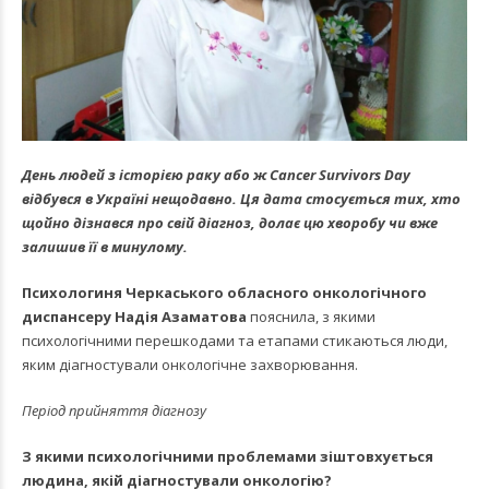
День людей з історією раку або ж Cancer Survivors Day
відбувся в Україні нещодавно. Ця дата стосується тих, хто
щойно дізнався про свій діагноз, долає цю хворобу чи вже
залишив її в минулому.
Психологиня Черкаського обласного онкологічного
диспансеру Надія Азаматова
пояснила, з якими
психологічними перешкодами та етапами стикаються люди,
яким діагностували онкологічне захворювання.
Період прийняття діагнозу
З якими психологічними проблемами зіштовхується
людина, якій діагностували онкологію?