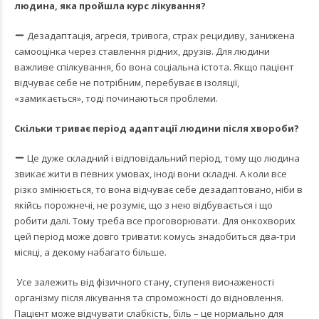
людина, яка пройшла курс лікування?
Дезадаптація, агресія, тривога, страх рецидиву, занижена
самооцінка через ставлення рідних, друзів. Для людини
важливе спілкування, бо вона соціальна істота. Якщо пацієнт
відчуває себе не потрібним, перебуває в ізоляції,
«замикається», тоді починаються проблеми.
Скільки триває період адаптації людини після хвороби?
Це дуже складний і відповідальний період, тому що людина
звикає жити в певних умовах, іноді вони складні. А коли все
різко змінюється, то вона відчуває себе дезадаптовано, ніби в
якійсь порожнечі, не розуміє, що з нею відбувається і що
робити далі. Тому треба все проговорювати. Для онкохворих
цей період може довго тривати: комусь знадобиться два-три
місяці, а декому набагато більше.
Усе залежить від фізичного стану, ступеня виснаженості
організму після лікування та спроможності до відновлення.
Пацієнт може відчувати слабкість, біль – це нормально для