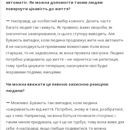
автоматі». Як можна допомогти таким людям
повернути цікавість до життя?
Насправді, це особистий вибір кожного. Досить часто
багато людей так і живуть. Як правило, важкі хвороби, як
онкологічні захворювання, із цього ступору виводять. Але
бувають випадки, коли людина продовжує жити «на автоматі»
й не насолоджується приємними моментами. Коли вона
старішає, то не задоволена, як вона провела свої роки. Людині
потрібно усвідомити, що життя – не чернетка і не репетиція,
тому треба цінувати теперішнє, насичувати свої будні
яскравими подіями, емоціями.
Чи можна вважати це певною захисною реакцією
людини?
Можливо. Бувають такі випадки, коли людина
«закривається» від життя. Потрібно, знову ж таки, розібратися,
що з нею. Наприклад, чи вона боїться починати стосунки, і
таким чином придумала, що її це не турбує, тому вона живе для
себе. А насправді, якщо глибше подивитися, то можна