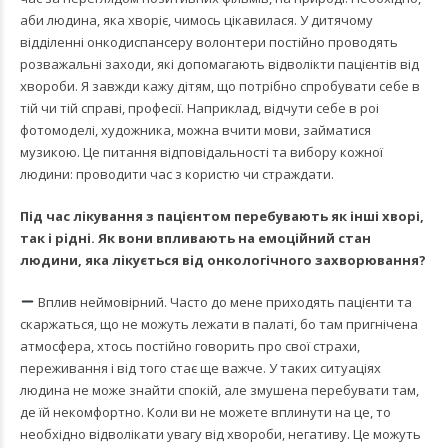
аби людина, яка хворіє, чимось цікавилася. У дитячому
відділенні онкодиспансеру волонтери постійно проводять
розважальні заходи, які допомагають відволікти пацієнтів від
хвороби. Я завжди кажу дітям, що потрібно спробувати себе в
тій чи тій справі, професії. Наприклад, відчути себе в роі
фотомоделі, художника, можна вчити мови, займатися
музикою. Це питання відповідальності та вибору кожної
людини: проводити час з користю чи страждати.
Під час лікування з пацієнтом перебувають як інші хворі,
так і рідні. Як вони впливають на емоційний стан
людини, яка лікується від онкологічного захворювання?
Вплив неймовірний. Часто до мене приходять пацієнти та
скаржаться, що не можуть лежати в палаті, бо там пригнічена
атмосфера, хтось постійно говорить про свої страхи,
переживання і від того стає ще важче. У таких ситуаціях
людина не може знайти спокій, але змушена перебувати там,
де їй некомфортно. Коли ви не можете вплинути на це, то
необхідно відволікати увагу від хвороби, негативу. Це можуть