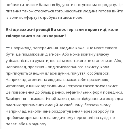
побачити велике бажання будувати стосунки, мати родину. Це
питання також стосується того, наскільки людина готова вийти
із зони комфорту і спробувати щось нове.
Які ще захисні реакції Ви спостерігали в практиці, коли
спілкувалися з онкохворими?
Наприклад, заперечення. Людина каже: «Не може такого
бути, це помилковий діагноз». Або може вірити у власну
унікальність та думати, що «зі мною такого не станеться». Або,
наприклад, проекція – вид психологічного захисту, коли
приписуються іншим власні думки, почуття, особливості.
Наприклад, агресивна людина вважає себе вразливою,
чутливою, а інших агресивними. Регресія також психозахист.
Це повернення до більш ранніх, інфантильних форм поведінки.
Заміщення – психологічний захист, коли відбувається розрядка
власних пригнічених емоцій на слабшому, беззахисному.
Наприклад, накопичене роздратування через хворобу та
проблеми зривається на медичному персоналі, на сусіді по
палаті або на рідному.