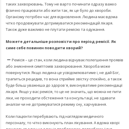
таких захворювань. Тому не варто починати одразу важко
фізично працювати або жити так, як це було до хвороби.
Організму потрібен час для відновлення. Людина має вдома
чітко продовжувати дотримуватися рекомендацій лікаря.
Також дуже важливо не плутати ремісію та одужання.
Можете детальніше розповісти про період ремісії. Як
саме себе повинен поводити хворий?
Ремісія – це стан, коли людина відчуває полегшення проявів
або зникнення симптомів захворювання. Хвороба може
повернутися. Якщо людина це усвідомлюватиме і, не дай Бог,
трапиться рецидив, то вона сприйме звістку спокійно, а також
буде більш уважніша до здоров᾿я, виконуватиме рекомендації
лікаря. Якщо у вас ремісія, то це не значить, що можна не пити
ліки, не проходити обстеження та консультації, не здавати
аналізи чи не дотримуватися режиму сну, харчування.
Коли пацієнти перебувають під наглядом медичного
персоналу, то чітко виконують план лікування. А вдома хворі
лишаються один на один із проблемами, потребами. І тут