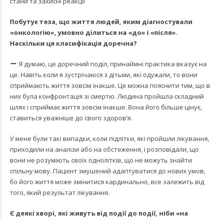
стани та захисні реакції
Побутує теза, що життя людей, яким діагностували
«онкологію», умовно ділиться на «до» і «після».
Наскільки ця класифікація доречна?
Я думаю, це доречний поділ, принаймні практика вказує на
це. Навіть коли я зустрічаюся з дітьми, які одужали, то вони
сприймають життя зовсім інакше. Це можна пояснити тим, що в
них була конфронтація зі смертю. Людина пройшла складний
шлях і сприймає життя зовсім інакше. Вона його більше цінує,
ставиться уважніше до свого здоров’я.
У мене були такі випадки, коли підлітки, які пройшли лікування,
приходили на аналізи або на обстеження, і розповідали, що
вони не розуміють своїх однолітків, що не можуть знайти
спільну мову. Пацієнт змушений адаптуватися до нових умов,
бо його життя може змінитися кардинально, все залежить від
того, який результат лікування.
Є деякі хворі, які живуть від події до події, ніби «на