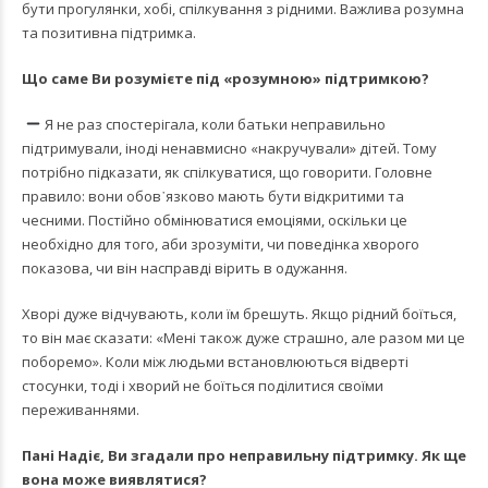
бути прогулянки, хобі, спілкування з рідними. Важлива розумна
та позитивна підтримка.
Що саме Ви розумієте під «розумною» підтримкою?
Я не раз спостерігала, коли батьки неправильно
підтримували, іноді ненавмисно «накручували» дітей. Тому
потрібно підказати, як спілкуватися, що говорити. Головне
правило: вони обов᾿язково мають бути відкритими та
чесними. Постійно обмінюватися емоціями, оскільки це
необхідно для того, аби зрозуміти, чи поведінка хворого
показова, чи він насправді вірить в одужання.
Хворі дуже відчувають, коли їм брешуть. Якщо рідний боїться,
то він має сказати: «Мені також дуже страшно, але разом ми це
поборемо». Коли між людьми встановлюються відверті
стосунки, тоді і хворий не боїться поділитися своїми
переживаннями.
Пані Надіє, Ви згадали про неправильну підтримку. Як ще
вона може виявлятися?