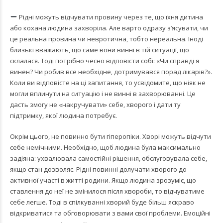
Рідні можуть відчувати провину через те, що їхня дитина
або кохана людина захворіла. Але варто одразу з’ясувати, чи
це реальна провина чи невротична, тобто нереальна. Іноді
близькі вважають, що саме вони винні в тій ситуації, що
склалася. Тоді потрібно чесно відповісти собі: «Чи справді я
винен? Чи робив все необхідне, дотримувався порад лікарів?».
Коли ви відповісте на ці запитання, то усвідомите, що ніяк не
могли вплинути на ситуацію і не винні в захворюванні. Це
дасть змогу не «накручувати» себе, хворого і дати ту
підтримку, якої людина потребує.
Окрім цього, не повинно бути гіперопіки. Хворі можуть відчути
себе немічними. Необхідно, щоб людина була максимально
задіяна: ухвалювала самостійні рішення, обслуговувала себе,
якщо стан дозволяє. Рідні повинні долучати хворого до
активної участі в житті родини. Якщо людина зрозуміє, що
ставлення до неї не змінилося після хвороби, то відчуватиме
себе легше. Тоді в спілкуванні хворий буде більш яскраво
відкриватися та обговорювати з вами свої проблеми. Емоційні