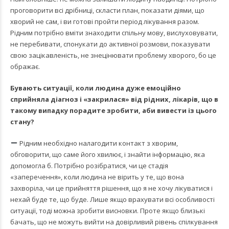
проговорити всі дрібниці, скласти план, показати діями, що
хворий не сам, і ви готові пройти період лікування разом.
Рідним потрібно вміти знаходити спільну мову, вислуховувати,
не перебивати, спонукати до активної розмови, показувати
свою зацікавленість, не знецінювати проблему хворого, бо це
ображає.
Бувають ситуації, коли людина дуже емоційно
сприйняла діагноз і «закрилася» від рідних, лікарів, що в
такому випадку порадите зробити, аби вивести із цього
стану?
Рідним необхідно налагодити контакт з хворим,
обговорити, що саме його хвилює, і знайти інформацію, яка
допомогла б. Потрібно розібратися, чи це стадія
«заперечення», коли людина не вірить у те, що вона
захворіла, чи це прийняття рішення, що я не хочу лікуватися і
нехай буде те, що буде. Лише якщо врахувати всі особливості
ситуації, тоді можна зробити висновки. Проте якщо близькі
бачать, що не можуть вийти на довірливий рівень спілкування