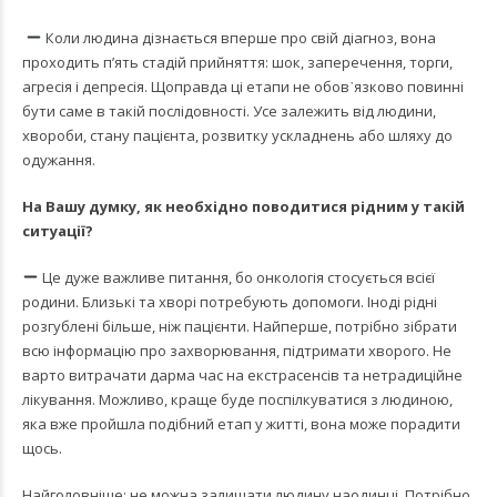
Коли людина дізнається вперше про свій діагноз, вона
проходить п’ять стадій прийняття: шок, заперечення, торги,
агресія і депресія. Щоправда ці етапи не обов᾿язково повинні
бути саме в такій послідовності. Усе залежить від людини,
хвороби, стану пацієнта, розвитку ускладнень або шляху до
одужання.
На Вашу думку, як необхідно поводитися рідним у такій
ситуації?
Це дуже важливе питання, бо онкологія стосується всієї
родини. Близькі та хворі потребують допомоги. Іноді рідні
розгублені більше, ніж пацієнти. Найперше, потрібно зібрати
всю інформацію про захворювання, підтримати хворого. Не
варто витрачати дарма час на екстрасенсів та нетрадиційне
лікування. Можливо, краще буде поспілкуватися з людиною,
яка вже пройшла подібний етап у житті, вона може порадити
щось.
Найголовніше: не можна залишати людину наодинці. Потрібно