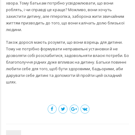
хвора. Тому батькам потрібно усвідомлювати, що вони
роблять, і чи справді це краще? Можливо, вони хочуть
захистити дитину, але гіперопіка, заборона жити звичайним
життям призводить до того, що вони калічать долю близької
людини.
Також дорослі мають розуміти, що вони взірець для дитини.
Тому не потрібно формувати неправильні установки й не
дозволяти собі розслабитися, задовольняти власні потреби. Бо
благополуччя рідних дуже впливає на дитину. Батьки повинні
любити себе для того, щоб бути здоровими, бадьорими, аби
дарувати себе дитині та допомогти їй пройти цей складний
шлях.