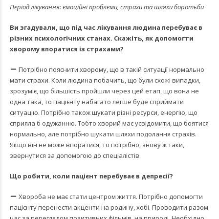
Період лікування: емоційні проблеми, страхи та шляхи боротьби
Ви згадували, що під час лікування людина перебуває в
різних психологічних станах. Скажіть, як допомогти
хворому впоратися із страхами?
Потрібно пояснити хворому, що в такій ситуації нормально
мати страхи. Коли людина побачить, що були схожі випадки,
зрозуміє, що більшість пройшли через цей етап, що вона не
одна така, то пацієнту набагато легше буде сприймати
ситуацію. Потрібно також шукати різні ресурси, енергію, що
сприяла б одужанню. Тобто хворий має усвідомити, що боятися
нормально, але потрібно шукати шляхи подолання страхів.
Якщо він не може впоратися, то потрібно, знову ж таки,
звернутися за допомогою до спеціалістів.
Що робити, коли пацієнт перебуває в депресії?
Хвороба не має стати центром життя. Потрібно допомогти
пацієнту перенести акценти на родину, хобі. Проводити разом
час за переглядом позитивних фільмів, на природі. Необхідно,