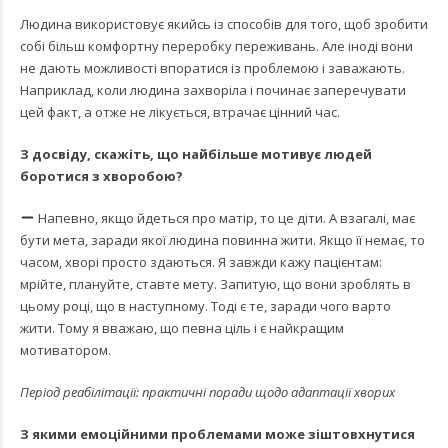
Людина використовує якийсь із способів для того, щоб зробити
собі більш комфортну переробку переживань. Але іноді вони
не дають можливості впоратися із проблемою і заважають.
Наприклад, коли людина захворіла і починає заперечувати
цей факт, а отже не лікується, втрачає цінний час.
З досвіду, скажіть, що найбільше мотивує людей
боротися з хворобою?
Напевно, якщо йдеться про матір, то це діти. А взагалі, має
бути мета, заради якої людина повинна жити. Якщо її немає, то
часом, хворі просто здаються. Я завжди кажу пацієнтам:
мрійте, плануйте, ставте мету. Запитую, що вони зроблять в
цьому році, що в наступному. Тоді є те, заради чого варто
жити. Тому я вважаю, що певна ціль і є найкращим
мотиватором.
Період реабілітації: практичні поради щодо адаптації хворих
З якими емоційними проблемами може зіштовхнутися