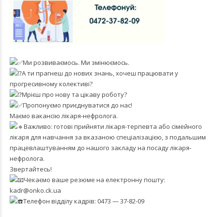
Ми розвиваємось. Ми змінюємось.
А ти прагнеш до нових знань, хочеш працювати у
прогресивному колективі?
Мрієш про нову та цікаву роботу?
Пропонуємо приєднуватися до нас!
Маємо вакансію лікаря-нефролога.
Важливо: готові прийняти лікаря-терпевта або сімейного
лікаря для навчання за вказаною спеціалізацією, з подальшим
працевлаштуванням до нашого закладу на посаду лікаря-
нефролога.
Звертайтесь!
Чекаємо ваше резюме на електронну пошту:
kadr@onko.ck.ua
Телефон відділу кадрів: 0473 — 37-82-09