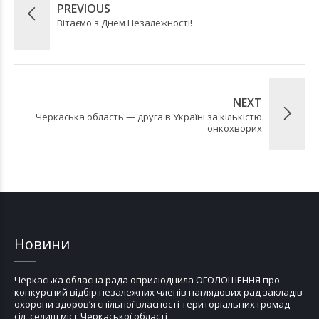
PREVIOUS
Вітаємо з Днем Незалежності!
NEXT
Черкаська область — друга в Україні за кількістю
онкохворих
Новини
Черкаська обласна рада оприлюднила ОГОЛОШЕННЯ про
конкурсний відбір незалежних членів наглядових рад закладів
охорони здоров’я спільної власності територіальних громад
сіл, селищ міст Черкаської області