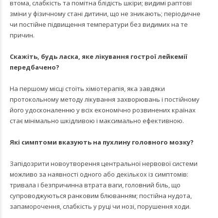
втома, слабкість та помітна блідість шкіри; видимі раптові
зміни у фізичному стані дитини, що не зникають; періодичне
чи постійне підвищення температури без видимих на те
причин.
Скажіть, будь ласка, яке лікування гострої лейкемії
передбачено?
На першому місці стоїть хіміотерапія, яка завдяки
протокольному методу лікування захворювань і постійному
його удосконаленню у всіх економічно розвинених країнах
стає мінімально шкідливою і максимально ефективною.
Які симптоми вказують на пухлину головного мозку?
Запідозрити новоутворення центральної нервової системи
можливо за наявності одного або декількох із симптомів:
тривала і безпричинна втрата ваги, головний біль, що
супроводжуються ранковим блюванням; постійна нудота,
запаморочення, слабкість у руці чи нозі, порушення ходи.