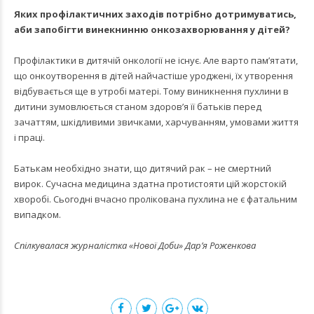
Яких профілактичних заходів потрібно дотримуватись,
аби запобігти винекнинню онкозахворювання у дітей?
Профілактики в дитячій онкології не існує. Але варто пам’ятати,
що онкоутворення в дітей найчастіше уроджені, їх утворення
відбувається ще в утробі матері. Тому виникнення пухлини в
дитини зумовлюється станом здоров’я її батьків перед
зачаттям, шкідливими звичками, харчуванням, умовами життя
і праці.
Батькам необхідно знати, що дитячий рак – не смертний
вирок. Сучасна медицина здатна протистояти цій жорстокій
хворобі. Сьогодні вчасно пролікована пухлина не є фатальним
випадком.
Спілкувалася журналістка «Нової Доби» Дар’я Роженкова