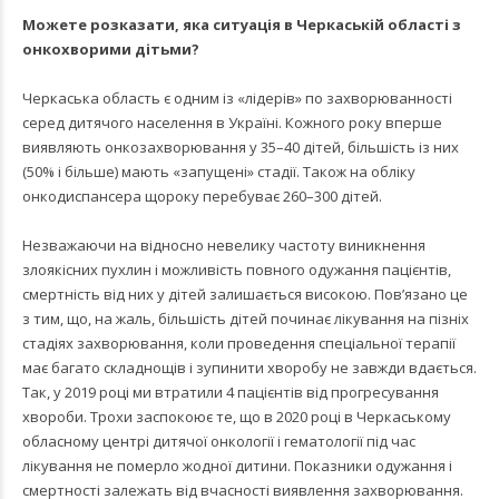
Можете розказати, яка ситуація в Черкаській області з
онкохворими дітьми?
Черкаська область є одним із «лідерів» по захворюванності
серед дитячого населення в Україні. Кожного року вперше
виявляють онкозахворювання у 35–40 дітей, більшість із них
(50% і більше) мають «запущені» стадії. Також на обліку
онкодиспансера щороку перебуває 260–300 дітей.
Незважаючи на відносно невелику частоту виникнення
злоякісних пухлин і можливість повного одужання пацієнтів,
смертність від них у дітей залишається високою. Пов’язано це
з тим, що, на жаль, більшість дітей починає лікування на пізніх
стадіях захворювання, коли проведення спеціальної терапії
має багато складнощів і зупинити хворобу не завжди вдається.
Так, у 2019 році ми втратили 4 пацієнтів від прогресування
хвороби. Трохи заспокоює те, що в 2020 році в Черкаському
обласному центрі дитячої онкології і гематології під час
лікування не померло жодної дитини. Показники одужання і
смертності залежать від вчасності виявлення захворювання.