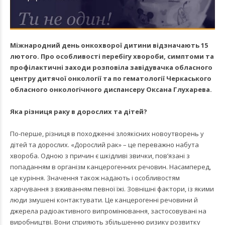
Міжнародний день онкохворої дитини відзначають 15
лютого. Про особливості перебігу хвороби, симптоми та
профілактичні заходи розповіла завідувачка обласного
центру дитячої онкології та по гематології Черкаського
обласного онкологічного диспансеру Оксана Глухарева.
Яка різниця раку в дорослих та дітей?
По-перше, різниця в походженні злоякісних новоутворень у
дітей та дорослих. «Дорослий рак» – це переважно набута
хвороба. Одною з причин є шкідливі звички, пов’язані з
попаданням в організм канцерогенних речовин. Насамперед,
це куріння. Значення також надають і особливостям
харчування з вживанням певної їжі. Зовнішні фактори, із якими
люди змушені контактувати. Це канцерогенні речовини й
джерела радіоактивного випромінювання, застосовувані на
виробництві. Вони сприяють збільшенню ризику розвитку