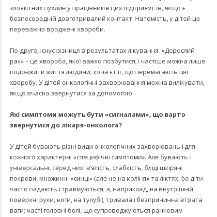
злоякісних пухлин у працівників цих підприємств, якщо є
безпосередній довготривалий контакт. Натомість, у дітей це
переважно вроджені хвороби.
По-друге, існує різниця в результатах лікування. «Дорослий
рак» – це хвороба, якої важко позбутися, і частіше можна лише
подовжити життя людини, хоча є і ті, що перемагають цю
хворобу. У дітей онкологічні захворювання можна вилікувати,
якщо вчасно звернутися за допомогою.
Які симптоми можуть бути «сигналами», що варто
звернутися до лікаря-онколога?
У дітей бувають різні види онкологічних захворювань і для
кожного характерні «специфічні симптоми». Але бувають і
універсальні, серед них: в’ялість, слабкість, бліді шкіряні
покрови, множинні «синці» (але не на колінях та ліктях, бо діти
часто падають і травмуються, а, наприклад, на внутрішній
поверхні руки, ноги, на тулубі), тривала і безпричинна втрата
ваги; часті головні болі, що супроводжуються ранковим