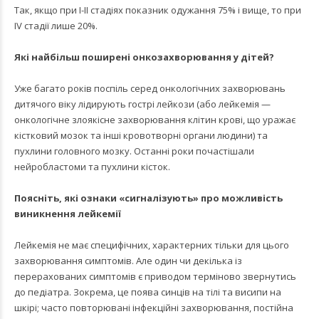
Так, якщо при І-ІІ стадіях показник одужання 75% і вище, то при
IV стадії лише 20%.
Які найбільш поширені онкозахворювання у дітей?
Уже багато років поспіль серед онкологічних захворювань
дитячого віку лідирують гострі лейкози (або лейкемія —
онкологічне злоякісне захворювання клітин крові, що уражає
кістковий мозок та інші кровотворні органи людини) та
пухлини головного мозку. Останні роки почастішали
нейробластоми та пухлини кісток.
Поясніть, які ознаки «сигналізують» про можливість
виникнення лейкемії
Лейкемія не має специфічних, характерних тільки для цього
захворювання симптомів. Але один чи декілька із
перерахованих симптомів є приводом терміново звернутись
до педіатра. Зокрема, це поява синців на тілі та висипи на
шкірі; часто повторювані інфекційні захворювання, постійна