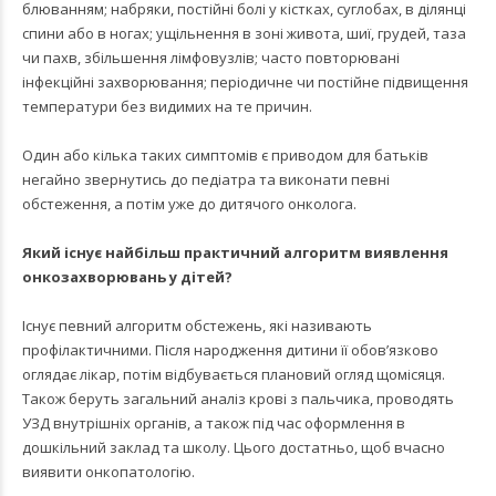
блюванням; набряки, постійні болі у кістках, суглобах, в ділянці
спини або в ногах; ущільнення в зоні живота, шиї, грудей, таза
чи пахв, збільшення лімфовузлів; часто повторювані
інфекційні захворювання; періодичне чи постійне підвищення
температури без видимих на те причин.
Один або кілька таких симптомів є приводом для батьків
негайно звернутись до педіатра та виконати певні
обстеження, а потім уже до дитячого онколога.
Який існує найбільш практичний алгоритм виявлення
онкозахворювань у дітей?
Існує певний алгоритм обстежень, які називають
профілактичними. Після народження дитини її обов’язково
оглядає лікар, потім відбувається плановий огляд щомісяця.
Також беруть загальний аналіз крові з пальчика, проводять
УЗД внутрішніх органів, а також під час оформлення в
дошкільний заклад та школу. Цього достатньо, щоб вчасно
виявити онкопатологію.