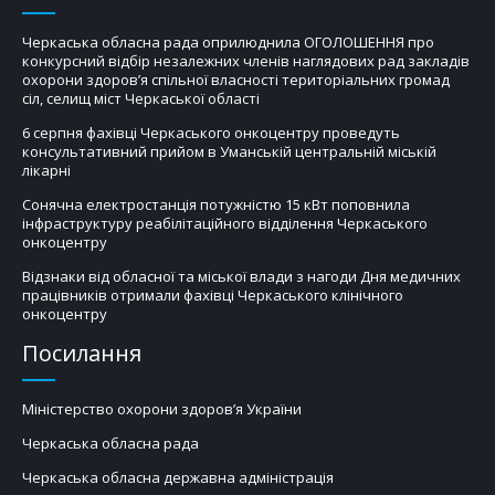
Черкаська обласна рада оприлюднила ОГОЛОШЕННЯ про
конкурсний відбір незалежних членів наглядових рад закладів
охорони здоров’я спільної власності територіальних громад
сіл, селищ міст Черкаської області
6 серпня фахівці Черкаського онкоцентру проведуть
консультативний прийом в Уманській центральній міській
лікарні
Сонячна електростанція потужністю 15 кВт поповнила
інфраструктуру реабілітаційного відділення Черкаського
онкоцентру
Відзнаки від обласної та міської влади з нагоди Дня медичних
працівників отримали фахівці Черкаського клінічного
онкоцентру
Посилання
Міністерство охорони здоров’я України
Черкаська обласна рада
Черкаська обласна державна адміністрація