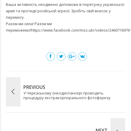
Ваша активність неодмінно допоможе в порятунку української
армії та протидії російській агресії. Зробіть свій внесок у
перемогу.
Разом ми сила! Разом ми
переможемо!
https://www.facebook.com/moz.ukr/videos/2460716976
PREVIOUS
У Черкаському онкодиспансері проводять
процедуру екстракорпорального фотоферезу
NEXT