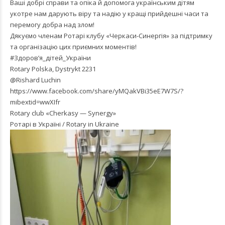
Ваші добрі справи та опіка й допомога українським дітям
укотре нам дарують віру та надію у кращі прийдешні часи та
перемогу добра над злом!
Дякуємо членам Ротарі клубу «Черкаси-Синергія» за підтримку
та організацію цих приємних моментів!
#Здоровʼя_дітей_України
Rotary Polska, Dystrykt 2231
@Rishard Luchin
https://www.facebook.com/share/yMQakVBi35eE7W7S/?
mibextid=wwXIfr
Rotary club «Cherkasy — Synergy»
Ротарі в Україні / Rotary in Ukraine