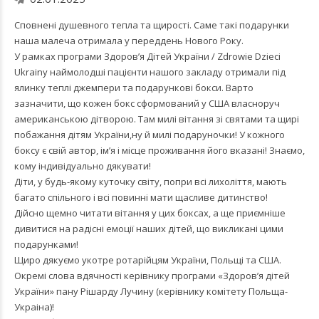
Сповнені душевного тепла та щирості. Саме такі подарунки
наша малеча отримала у переддень Нового Року.
У рамках програми
Здоров’я Дітей України / Zdrowie Dzieci
Ukrainy
наймолодші пацієнти нашого закладу отримали під
ялинку теплі джемпери та подарункові бокси. Варто
зазначити, що кожен бокс сформований у США власноруч
американською дітворою. Там милі вітання зі святами та щирі
побажання дітям України,ну й милі подаруночки! У кожного
боксу є свій автор, імʼя і місце проживання його вказані! Знаємо,
кому індивідуально дякувати!
Діти, у будь-якому куточку світу, попри всі лихоліття, мають
багато спільного і всі повинні мати щасливе дитинство!
Дійсно щемно читати вітання у цих боксах, а ще приємніше
дивитися на радісні емоції наших дітей, що викликані цими
подарунками!
Щиро дякуємо укотре ротарійцям України, Польщі та США.
Окремі слова вдячності керівнику програми «Здоров’я дітей
України» пану Рішарду Лучину (керівнику комітету Польща-
Украіна)!