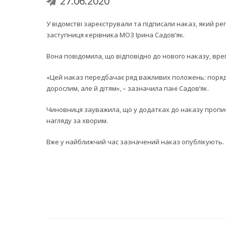
27.06.2020
У відомстві зареєстрували та підписали наказ, який р
заступниця керівника МОЗ Ірина Садов’як.
Вона повідомила, що відповідно до нового наказу, вр
«Цей наказ передбачає ряд важливих положень: порядок
дорослим, але й дітям», – зазначила пані Садов’як.
Чиновниця зауважила, що у додатках до наказу прописа
нагляду за хворим.
Вже у найближчий час зазначений наказ опублікують.