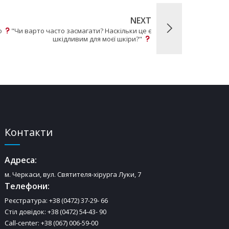
NEXT
о
"Чи варто часто засмагати? Наскільки це є
шкідливим для моєї шкіри?"
Контакти
Адреса:
м. Черкаси, вул. Святителя-хірурга Луки, 7
Телефони:
Реєстратура: +38 (0472) 37-29- 66
Стіл довідок: +38 (0472) 54-43- 90
Call-center: +38 (067) 006-59-00