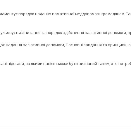
егламентує порядок надання паліативної меддопомоги громадянам. Та
егульовується питання та порядок здійснення
паліативної допомоги
, 
 надання паліативної допомоги, її основні завдання та принципи, о
ні підстави, за якими пацієнт може бути визнаний таким, хто потре