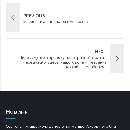
PREVIOUS
Маємо вакансію лікаря-гематолога
NEXT
Щиро сумуємо з приводу непоправної втрати –
передчасної смерті нашого колеги Петренка
Михайла Сергійовича
Новини
Серпень – місяць, коли донорів найменше. А кров потрібна