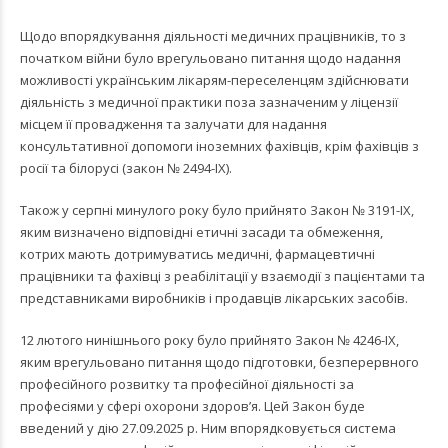
Щодо впорядкування діяльності медичних працівників, то з
початком війни було врегульовано питання щодо надання
можливості українським лікарям-переселенцям здійснювати
діяльність з медичної практики поза зазначеним у ліцензії
місцем її провадження та залучати для надання
консультативної допомоги іноземних фахівців, крім фахівців з
росії та білорусі (закон № 2494-IX).
Також у серпні минулого року було прийнято Закон № 3191-IX,
яким визначено відповідні етичні засади та обмеження,
котрих мають дотримуватись медичні, фармацевтичні
працівники та фахівці з реабілітації у взаємодії з пацієнтами та
представниками виробників і продавців лікарських засобів.
12 лютого нинішнього року було прийнято Закон № 4246-IX,
яким врегульовано питання щодо підготовки, безперервного
професійного розвитку та професійної діяльності за
професіями у сфері охорони здоров’я. Цей Закон буде
введений у дію 27.09.2025 р. Ним впорядковується система