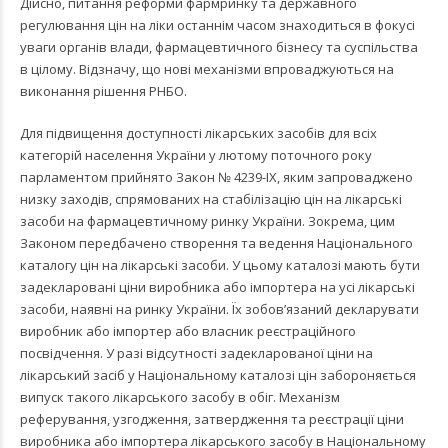
Дійсно, питання реформи фармринку та державного
регулювання цін на ліки останнім часом знаходиться в фокусі
уваги органів влади, фармацевтичного бізнесу та суспільства
в цілому. Відзначу, що нові механізми впроваджуються на
виконання рішення РНБО.
Для підвищення доступності лікарських засобів для всіх
категорій населення України у лютому поточного року
парламентом прийнято Закон № 4239-IX, яким запроваджено
низку заходів, спрямованих на стабілізацію цін на лікарські
засоби на фармацевтичному ринку України. Зокрема, цим
Законом передбачено створення та ведення Національного
каталогу цін на лікарські засоби. У цьому каталозі мають бути
задекларовані ціни виробника або імпортера на усі лікарські
засоби, наявні на ринку України. Їх зобов’язаний декларувати
виробник або імпортер або власник реєстраційного
посвідчення. У разі відсутності задекларованої ціни на
лікарський засіб у Національному каталозі цін забороняється
випуск такого лікарського засобу в обіг. Механізм
реферування, узгодження, затвердження та реєстрації ціни
виробника або імпортера лікарського засобу в Національному