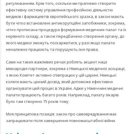
регулюванням. Крім того, оскільки ми прагнемо створити
ефективну систему управління професійною діяльністю
медиків і фармацевтів європейського зразка, в законі мають
бути чітко встановлені антикорупційні запобіжники, зокрема,
чітко прописана процедура формування медичних палат та їх
керівного складу, а також передбачено створення органу, до
якого медики зможуть поскаржитися, у разі якщо палати
неналежно працюють та порушують їхні права.
Саме на таких важливих речах роблять акцент наші
міжнародні партнери, зокрема з Німецької медичної асоціації,
з якою Комітет активно співпрацює у цій царині. Німецькі
колеги мають цінний досвід, який допоможе ефективно
організувати цей процес в Україні. Адже у Німеччині медичні
палати працюють багато років. Наприклад, палату лікарів
було там створено 75 років тому.
Моя принципова позиція: закон про самоврядування має
запрацювати після завершення повномасштабної війни.