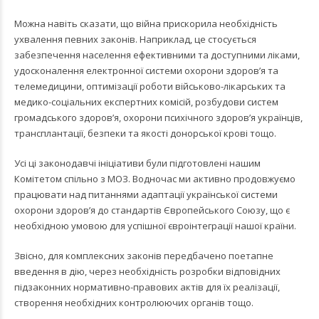
Можна навіть сказати, що війна прискорила необхідність
ухвалення певних законів. Наприклад, це стосується
забезпечення населення ефективними та доступними ліками,
удосконалення електронної системи охорони здоров’я та
телемедицини, оптимізації роботи військово-лікарських та
медико-соціальних експертних комісій, розбудови систем
громадського здоров’я, охорони психічного здоров’я українців,
трансплантації, безпеки та якості донорської крові тощо.
Усі ці законодавчі ініціативи були підготовлені нашим
Комітетом спільно з МОЗ. Водночас ми активно продовжуємо
працювати над питаннями адаптації української системи
охорони здоровʼя до стандартів Європейського Союзу, що є
необхідною умовою для успішної євроінтеграції нашої країни.
Звісно, для комплексних законів передбачено поетапне
введення в дію, через необхідність розробки відповідних
підзаконних нормативно-правових актів для їх реалізації,
створення необхідних контролюючих органів тощо.