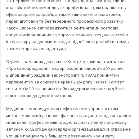
затвердження професійних стандартів, кваліфікацій, єдиних
кваліфікаційних вимог до усіх професіоналів, які працюють у
сфері охорони здоров’я, а також здійснення їх підготовки,
перепідготовки та безперервного професійного розвитку.
Також Законом запроваджується рейтинговий розподіл
випускників медичних та фармацевтичних спеціальностей в
інтернатуру за допомогою відповідної електронної системи, а
також лікарська резидентура.
Одним з важливих для нашого Комітету залишається закон
«Про самоврядування в сфері охорони здоров’я в Україні».
Відповідний урядовий законопроєкт № 10372 прийнятий
парламентом за основу 6 червня 2024 року. Наразі Комітет
спільно з МОЗ та іншими стейкхолдерами працює над його
підготовкою до другого читання.
Медичне самоврядування є ефективним управлінським
механізмом, який дозволяє фахівцю працювати під контролем
своїх колег професіоналів і водночас мати певну професійну
автономію. Сьогодні самоврядні організації медиків створені й
успішно працюють у більшості розвинених країн світу,