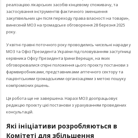
реалізацією лікарських засобів кінцевому споживачу, та
застосування інструментів фактичного зменшення
закупівельних цін після переходу права власності на товари»,
винесеній МОЗ на громадське обговорення 28 березня 2025
року.
У квітні-травні поточного року проводились чисельні наради у
МОЗ та Офісі Президента України під головуванням заступниці
керівника Офісу Президента Ірини Верещук, на яких
обговорювалися спірні положення цього проєкту постанови з
фармвиробниками, представниками аптечного сектору та
пацієнтськими громадськими організаціями з метою пошуку
компромісних рішень.
Ця робота ще не завершена. Наразі МОЗ доопрацьовує
редакцію проєкту цієї постанови з урахуванням проведених
консультацій.
Які ініціативи розробляються в
Комітеті для збільшення