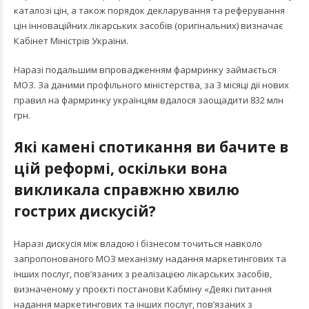
каталозі цін, а також порядок декларування та реферування
цін інноваційних лікарських засобів (оригінальних) визначає
Кабінет Міністрів України.
Наразі подальшим впровадженням фармринку займається
МОЗ. За даними профільного міністерства, за 3 місяці дії нових
правил на фармринку українцям вдалося заощадити 832 млн
грн.
Які камені спотикання ви бачите в
цій реформі, оскільки вона
викликала справжню хвилю
гострих дискусій?
Наразі дискусія між владою і бізнесом точиться навколо
запропонованого МОЗ механізму надання маркетингових та
інших послуг, пов’язаних з реалізацією лікарських засобів,
визначеному у проєкті постанови Кабміну «Деякі питання
надання маркетингових та інших послуг, пов’язаних з