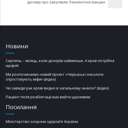
договір про закупівлю 9-валентної вакцин
Новини
Серпень – місяць, коли донорів найменше. А кров потрібна
щодня!
Ми розпочинаємо новий проєкт «Черкаські онкологи
спростовують міфи» (відео)
Чи завжди рак крові видно в загальному аналізі? (відео)
Пацієнт після реабілітації має вийти щасливим
Посилання
Міністерство охорони здоров’я України