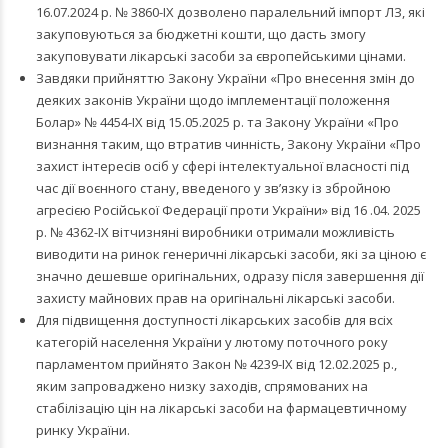
16.07.2024 р. № 3860-IX дозволено паралельний імпорт ЛЗ, які
закуповуються за бюджетні кошти, що дасть змогу
закуповувати лікарські засоби за європейськими цінами.
Завдяки прийняттю Закону України «Про внесення змін до
деяких законів України щодо імплементації положення
Болар» № 4454-ІХ від 15.05.2025 р. та Закону України «Про
визнання таким, що втратив чинність, Закону України «Про
захист інтересів осіб у сфері інтелектуальної власності під
час дії воєнного стану, введеного у зв’язку із збройною
агресією Російської Федерації проти України» від 16 .04. 2025
р. № 4362-IX вітчизняні виробники отримали можливість
виводити на ринок генеричні лікарські засоби, які за ціною є
значно дешевше оригінальних, одразу після завершення дії
захисту майнових прав на оригінальні лікарські засоби.
Для підвищення доступності лікарських засобів для всіх
категорій населення України у лютому поточного року
парламентом прийнято Закон № 4239-IX від 12.02.2025 р.,
яким запроваджено низку заходів, спрямованих на
стабілізацію цін на лікарські засоби на фармацевтичному
ринку України.