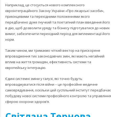
Наприклад, це стосується нового комплексного
євроінтеграційного Закону України «Про лікарські засоби»,
прикінцевими та перехідними положеннями якого
передбачено дуже гнучкий та поетапний план введення його
в дію, щоб дозволити уряду та бізнесу підготуватися до нових
вимог, забезпечити перехідний період для імплементації його
норм.
Таким чином, ми тримаємо чіткий вектор на прискорене
впровадження тих законодавчих змін, які мають негайний
вплив на життя громадян, ефективність системи та
європейську інтеграцію.
Єдині системні зміни у галузі, які точно будуть
впроваджуватися після війни – це професійне медичне
самоврядування, оскільки цей суспільний інститут передбачає
побудову нової системи професійного контролю та управління
сферою охорони здоров’я.
Світлана Тернова