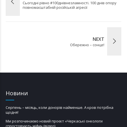
Сьогодні рівно #100днівнезламності. 100 днів опору
повномасштабній російській агресії
NEXT
Обережно – сонце!
Новини
Серпень – місяць, коли донорів найменше. А кров потрібна
щодня!
Ми розпочинаємо новий проєкт «Черкаські онкологи
спростовують міфи» (відео)