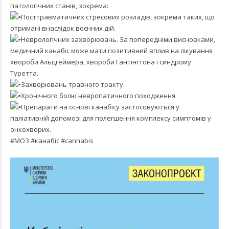
патологічних станів, зокрема:
Посттравматичних стресових розладів, зокрема таких, що
отримані внаслідок воєнних дій.
Неврологічних захворювань. За попередніми висновками,
медичний канабіс може мати позитивний вплив на лікування
хвороби Альцгеймера, хвороби Гантінгтона і синдрому
Туретта.
Захворювань травного тракту.
Хронічного болю невропатичного походження.
Препарати на основі канабісу застосовуються у
паліативній допомозі для полегшення комплексу симптомів у
онкохворих.
#МОЗ
#канабіс
#cannabis