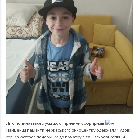
Літо починається з усмішок і приємних сюрпризів
Найменші пацієнти Черкаського онкоцентру одержали чудові
replica watches
подарунки до початку літа – яскраві кепки й