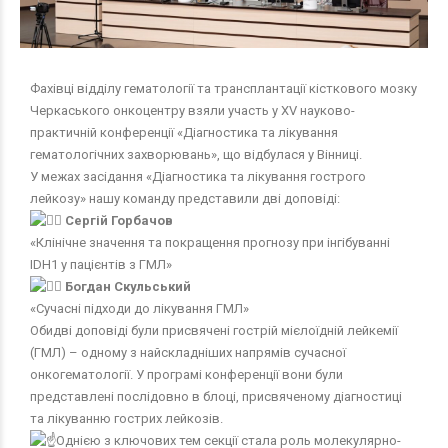
Фахівці відділу гематології та трансплантації кісткового мозку
Черкаського онкоцентру взяли участь у XV науково-
практичній конференції «Діагностика та лікування
гематологічних захворювань», що відбулася у Вінниці.
У межах засідання «Діагностика та лікування гострого
лейкозу» нашу команду представили дві доповіді:
Сергій Горбачов
«Клінічне значення та покращення прогнозу при інгібуванні
IDH1 у пацієнтів з ГМЛ»
Богдан Скульський
«Сучасні підходи до лікування ГМЛ»
Обидві доповіді були присвячені гострій мієлоїдній лейкемії
(ГМЛ) – одному з найскладніших напрямів сучасної
онкогематології. У програмі конференції вони були
представлені послідовно в блоці, присвяченому діагностиці
та лікуванню гострих лейкозів.
Однією з ключових тем секції стала роль молекулярно-