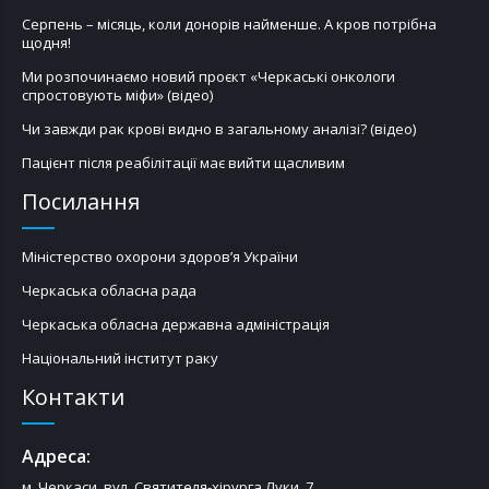
Серпень – місяць, коли донорів найменше. А кров потрібна
щодня!
Ми розпочинаємо новий проєкт «Черкаські онкологи
спростовують міфи» (відео)
Чи завжди рак крові видно в загальному аналізі? (відео)
Пацієнт після реабілітації має вийти щасливим
Посилання
Міністерство охорони здоров’я України
Черкаська обласна рада
Черкаська обласна державна адміністрація
Національний інститут раку
Контакти
Адреса:
м. Черкаси, вул. Святителя-хірурга Луки, 7