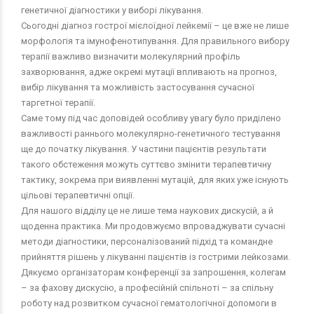
генетичної діагностики у виборі лікування.
Сьогодні діагноз гострої мієлоїдної лейкемії – це вже не лише
морфологія та імунофенотипування. Для правильного вибору
терапії важливо визначити молекулярний профіль
захворювання, адже окремі мутації впливають на прогноз,
вибір лікування та можливість застосування сучасної
таргетної терапії.
Саме тому під час доповідей особливу увагу було приділено
важливості раннього молекулярно-генетичного тестування
ще до початку лікування. У частини пацієнтів результати
такого обстеження можуть суттєво змінити терапевтичну
тактику, зокрема при виявленні мутацій, для яких уже існують
цільові терапевтичні опції.
Для нашого відділу це не лише тема наукових дискусій, а й
щоденна практика. Ми продовжуємо впроваджувати сучасні
методи діагностики, персоналізований підхід та командне
прийняття рішень у лікуванні пацієнтів із гострими лейкозами.
Дякуємо організаторам конференції за запрошення, колегам
– за фахову дискусію, а професійній спільноті – за спільну
роботу над розвитком сучасної гематологічної допомоги в