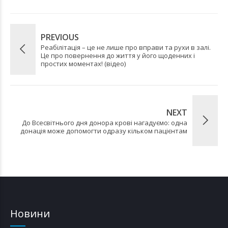
PREVIOUS
Реабілітація – це не лише про вправи та рухи в залі.
Це про повернення до життя у його щоденних і
простих моментах! (відео)
NEXT
До Всесвітнього дня донора крові нагадуємо: одна
донація може допомогти одразу кільком пацієнтам
Новини