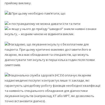
прийому виклику.
При цьому необхідно пам’ятати, що:
постраждалому не можна давати їсти та пити
якщо у нього до приїзду “швидкої” зникли наявні ознаки
інсульту, – жодним чином не відміняти виклик.
Нагадуємо, що лікування інсульту є безоплатним для
пацієнта. При цьому критично важливо доставити його в
лікарню, яка має обладнання та спеціалістів, що можуть
діагностувати тип інсульту в перші кілька годин пiсля появи
симптомів.
Національна служба здоров’я (НСЗУ) оплачує лікарням
надані медичні послуги і контрактує лише ті заклади, які
гарантують цілодобову роботу фахівців необхідної кваліфікації
та наявність спеціального обладнання для діагностики
лікування інсультів (наприклад, КТ або МРТ, які дозволяють
точно встановити діагноз).