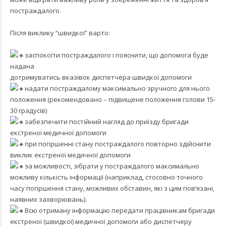
постраждалого.
Після виклику “швидкої” варто:
заспокоїти постраждалого і пояснити, що допомога буде
надана
дотримуватись вказівок диспетчера швидкої допомоги
надати постраждалому максимально зручного для нього
положення (рекомендовано – підвищене положення голови 15-
30 градусів)
забезпечити постійний нагляд до приїзду бригади
екстреної медичної допомоги
при погіршенні стану постраждалого повторно здійснити
виклик екстреної медичної допомоги
за можливості, зібрати у постраждалого максимально
можливу кількість інформації (наприклад, стосовно точного
часу погіршення стану, можливих обставин, які з цим пов’язані,
наявних захворювань).
Всю отриману інформацію передати працівникам бригади
екстреної (швидкої) медичної допомоги або диспетчеру