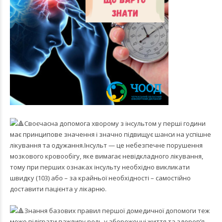
Своєчасна допомога хворому з інсультом у перші години
має принципове значення і значно підвищує шанси на успішне
лікування та одужання.Інсульт — це небезпечне порушення
мозкового кровообігу, яке вимагає невідкладного лікування,
тому при перших ознаках інсульту необхідно викликати
швидку (103) або – за крайньої необхідності – самостійно
доставити пацієнта у лікарню.
Знання базових правил першої домедичної допомоги теж
може відіграти важливу роль у збереженні життя та здоров’я