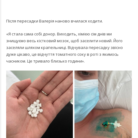
Після пересадки Валерія наново вчилася ходити.
«Я стала сама собі донор. Виходить, хімією сім днів ми
знищуємо весь кістковий мозок, щоб заселити новий. Його
заселяли шляхом крапельниці. Відчувала пересадку звісно
дуже цікаво, це відчуття томатного соку в роті з якимось
часником. Це тривало близько години».