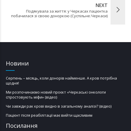
NEXT
Подякувала за життя: у Черкасах пацієнтка
побачилася зі своєю доноркою (Суспільне.Черкаси)
Новини
Серпень – місяць, коли донорів найменше. А кров потрібна
щодня!
Ми розпочинаємо новий проєкт «Черкаські онкологи
спростовують міфи» (відео)
Чи завжди рак крові видно в загальному аналізі? (відео)
Пацієнт після реабілітації має вийти щасливим
Посилання