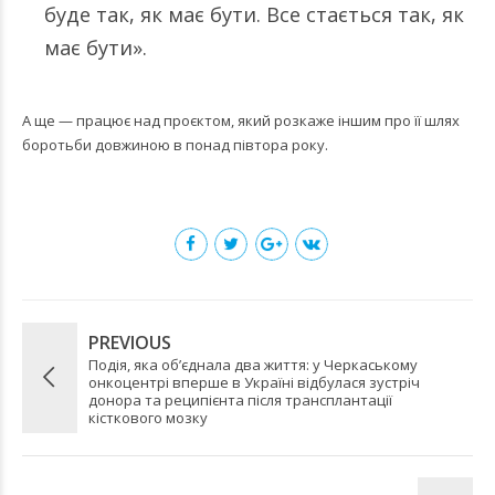
буде так, як має бути. Все стається так, як
має бути».
А ще — працює над проєктом, який розкаже іншим про її шлях
боротьби довжиною в понад півтора року.
PREVIOUS
Подія, яка об’єднала два життя: у Черкаському
онкоцентрі вперше в Україні відбулася зустріч
донора та реципієнта після трансплантації
кісткового мозку