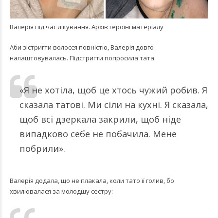
Валерія під час лікування. Архів героїні матеріалу
Аби зістригти волосся повністю, Валерія довго
налаштовувалась. Підстригти попросила тата.
«Я не хотіла, щоб це хтось чужий робив. Я
сказала татові. Ми сіли на кухні. Я сказала,
щоб всі дзеркала закрили, щоб ніде
випадково себе не побачила. Мене
побрили».
Валерія додала, що не плакала, коли тато її голив, бо
хвилювалася за молодшу сестру: