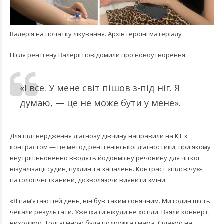
Валерія на початку лікування. Архів героїні матеріалу
Після рентгену Валерії повідомили про новоутворення.
«І все. У мене світ пішов з-під ніг. Я
думаю, — це не може бути у мене».
Для підтвердження діагнозу дівчину направили на КТ з
контрастом — це метод рентгенівської діагностики, при якому
внутрішньовенно вводять йодовмісну речовину для чіткої
візуалізації судин, пухлин та запалень. Контраст «підсвічує»
патологічні тканини, дозволяючи виявити зміни.
«Я пам’ятаю цей день, він був таким сонячним. Ми годин шість
чекали результати. Уже їхати нікуди не хотіли. Взяли конверт,
виходимо. Тоді зі мною була подружка і мама. Сідаємо на