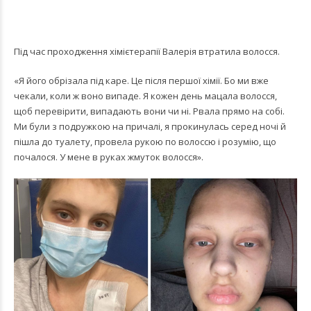
Під час проходження хімієтерапії Валерія втратила волосся.
«Я його обрізала під каре. Це після першої хімії. Бо ми вже
чекали, коли ж воно випаде. Я кожен день мацала волосся,
щоб перевірити, випадають вони чи ні. Рвала прямо на собі.
Ми були з подружкою на причалі, я прокинулась серед ночі й
пішла до туалету, провела рукою по волоссю і розумію, що
почалося. У мене в руках жмуток волосся».