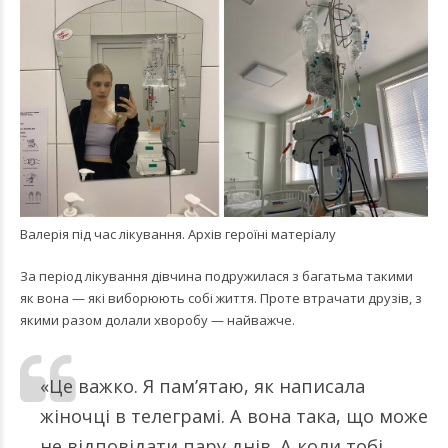
Валерія під час лікування. Архів героїні матеріалу
За період лікування дівчина подружилася з багатьма такими
як вона — які виборюють собі життя. Проте втрачати друзів, з
якими разом долали хворобу — найважче.
«Це важко. Я пам’ятаю, як написала
жіночці в телеграмі. А вона така, що може
не відповідати пару днів. А коли тобі