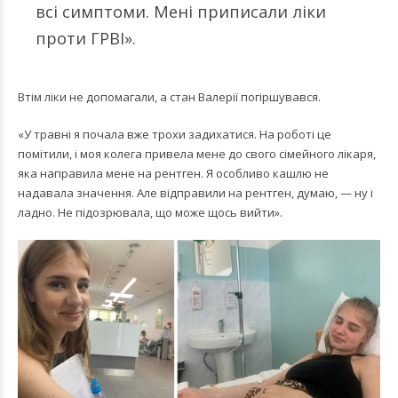
всі симптоми. Мені приписали ліки
проти ГРВІ».
Втім ліки не допомагали, а стан Валерії погіршувався.
«У травні я почала вже трохи задихатися. На роботі це
помітили, і моя колега привела мене до свого сімейного лікаря,
яка направила мене на рентген. Я особливо кашлю не
надавала значення. Але відправили на рентген, думаю, — ну і
ладно. Не підозрювала, що може щось вийти».