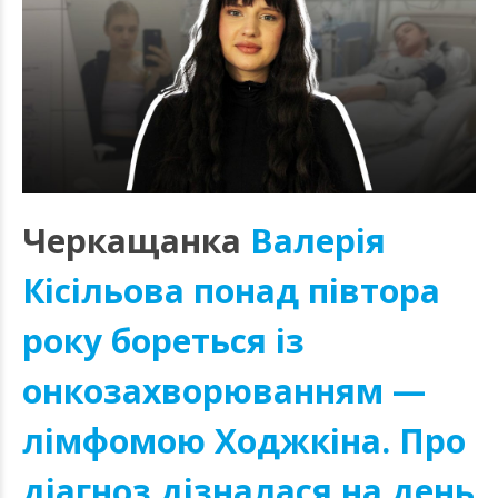
Черкащанка
Валерія
Кісільова понад півтора
року бореться із
онкозахворюванням —
лімфомою Ходжкіна. Про
діагноз дізналася на день