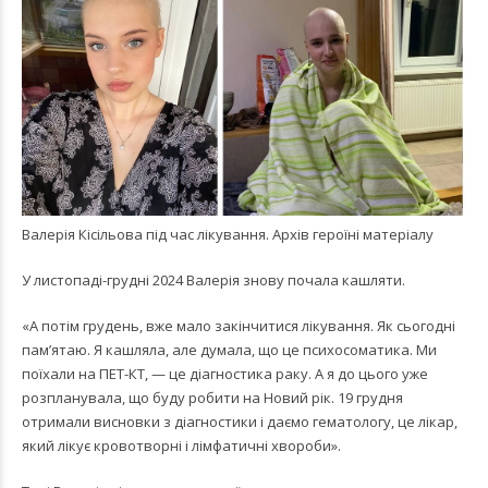
Валерія Кісільова під час лікування. Архів героїні матеріалу
У листопаді-грудні 2024 Валерія знову почала кашляти.
«А потім грудень, вже мало закінчитися лікування. Як сьогодні
пам’ятаю. Я кашляла, але думала, що це психосоматика. Ми
поїхали на ПЕТ-КТ, — це діагностика раку. А я до цього уже
розпланувала, що буду робити на Новий рік. 19 грудня
отримали висновки з діагностики і даємо гематологу, це лікар,
який лікує кровотворні і лімфатичні хвороби».