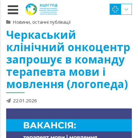
Новини, останні публікації
Черкаський
клінічний онкоцентр
запрошує в команду
терапевта мови і
мовлення (логопеда)
22.01.2026