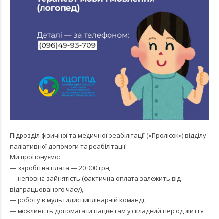
Підрозділ фізичної та медичної реабілітації («Пролісок») відділу
паліативної допомоги та реабілітації
Ми пропонуємо:
— заробітна плата — 20 000 грн,
— неповна зайнятість (фактична оплата залежить від
відпрацьованого часу),
— роботу в мультидисциплінарній команді,
— можливість допомагати пацієнтам у складний період життя