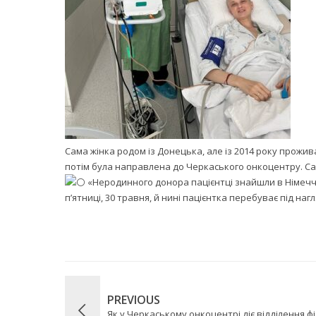
Сама жінка родом із Донецька, але із 2014 року проживає
потім була направлена до Черкаського онкоцентру. Сам
«Неродинного донора пацієнтці знайшли в Німеччин
п’ятниці, 30 травня, й нині пацієнтка перебуває під нагл
PREVIOUS
Як у Черкаському онкоцентрі діє відділення фіз