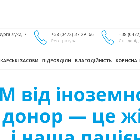
урга Луки, 7
+38 (0472) 37-29- 66
+38 (0472
Реєстратура
Стіл довід
ІКАРСЬКІ ЗАСОБИ
ПІДРОЗДІЛИ
БЛАГОДІЙНІСТЬ
КОРИСНА 
М від іноземн
 донор — це ж
 і наша паціє