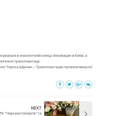
увалася в онкологічній клініці «Інновація» в Києві, а
огенної трансплантації.
олог Тереза Шірінян. – Трансплантацію провели минулої
NEXT
РК "Черкаси-Синергія" та