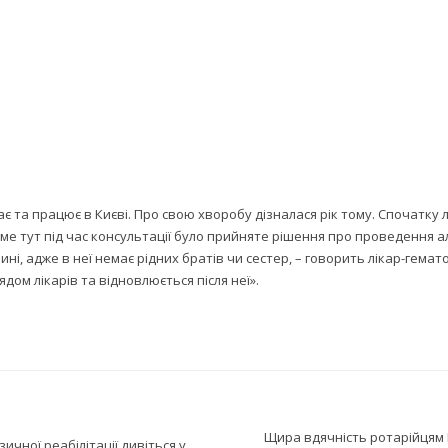
 та працює в Києві. Про свою хворобу дізналася рік тому. Спочатку лік
е тут під час консультації було прийняте рішення про проведення ал
і, адже в неї немає рідних братів чи сестер, – говорить лікар-гемат
ядом лікарів та відновлюється після неї».
Щира вдячність ротарійцям 
ичної реабілітації дивіться у