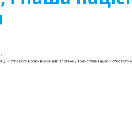
и
тя!
тації кісткового мозку виконали алогенну трансплантацію кісткового м