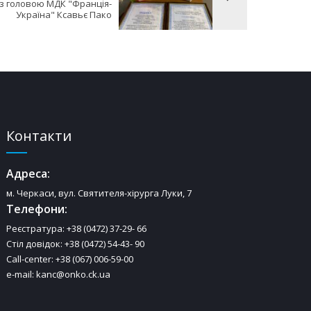
 з головою МДК "Франція-
Україна" Ксавьє Пако
Контакти
Адреса:
м. Черкаси, вул. Святителя-хірурга Луки, 7
Телефони:
Реєстратура: +38 (0472) 37-29- 66
Стіл довідок: +38 (0472) 54-43- 90
Call-center: +38 (067) 006-59-00
e-mail: kanc@onko.ck.ua