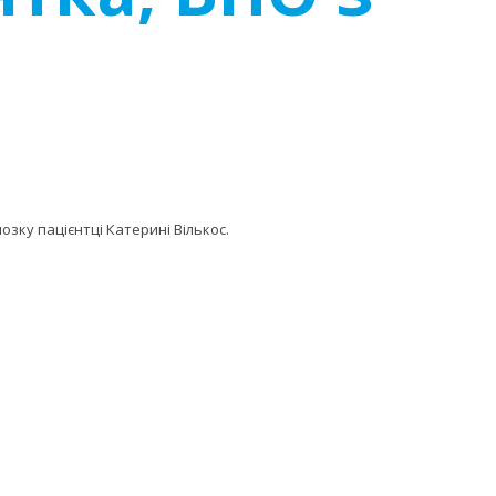
озку пацієнтці Катерині Вількос.