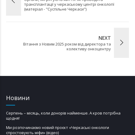
трансплантації у черкаському центрі онкології
(матеріал - "Суспільне Черкаси")
NEXT
Вітання з Новим 2025 роком від директора та
колективу онкоцентру
Новини
Серпень – місяць, коли донорів найменше. А кров потрібна
щодня!
Ми розпочинаємо новий проєкт «Черкаські онкологи
спростовують міфи» (відео)