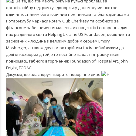
За те, що тримають руку на пульсі проблем, за
організаційну підтримку і донорську допомогу ми вкотре
вдячні постійним багаторічним помічникам та благодійникам з
Ротарі-клубу Черкаси
Rotary Club Cherkasy
та особисто за
фінансове забезпечення маленьких пацієнтів і створення для
них різдвяного свята Helping Ukraine US Foundation, керівник та
засновник – людина з великим добрим серцем Emory
Mosberger, а також друзям-ротарійцям і всім небайдужим до
долі онкохворих дітей, хто постійно надає підтримку після
повномасштабного вторгнення: Foundation of Hospital Art, John
Feight, FODAC.
Дякуємо, що власноруч творите новорічне диво