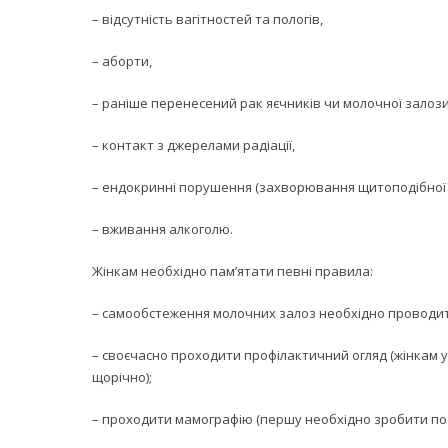
– відсутність вагітностей та пологів,
– аборти,
– раніше перенесений рак яєчників чи молочної залози
– контакт з джерелами радіації,
– ендокринні порушення (захворювання щитоподібної з
– вживання алкоголю.
Жінкам необхідно пам’ятати певні правила:
– самообстеження молочних залоз необхідно проводити 1
– своєчасно проходити профілактичний огляд (жінкам у 
щорічно);
– проходити мамографію (першу необхідно зробити по д