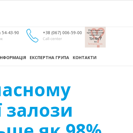
) 54-43-90
+38 (067) 006-59-00
ок
Call-center
ІНФОРМАЦІЯ
ЕКСПЕРТНА ГРУПА
КОНТАКТИ
часному
ї залози
ьше як 98%