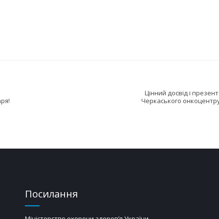
Цінний досвід і презен
ря!
Черкаського онкоцентру
Посилання
Міністерство охорони здоров’я України