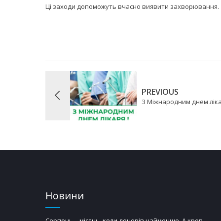
Ці заходи допоможуть вчасно виявити захворювання.
PREVIOUS
З Міжнародним днем ліка
Новини
Серпень – місяць, коли донорів найменше. А кров