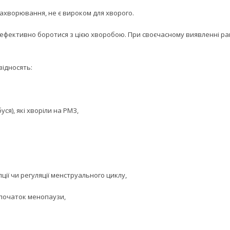
захворювання, не є вироком для хворого.
ті ефективно боротися з цією хворобою. При своєчасному виявленні р
відносять:
уся), які хворіли на РМЗ,
ії чи регуляції менструального циклу,
й початок менопаузи,