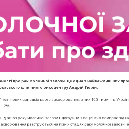
наності про рак молочної залози. Це одна з найважливіших про
ркаського клінічного онкоцентру Андрій Тюрін.
 млн нових випадків цього захворювання, з них 16,5 тисяч – в Україні
 1-2%.
ь діагноз раку молочної залози і щогодини 1 пацієнтка помирає від ці
 захворювання реєструються на пізніх стадіях раку молочної залози ч