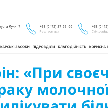
урга Луки, 7
+38 (0472) 37-29- 66
+38 (0472
Реєстратура
Стіл довід
ІКАРСЬКІ ЗАСОБИ
ПІДРОЗДІЛИ
БЛАГОДІЙНІСТЬ
КОРИСНА 
ін: «При своє
раку молочно
илікувати біл