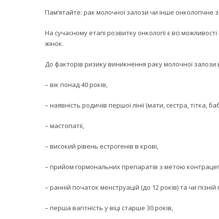
Пам’ятайте: рак молочної залози чи інше онкологічне 
На сучасному етапі розвитку онкології є всі можливос
жінок.
До факторів ризику виникнення раку молочної залози 
– вік понад 40 років,
– наявність родичів першої лінії (мати, сестра, тітка, баб
– мастопатії,
– високий рівень естрогенів в крові,
– прийом гормональних препаратів з метою контрацепц
– ранній початок менструацій (до 12 років) та чи пізні
– перша вагітність у віці старше 30 років,