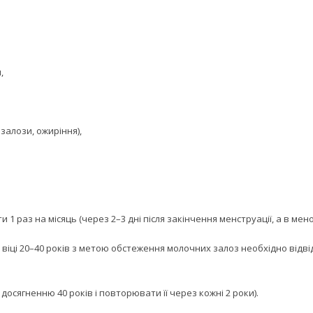
,
алози, ожиріння),
 раз на місяць (через 2–3 дні після закінчення менструації, а в мено
віці 20–40 років з метою обстеження молочних залоз необхідно відвіду
осягненню 40 років і повторювати її через кожні 2 роки).