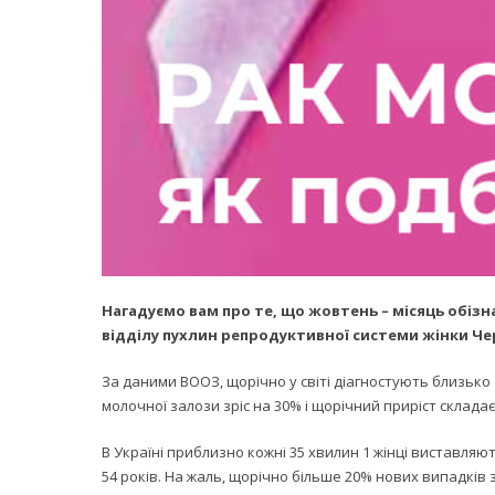
Нагадуємо вам про те, що жовтень – місяць обіз
відділу пухлин репродуктивної системи жінки Че
За даними ВООЗ, щорічно у світі діагностують близько 1
молочної залози зріс на 30% і щорічний приріст складає
В Україні приблизно кожні 35 хвилин 1 жінці виставляют
54 років. На жаль, щорічно більше 20% нових випадків