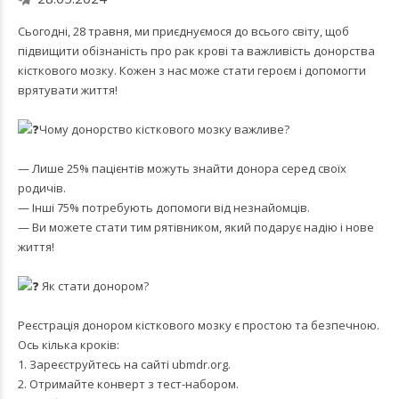
Сьогодні, 28 травня, ми приєднуємося до всього світу, щоб
підвищити обізнаність про рак крові та важливість донорства
кісткового мозку. Кожен з нас може стати героєм і допомогти
врятувати життя!
Чому донорство кісткового мозку важливе?
— Лише 25% пацієнтів можуть знайти донора серед своїх
родичів.
— Інші 75% потребують допомоги від незнайомців.
— Ви можете стати тим рятівником, який подарує надію і нове
життя!
Як стати донором?
Реєстрація донором кісткового мозку є простою та безпечною.
Ось кілька кроків:
1. Зареєструйтесь на сайті
ubmdr.org.
2. Отримайте конверт з тест-набором.