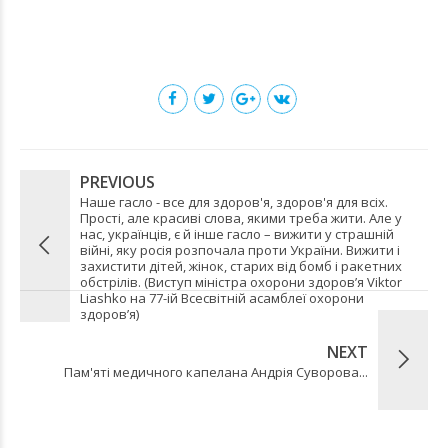
PREVIOUS
Наше гасло - все для здоров'я, здоров'я для всіх.
Прості, але красиві слова, якими треба жити. Але у
нас, українців, є й інше гасло – вижити у страшній
війні, яку росія розпочала проти України. Вижити і
захистити дітей, жінок, старих від бомб і ракетних
обстрілів. (Виступ міністра охорони здоровʼя Viktor
Liashko на 77-ій Всесвітній асамблеї охорони
здоровʼя)
NEXT
Пам'яті медичного капелана Андрія Суворова...