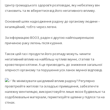
Центр громадського здоров’я розповідає, яку небезпеку він
становить та як вберегтися від його негативного впливу.
Основний шлях надходження радону до організму людини –
інгаляційний, тобто через легені.
За інформацією ВООЗ, радон є другою найпоширенішою
причиною раку легень після куріння.
Також цей газ і продукти його розпаду можуть чинити
негативний вплив на найбільш чутливі імунні, статеві та
кровотворні клітини. А це призводить до зниження загальної
опірності організму та порушення усіх ланок імунної відповіді.
Як мінімізувати шкідливий вплив радону? Регулярно
провітрюйте житлові та складські приміщення, забезпечте
належну вентиляцію, використовуйте лише якісні будівельні та
оздоблювальні матеріали, герметизуйте щілини у підлозі та на
стінах.