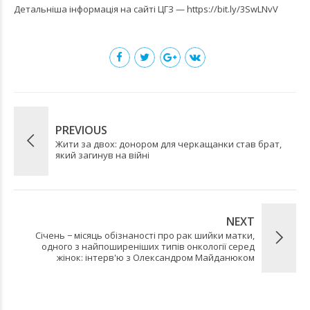
Детальніша інформація на сайті ЦГЗ —
https://bit.ly/3SwLNvV
PREVIOUS
Жити за двох: донором для черкащанки став брат,
який загинув на війні
NEXT
Січень − місяць обізнаності про рак шийки матки,
одного з найпоширеніших типів онкології серед
жінок: інтерв'ю з Олександром Майданюком