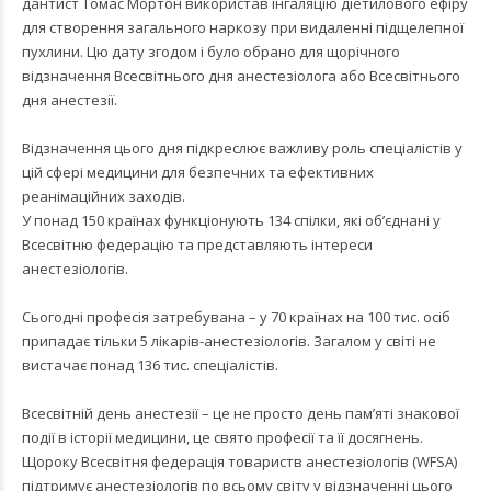
дантист Томас Мортон використав інгаляцію діетилового ефіру
для створення загального наркозу при видаленні підщелепної
пухлини. Цю дату згодом і було обрано для щорічного
відзначення Всесвітнього дня анестезіолога або Всесвітнього
дня анестезії.
Відзначення цього дня підкреслює важливу роль спеціалістів у
цій сфері медицини для безпечних та ефективних
реанімаційних заходів.
У понад 150 країнах функціонують 134 спілки, які об’єднані у
Всесвітню федерацію та представляють інтереси
анестезіологів.
Сьогодні професія затребувана – у 70 країнах на 100 тис. осіб
припадає тільки 5 лікарів-анестезіологів. Загалом у світі не
вистачає понад 136 тис. спеціалістів.
Всесвітній день анестезії – це не просто день пам’яті знакової
події в історії медицини, це свято професії та її досягнень.
Щороку Всесвітня федерація товариств анестезіологів (WFSA)
підтримує анестезіологів по всьому світу у відзначенні цього