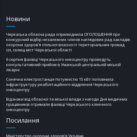
Новини
Черкаська обласна рада оприлюднила ОГОЛОШЕННЯ про
конкурсний відбір незалежних членів наглядових рад закладів
охорони здоров’я спільної власності територіальних громад
сіл, селищ міст Черкаської області
6 серпня фахівці Черкаського онкоцентру проведуть
консультативний прийом в Уманській центральній міській
лікарні
Сонячна електростанція потужністю 15 кВт поповнила
інфраструктуру реабілітаційного відділення Черкаського
онкоцентру
Відзнаки від обласної та міської влади з нагоди Дня медичних
працівників отримали фахівці Черкаського клінічного
онкоцентру
Посилання
Міністерство охорони здоров’я України