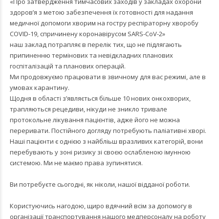
«Про затвердження тимчасових заходів у закладах охорони
здоров’я з метою забезпечення їх готовності для надання
медичної допомоги хворим на гостру респіраторну хворобу
COVID-19, спричинену коронавірусом SARS-CoV-2»
наш заклад потрапляє в перелік тих, що не підлягають
припиненню термінових та невідкладних планових
госпіталізацій та планових операцій.
Ми продовжуємо працювати в звичному для вас режимі, але в
умовах карантину.
Щодня в області з’являється більше 10 нових онкохворих,
трапляються рецедиви, нікуди не зникло тривале
протокольне лікування пацієнтів, адже його не можна
переривати. Постійного догляду потребують паліативні хворі.
Наші пацієнти є однією з найбліьш вразливих категорій, вони
перебувають у зоні ризику зі своєю ослабленою імунною
системою. Ми не маємо права зупинятися.
Ви потребуєте сьогодні, як ніколи, нашої відданої роботи.
Користуючись нагодою, щиро вдячний всім за допомогу в
організації транспортування нашого медперсоналу на роботу