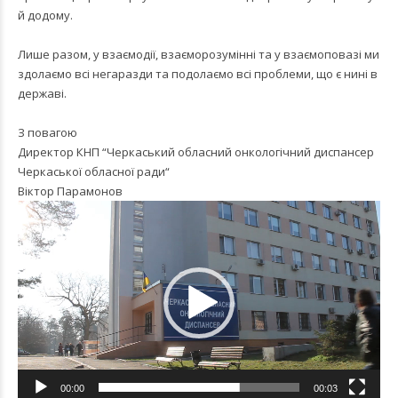
й додому.
Лише разом, у взаємодії, взаєморозумінні та у взаємоповазі ми
здолаємо всі негаразди та подолаємо всі проблеми, що є нині в
державі.
З повагою
Директор КНП “Черкаський обласний онкологічний диспансер
Черкаської обласної ради“
Віктор Парамонов
Видеоплеер
00:00
00:03