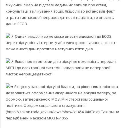
лікуючий лікар на підставі медичних записів про огляд,
консультації та лікування тощо. Якщо лікар встановив факт
втрати тимчасової непрацездатності пацієнта, то вносить
дані в ЕСОЗ.
Однак, якщо лікар не може внести відомості до ЕСОЗ
через відсутність інтернету або електропостачання, то він
може внесті дані протягом наступних п’яти днів.
Якщо протягом семи днів відсутня можливість передачі
МВТН до електронної системи – лікар випише паперовий
листок непрацездатності.
Якщо ж у закладі відсутні бланки, за рішенням керівника
дозволяється оформлення лікарняного на аркуші паперу, за
формою, затвердженою МОЗ, Міністерством соціальної
політики, Фондом соціального страхування
(
https://zakon.rada.gov.ua/laws/show/z1454-04#Text
). Такі зміни
передбачені наказом МОЗ №1066.