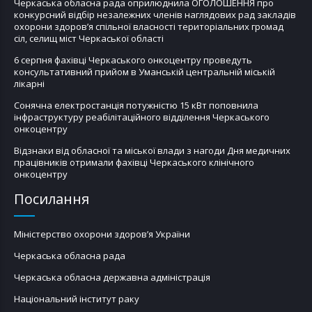
Черкаська обласна рада оприлюднила ОГОЛОШЕННЯ про
конкурсний відбір незалежних членів наглядових рад закладів
охорони здоров’я спільної власності територіальних громад
сіл, селищ міст Черкаської області
6 серпня фахівці Черкаського онкоцентру проведуть
консультативний прийом в Уманській центральній міській
лікарні
Сонячна електростанція потужністю 15 кВт поповнила
інфраструктуру реабілітаційного відділення Черкаського
онкоцентру
Відзнаки від обласної та міської влади з нагоди Дня медичних
працівників отримали фахівці Черкаського клінічного
онкоцентру
Посилання
Міністерство охорони здоров’я України
Черкаська обласна рада
Черкаська обласна державна адміністрація
Національний інститут раку