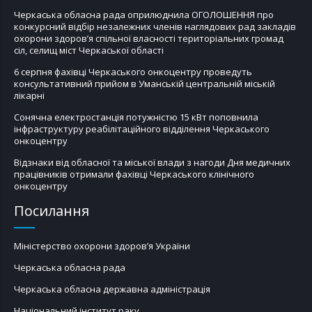
Черкаська обласна рада оприлюднила ОГОЛОШЕННЯ про
конкурсний відбір незалежних членів наглядових рад закладів
охорони здоров’я спільної власності територіальних громад
сіл, селищ міст Черкаської області
6 серпня фахівці Черкаського онкоцентру проведуть
консультативний прийом в Уманській центральній міській
лікарні
Сонячна електростанція потужністю 15 кВт поповнила
інфраструктуру реабілітаційного відділення Черкаського
онкоцентру
Відзнаки від обласної та міської влади з нагоди Дня медичних
працівників отримали фахівці Черкаського клінічного
онкоцентру
Посилання
Міністерство охорони здоров’я України
Черкаська обласна рада
Черкаська обласна державна адміністрація
Національний інститут раку