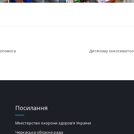
допомога
Дитячому онкогематоло
Посилання
Міністерство охорони здоров’я України
Черкаська обласна рада