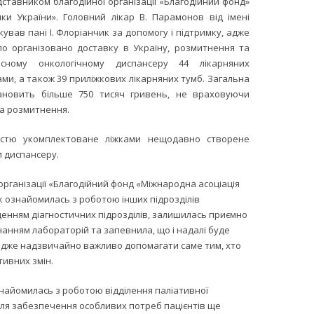
ставником благодійної організації «Благодійний фонд»
ки України». Головний лікар В. Парамонов від імені
ував пані І. Флоріанчик за допомогу і підтримку, адже
уло організовано доставку в Україну, розмитнення та
сному онкологічному диспансеру 44 лікарняних
ми, а також 39 приліжкових лікарняних тумб. Загальна
тановить більше 750 тисяч гривень, не враховуючи
та розмитнення.
істю укомплектоване ліжками нещодавно створене
и диспансеру.
організації «Благодійний фонд «Міжнародна асоціація
ик ознайомилась з роботою інших підрозділів
енням діагностичних підрозділів, залишилась приємно
нням лабораторій та запевнила, що і надалі буде
 адже надзвичайно важливо допомагати саме тим, хто
тивних змін.
найомилась з роботою відділення паліативної
для забезпечення особливих потреб пацієнтів ще