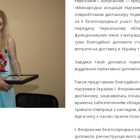
Німеччини І. Флоріанчик — пред
«Міжнародна асоціація підтрим
співробітників диспансеру подяк
за її безпосередньої участі б
передачу Черкаському обла
функціональних ліжок з матраца
сума благодійної допомоги с
витрати на доставку в Україну 
Завдяки такій допомозі повн
відділення паліативної допомог
Також представник благодійної 
підтримки України» І. Флоріанч
диспансеру, зацікавилась оснащ
вражена забезпеченням обладна
тривати співпраця з закладом,
йде в ногу з часом і прагне пози
І. Флоріанчик безпосередньо оз
допомоги, реконструкція якого 