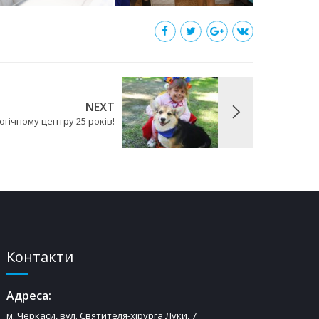
NEXT
гічному центру 25 років!
Контакти
Адреса:
м. Черкаси, вул. Святителя-хірурга Луки, 7