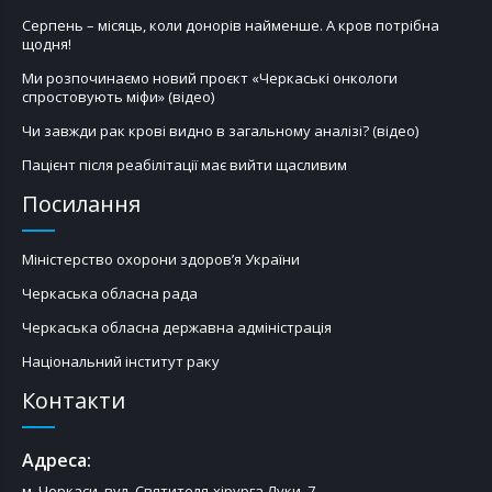
Серпень – місяць, коли донорів найменше. А кров потрібна
щодня!
Ми розпочинаємо новий проєкт «Черкаські онкологи
спростовують міфи» (відео)
Чи завжди рак крові видно в загальному аналізі? (відео)
Пацієнт після реабілітації має вийти щасливим
Посилання
Міністерство охорони здоров’я України
Черкаська обласна рада
Черкаська обласна державна адміністрація
Національний інститут раку
Контакти
Адреса:
м. Черкаси, вул. Святителя-хірурга Луки, 7