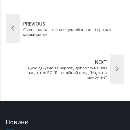
PREVIOUS
Січень вважається місяцем обізнаності про рак
шийки матки
NEXT
Щиро дякуємо за чергову допомогу нашим
пацієнтам БО "Благодійний фонд "Надія на
майбутнє"
Новини