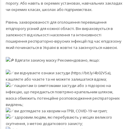
порогу. Або навіть в окремих установах, навчальних закладах
чи окремих класах, школах або підприємствах.
Рівень захворюваності для оголошення перевищення
епідпорогу різний для кожної області. Він вираховується в
залежності від кількості населення та інтенсивності
поширення респіраторно-вірусних інфекцій під час епідсезону
який починається в Україні в жовтні та закінчується навесні.
Вдягати захисну маску Рекомендовано, якщо:
ви відчуваєте ознаки застуди (
https://bit.ly/4b02VSa
),
кашляєте або чхаєте та не можете залишатися вдома;
пацієнтам із симптомами застуди або з підозрою на
інфекцію, що передається повітряно-крапельним шляхом,
маска обмежить потенційне розповсюдження респіраторних
виділень;
ви доглядаєте за хворим на ГРВІ, COVID-19 чи грип;
здоровим людям, які перебувають у місцях великого
скупчення, з метою додаткового захисту;