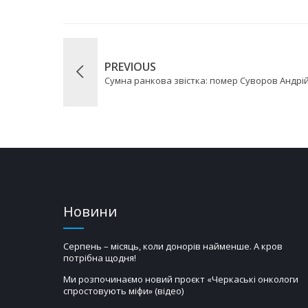
PREVIOUS
Сумна ранкова звістка: помер Суворов Андр
Новини
Серпень – місяць, коли донорів найменше. А кров
потрібна щодня!
Ми розпочинаємо новий проєкт «Черкаські онкологи
спростовують міфи» (відео)