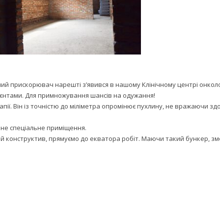
ий прискорювач нарешті з’явився в нашому Клінічному центрі онкології
цієнтами. Для примножування шансів на одужання!
пії. Він із точністю до міліметра опромінює пухлину, не вражаючи зд
бне спеціальне приміщення.
ий конструктив, прямуємо до екватора робіт. Маючи такий бункер, 