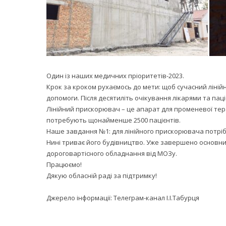
Один із наших медичних пріоритетів-2023.
Крок за кроком рухаємось до мети: щоб сучасний лінійн
допомоги. Після десятиліть очікування лікарями та па
Лінійний прискорювач – це апарат для променевої тера
потребують щонайменше 2500 пацієнтів.
Наше завдання №1: для лінійного прискорювача потрі
Нині триває його будівництво. Уже завершено основн
дороговартісного обладнання від МОЗу.
Працюємо!
Дякую обласній раді за підтримку!
Джерело інформації:
Телеграм-канал І.І.Табурця