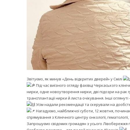
Звітуємо, як минув «День відкритих дверей» у Смілі
Під час виїзного огляду фахівці Черкаського кліні
нирки, одне новоутворення нирки, дві підозри на рак 
трансплантації нирки й листа очікування. Інші оглянуті 
Усім надали рекомендації та скерували на дообст
Нагадуємо, найближчої суботи, 12 жовтня, почина
спрямування з Клінічного центру онкології, гематології
Запрошуємо свідомих громадян з усього Лівобережжя п
Особливо важливо – для людей віком від 40 років