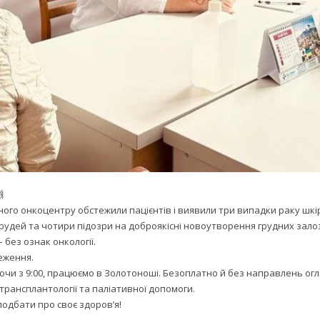
чного онкоцентру обстежили пацієнтів і виявили три випадки раку шкір
грудей та чотири підозри на доброякісні новоутворення грудних зало
– без ознак онкології.
еження.
ючи з 9:00, працюємо в Золотоноші. Безоплатно й без направлень огл
, трансплантології та паліативної допомоги.
одбати про своє здоров’я!