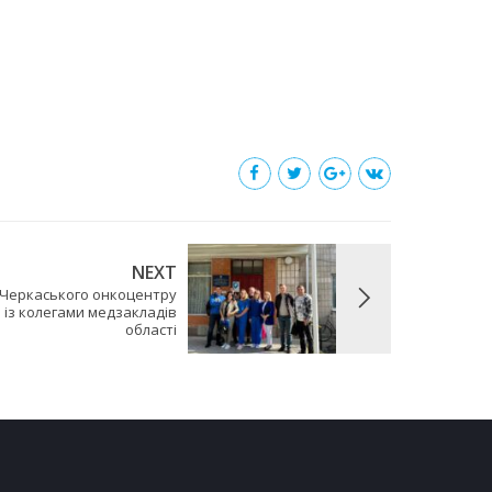
NEXT
у Черкаського онкоцентру
 із колегами медзакладів
області