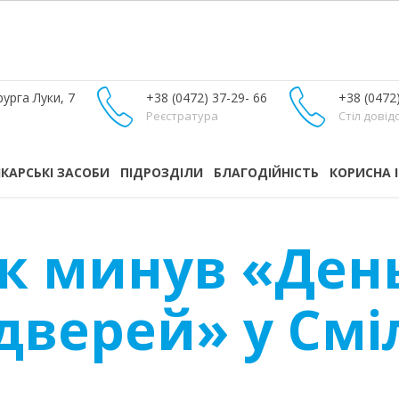
урга Луки, 7
+38 (0472) 37-29- 66
+38 (0472
Реєстратура
Стіл довід
ІКАРСЬКІ ЗАСОБИ
ПІДРОЗДІЛИ
БЛАГОДІЙНІСТЬ
КОРИСНА 
як минув «Ден
дверей» у Смі